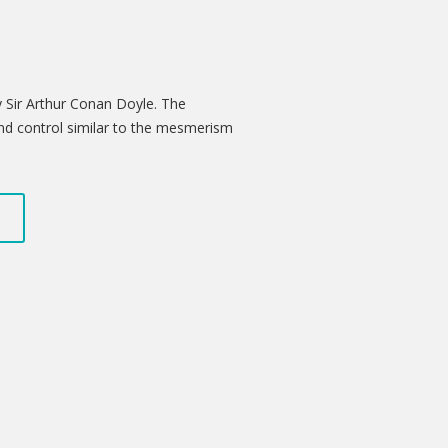
y Sir Arthur Conan Doyle. The
nd control similar to the mesmerism
me hosts but not others.