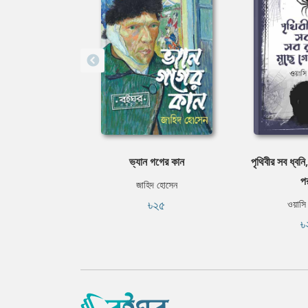
ভ্যান গগের কান
পৃথিবীর সব ধ্বনি
পর
জাহিদ হোসেন
৳২৫
ওয়াসি
৳