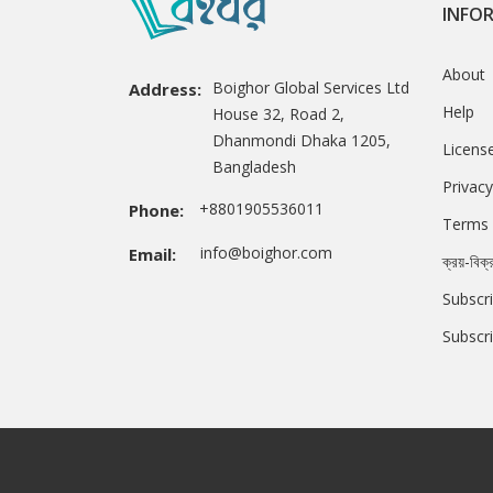
INFO
About
Boighor Global Services Ltd
Address:
Help
House 32, Road 2,
Dhanmondi Dhaka 1205,
Licens
Bangladesh
Privacy
+8801905536011
Phone:
Terms 
info@boighor.com
Email:
ক্রয়-বিক্
Subscri
Subscr