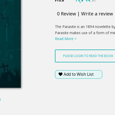
Price
$0
0
Review
|
Write a review
Product
The Parasite is an 1894 novelette b
Summery
Parasite makes use of a form of mi
Read More >
of the Victorian era; it works on so
PLEASE LOGIN TO READ THE BOOK
Add to Wish List