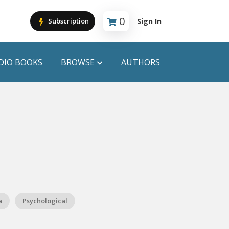
0
Sign In
Subscription
Cart is empty
DIO BOOKS
BROWSE
AUTHORS
PUBLICATIONS
ANYAPROKASH
Anyadhara
ors
Aajob Prokash
Bibliophile
a
Psychological
Afsar Brothers