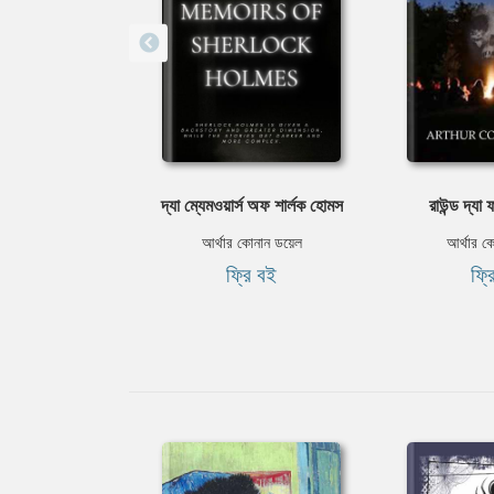
দ্যা ম্যেমওয়ার্স অফ শার্লক হোমস
রাউন্ড দ্যা 
আর্থার কোনান ডয়েল
আর্থার ক
ফ্রি বই
ফ্র