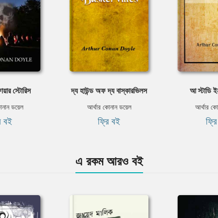
ফায়ার স্টোরিস
দ্য হাউন্ড অফ দ্য বাস্কারভিলস
আ স্টাডি ই
োনান ডয়েল
আর্থার কোনান ডয়েল
আর্থার কো
ি বই
ফ্রি বই
ফ্র
এ রকম আরও বই