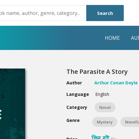
Search
HOME
AU
NRE
POPULAR AUTHORS
HIGHLIGHTS
The Parasite A Story
Humayun Ahmed
Hot & New
Author
Arthur Conan Doyle
Mouri Morium
Featured Event
Language
English
Mohammad Nazim Uddin
Featured Auth
Category
Novel
Shanjana Alam
Best Seller
Genre
Mystery
Novell
Anisul Hoque
Editors Choice
ফ্রি বই