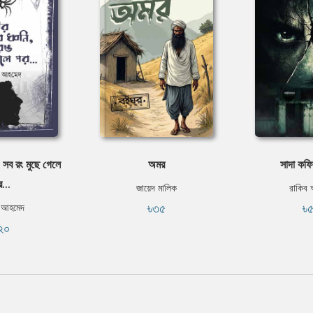
, সব রং মুছে গেলে
অমর
সাদা কফ
...
জায়েদ মালিক
রাকিব
৳৩৫
৳
 আহমেদ
২০