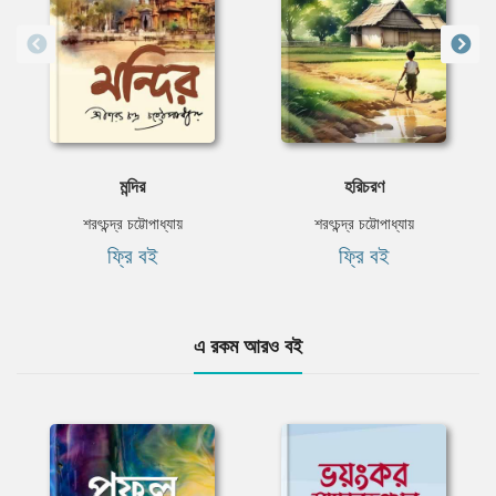
মন্দির
হরিচরণ
শরৎচন্দ্র চট্টোপাধ্যায়
শরৎচন্দ্র চট্টোপাধ্যায়
ফ্রি বই
ফ্রি বই
এ রকম আরও বই