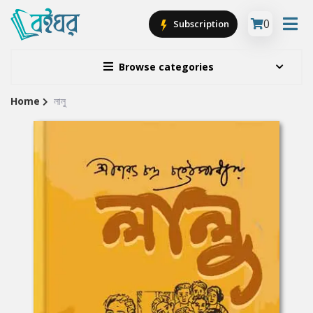
0
Subscription
Browse categories
Home
লালু
Site
Breadcrumb