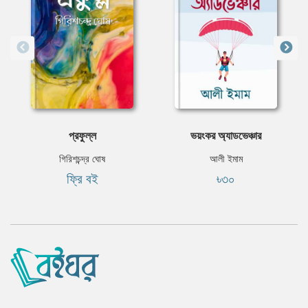
প্রফুল্ল
ভয়ংকর অ্যাডভেঞ্চার
গিরিশচন্দ্র ঘোষ
আলী ইমাম
ফ্রি বই
৳৩০