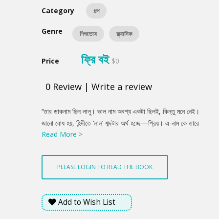
Category
গল্প
Genre
শিশুতোষ
ক্ল্যাসিক
ফ্রি বই
Price
$0
0
Review
|
Write a review
Product
‘‘তার ডাকনাম ছিল লালু। ভাল নাম অবশ্য একটা ছিলই, কিন্তু মনে নেই।
Summery
জানো বোধ হয়, হিন্দীতে ‘লাল’ শব্দটার অর্থ হচ্ছে—প্রিয়। এ-নাম কে তারে
Read More >
দিয়েছিল জানিনে, কিন্তু মানুষের সঙ্গে নামের এমন সঙ্গতি কদাচিৎ মেলে। সে ছিল
সকলের প্রিয়।’’
PLEASE LOGIN TO READ THE BOOK
Add to Wish List