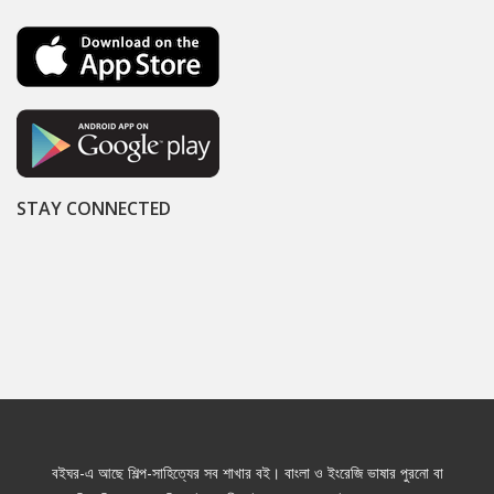
STAY CONNECTED
বইঘর-এ আছে শিল্প-সাহিত্যের সব শাখার বই। বাংলা ও ইংরেজি ভাষার পুরনো বা