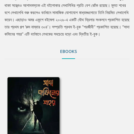
থাকা সত্ত্বেও আপাদমস্তক এই বইপোকার লেখালিখির প্রতি বেশ ঝোঁক রয়েছে। মূলত শখের
বশে লেখালেখি শুরু করলেও বর্তমানে সামাজিক যোগাযোগ মাধ্যমগুলোতে তিনি নিয়মিত লেখালেখি
করেন। এছাড়াও অমর একুশে বইমেলা ২০২৬-এ একটি যৌথ থ্রিলার সংকলনে প্রকাশিত হয়েছে
তার প্রথম গল্প ‘রুম নাম্বার ৩০৪’। সম্প্রতি প্রথম ই-বুক "পরজীবী" প্রকাশিত হয়েছে। “সাদা
কফিনের শহর” এটি বর্তমানে লেখকের সবচেয়ে বড়ো এবং দ্বিতীয় ই-বুক।
EBOOKS