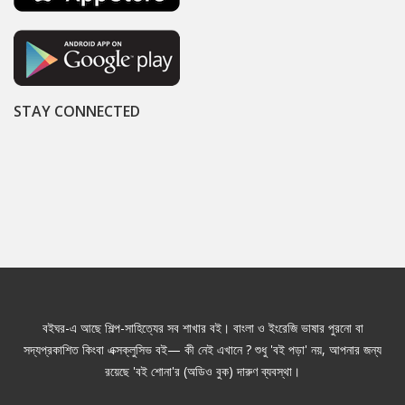
STAY CONNECTED
বইঘর-এ আছে শিল্প-সাহিত্যের সব শাখার বই। বাংলা ও ইংরেজি ভাষার পুরনো বা
সদ্যপ্রকাশিত কিংবা এক্সক্লুসিভ বই— কী নেই এখানে ? শুধু 'বই পড়া' নয়, আপনার জন্য
রয়েছে 'বই শোনা'র (অডিও বুক) দারুণ ব্যবস্থা।