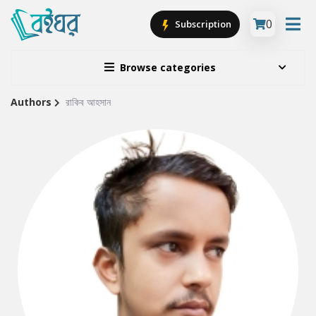
0
Subscription
Browse categories
Authors
রাকিব আহসান
Site
Breadcrumb