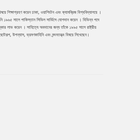
়ে শিক্ষাগ্রহণ করেন ঢাকা, ওয়াশিংটন এবং ক্যামব্রিজ বিশ্ববিদ্যালয়ে ।
 তিনি ১৯৬৫ সালে পাকিস্তান সিভিল সার্ভিসে যোগদান করেন । বিভিন্ন পদে
র লাভ করেন । সাহিত্যে অবদানের জন্য তাঁকে ১৯৯৫ সালে রাষ্ট্রীয়
টগল্প, উপন্যাস, ভ্রমণকাহিনি এবং নন্দনতত্ত্ব বিষয়ে লিখেছেন।