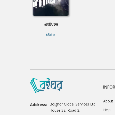
ওয়েটিং রুম
৳৪৫০
INFO
About
Boighor Global Services Ltd
Address:
Help
House 32, Road 2,