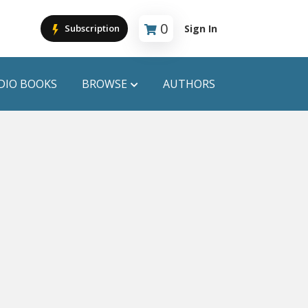
0
Sign In
Subscription
Cart is empty
DIO BOOKS
BROWSE
AUTHORS
PUBLICATIONS
ANYAPROKASH
Anyadhara
ors
Aajob Prokash
Bibliophile
Afsar Brothers