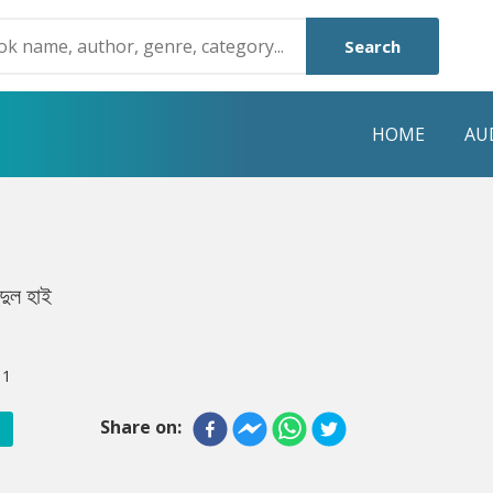
Search
HOME
AU
NRE
POPULAR AUTHORS
HIGHLIGHTS
Humayun Ahmed
Hot & New
দুল হাই
Mouri Morium
Featured Event
Mohammad Nazim Uddin
Featured Auth
:
1
Shanjana Alam
Best Seller
Share on:
Anisul Hoque
Editors Choice