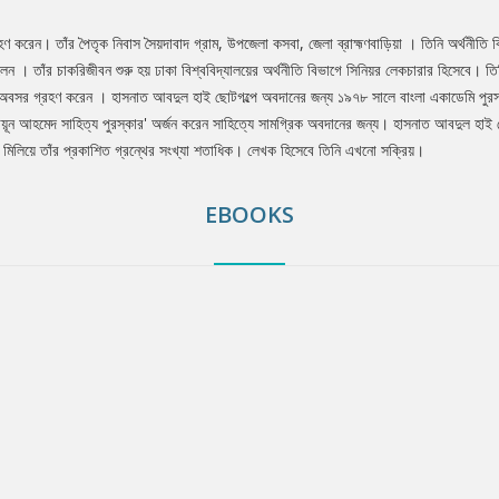
রেন। তাঁর পৈতৃক নিবাস সৈয়দাবাদ গ্রাম, উপজেলা কসবা, জেলা ব্রাহ্মণবাড়িয়া । তিনি অর্থনীতি বিষয
লেন । তাঁর চাকরিজীবন শুরু হয় ঢাকা বিশ্ববিদ্যালয়ের অর্থনীতি বিভাগে সিনিয়র লেকচারার হিসেবে।
অবসর গ্রহণ করেন । হাসনাত আবদুল হাই ছোটগল্পে অবদানের জন্য ১৯৭৮ সালে বাংলা একাডেমি পুরস্কা
ায়ূন আহমেদ সাহিত্য পুরস্কার' অর্জন করেন সাহিত্যে সামগ্রিক অবদানের জন্য। হাসনাত আবদুল হাই ছো
 মিলিয়ে তাঁর প্রকাশিত গ্রন্থের সংখ্যা শতাধিক। লেখক হিসেবে তিনি এখনো সক্রিয়।
EBOOKS