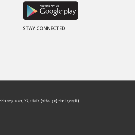
STAY CONNECTED
নার জন্য রয়েছে 'বই শোনা'র (অডিও বুক) দারুণ ব্যবস্থা।