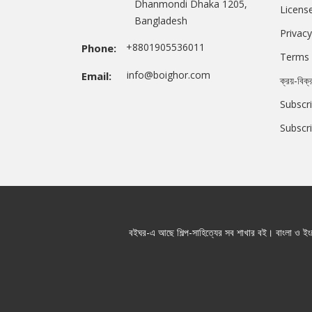
Dhanmondi Dhaka 1205,
Licens
Bangladesh
Privacy
+8801905536011
Phone:
Terms 
info@boighor.com
Email:
ক্রয়-বিক্
Subscri
Subscr
বইঘর-এ আছে শিল্প-সাহিত্যের সব শাখার বই। বাংলা ও ইংরে