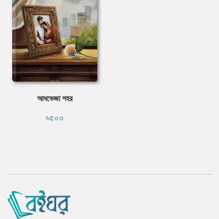
আধভেজা শহর
৳৫০০