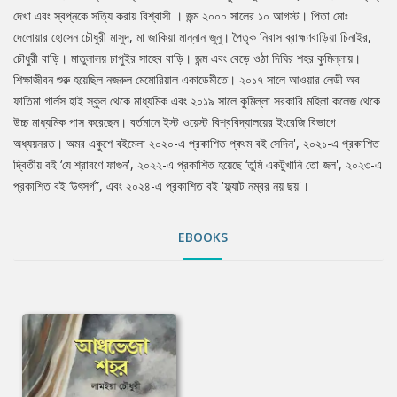
দেখা এবং স্বপ্নকে সত্যি করায় বিশ্বাসী । জন্ম ২০০০ সালের ১০ আগস্ট। পিতা মোঃ
দেলোয়ার হোসেন চৌধুরী মাসুদ, মা জাকিয়া মান্নান জুনু। পৈতৃক নিবাস ব্রাহ্মণবাড়িয়া চিনাইর,
চৌধুরী বাড়ি। মাতুলালয় চাপুইর সাহেব বাড়ি। জন্ম এবং বেড়ে ওঠা দিঘির শহর কুমিল্লায়।
শিক্ষাজীবন শুরু হয়েছিল নজরুল মেমোরিয়াল একাডেমীতে। ২০১৭ সালে আওয়ার লেডী অব
ফাতিমা গার্লস হাই স্কুল থেকে মাধ্যমিক এবং ২০১৯ সালে কুমিল্লা সরকারি মহিলা কলেজ থেকে
উচ্চ মাধ্যমিক পাস করেছেন। বর্তমানে ইস্ট ওয়েস্ট বিশ্ববিদ্যালয়ের ইংরেজি বিভাগে
অধ্যয়নরত। অমর একুশে বইমেলা ২০২০-এ প্রকাশিত প্ৰথম বই সেদিন', ২০২১-এ প্রকাশিত
দ্বিতীয় বই ‘যে শ্রাবণে ফাগুন', ২০২২-এ প্রকাশিত হয়েছে ‘তুমি একটুখানি তো জল', ২০২৩-এ
প্রকাশিত বই ‘উৎসর্গ”, এবং ২০২৪-এ প্রকাশিত বই 'ফ্ল্যাট নম্বর নয় ছয়'।
EBOOKS