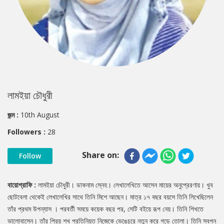
লামইয়া চৌধুরী
জন্ম :
10th August
Followers :
28
Share on:
Follow
বায়োগ্রাফি :
লামইয়া চৌধুরী। ডাকনাম স্নেহ। লেখালেখিতে আসেন মায়ের অনুপ্রেরণায়। খুব
ছোটবেলা থেকেই লেখালেখির সাথে তিনি মিশে আছেন। মাত্র ১৭ বছর বয়সে তিনি লিখেছিলেন
তাঁর প্রথম উপন্যাস । পরবর্তী সময়ে কয়েক বছর পর, সেটি বইয়ে রূপ নেয়। তিনি শিখতে
ভালোবাসেন। তাঁর প্রিয় শখ প্রতিনিয়ত নিজেকে ভেঙেচুরে নতুন করে গড়ে তোলা। তিনি স্বপ্ন