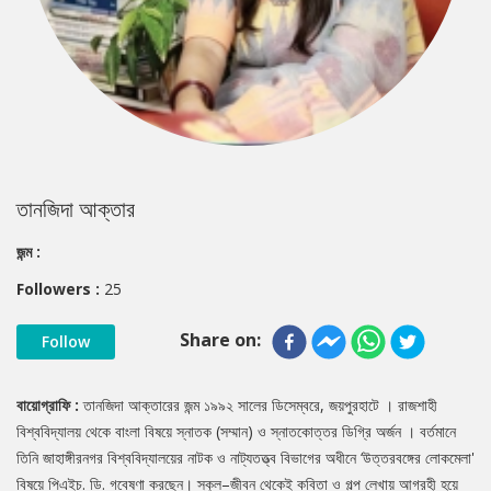
তানজিদা আক্তার
জন্ম :
Followers :
25
Share on:
Follow
বায়োগ্রাফি :
তানজিদা আক্তারের জন্ম ১৯৯২ সালের ডিসেম্বরে, জয়পুরহাটে । রাজশাহী
বিশ্ববিদ্যালয় থেকে বাংলা বিষয়ে স্নাতক (সম্মান) ও স্নাতকোত্তর ডিগ্রি অর্জন । বর্তমানে
তিনি জাহাঙ্গীরনগর বিশ্ববিদ্যালয়ের নাটক ও নাট্যতত্ত্ব বিভাগের অধীনে ‘উত্তরবঙ্গের লোকমেলা'
বিষয়ে পিএইচ. ডি. গবেষণা করছেন। স্কুল–জীবন থেকেই কবিতা ও গল্প লেখায় আগ্রহী হয়ে