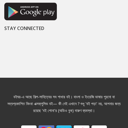
STAY CONNECTED
বইঘর-এ আছে শিল্প-সাহিত্যের সব শাখার বই। বাংলা ও ইংরেজি ভাষার পুরনো বা
সদ্যপ্রকাশিত কিংবা এক্সক্লুসিভ বই— কী নেই এখানে ? শুধু 'বই পড়া' নয়, আপনার জন্য
রয়েছে 'বই শোনা'র (অডিও বুক) দারুণ ব্যবস্থা।