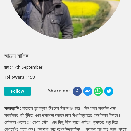
জায়েদ মালিক
জন্ম :
17th September
Followers :
158
Share on:
Follow
বায়োগ্রাফি :
জায়েদের জন্ম যমুনার তীরঘেষা সিরাজগঞ্জ শহরে। নিজ শহরে মাধ্যমিক-উচ্চ
মাধ্যমিকের পাট চুঁকিয়ে এখন পড়াশোনা করছেন ঢাকা বিশ্ববিদ্যালয়ের রাষ্ট্রবিজ্ঞান বিভাগে।
ছোটবেলা থেকেই গল্প লেখার ঝোঁক। বেশ কিছু লিটল ম্যাগে ছোটগল্প প্রকাশের মধ্য দিয়ে
লেখালেখির যাত্রা শুরু। "মহাপাপ" তার প্রথম উপন্যাসিকা। প্রকাশের অপেক্ষায় আছে "কালো