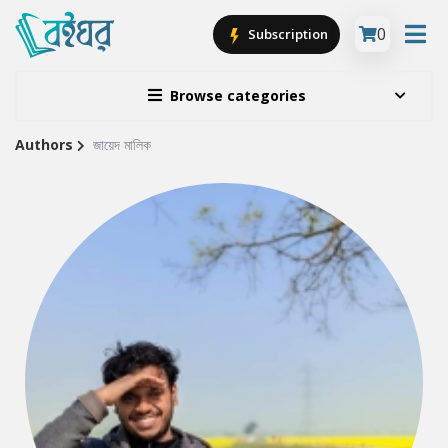
0
Subscription
Browse categories
Authors
জায়েদ মালিক
Site
Breadcrumb