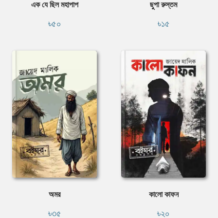
এক যে ছিল মহাপাপ
ছুপা রুস্তম
৳৫০
৳১৫
অমর
কালো কাফন
৳৩৫
৳২০