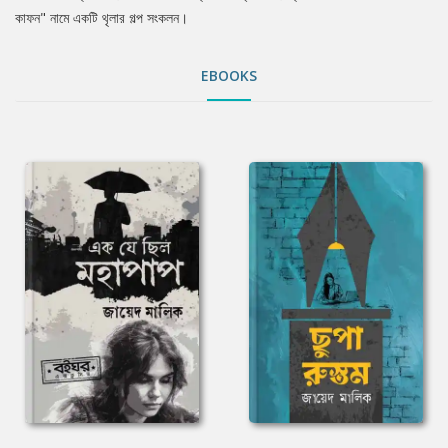
কাফন" নামে একটি থৃলার গল্প সংকলন।
EBOOKS