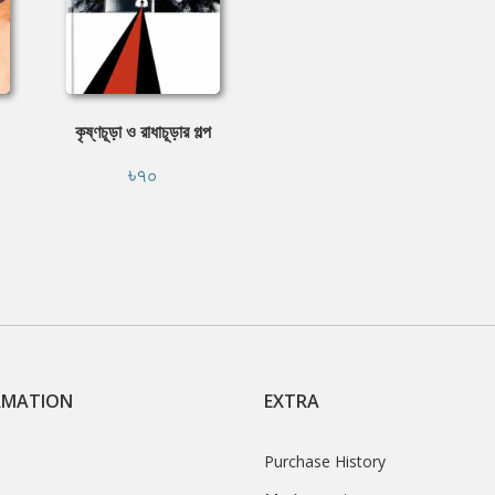
কৃষ্ণচূড়া ও রাধাচূড়ার গল্প
৳৭০
RMATION
EXTRA
Purchase History