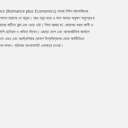
 Romantics (Romance plus Economics) নামের লিটল ম্যাগাজিনের
রে পেলেন হারানাে সে আনন্দ। আর নতুন করে এ পথে আসার অনুক্ষণ অনুপ্রেরণা
গ্রামের মাটিতে জন্ম এবং বেড়ে ওঠা। পিতা মরহুম ডা. মােহাম্মদ করম আলী ও
াশি ছােটগল্প ও কবিতা লিখেন। এছাড়া দেশে এবং আন্তর্জাতিক জার্নালে
তিতে এমএ এবং অস্ট্রেলিয়ার মােনাশ বিশ্ববিদ্যালয় থেকে অর্থনীতিতে
ে নেন কলম। পাঠকের ভালােবাসাই একমাত্র চাওয়া।