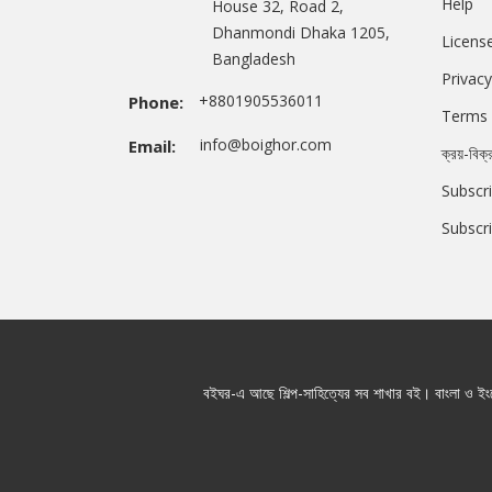
Help
House 32, Road 2,
Dhanmondi Dhaka 1205,
Licens
Bangladesh
Privacy
+8801905536011
Phone:
Terms 
info@boighor.com
Email:
ক্রয়-বিক্
Subscri
Subscr
বইঘর-এ আছে শিল্প-সাহিত্যের সব শাখার বই। বাংলা ও ইংরে