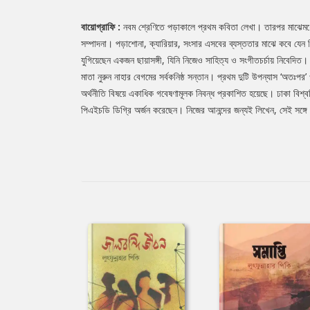
বায়োগ্রাফি :
নবম শ্রেণিতে পড়াকালে প্রথম কবিতা লেখা। তারপর মাঝে
সম্পাদনা। পড়াশােনা, ক্যারিয়ার, সংসার এসবের ব্যস্ততার মাঝে কবে যেন
যুগিয়েছেন একজন ছায়াসঙ্গী, যিনি নিজেও সাহিত্য ও সংগীতচর্চায় নিবেদিত
মাতা নুরুন নাহার বেগমের সর্বকনিষ্ঠ সন্তান। প্রথম দুটি উপন্যাস ‘অতঃ
অর্থনীতি বিষয়ে একাধিক গবেষণামূলক নিবন্ধ প্রকাশিত হয়েছে। ঢাকা বিশ্ববিদ
পিএইচডি ডিগ্রি অর্জন করেছেন। নিজের আনন্দের জন্যই লিখেন, সেই সঙ্গে