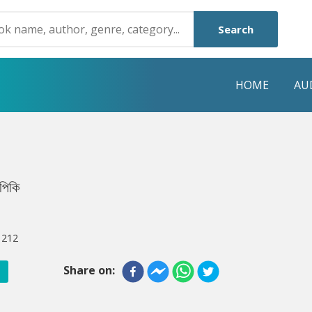
Search
HOME
AU
NRE
POPULAR AUTHORS
HIGHLIGHTS
Humayun Ahmed
Hot & New
 পিকি
Mouri Morium
Featured Event
Mohammad Nazim Uddin
Featured Auth
:
212
Shanjana Alam
Best Seller
Share on:
Anisul Hoque
Editors Choice