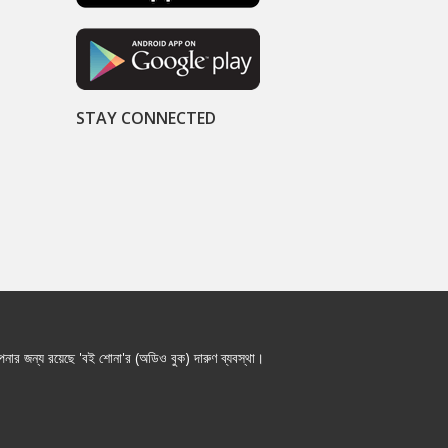
STAY CONNECTED
নার জন্য রয়েছে 'বই শোনা'র (অডিও বুক) দারুণ ব্যবস্থা।