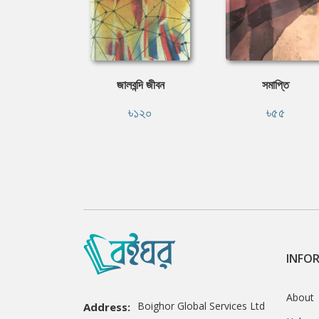
জালবন্দি জীবন
সমাপ্তি
৳১২০
৳৫৫
INFO
About
Boighor Global Services Ltd
Address: