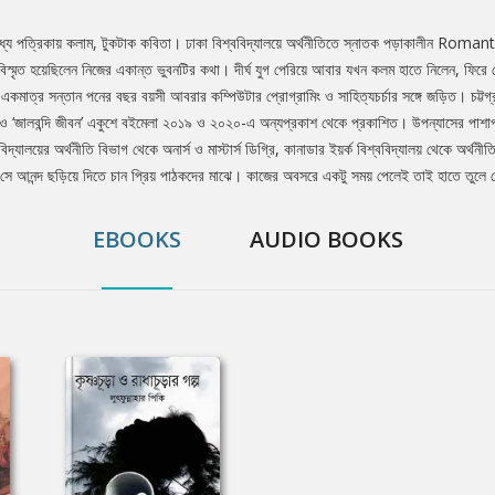
মধ্যে পত্রিকায় কলাম, টুকটাক কবিতা। ঢাকা বিশ্ববিদ্যালয়ে অর্থনীতিতে স্নাতক পড়াকালীন
 বিস্মৃত হয়েছিলেন নিজের একান্ত ভুবনটির কথা। দীর্ঘ যুগ পেরিয়ে আবার যখন কলম হাতে নিলেন, ফি
। একমাত্র সন্তান পনের বছর বয়সী আবরার কম্পিউটার প্রােগ্রামিং ও সাহিত্যচর্চার সঙ্গে জড়িত। চট্ট
পর’ ও ‘জালবন্দি জীবন’ একুশে বইমেলা ২০১৯ ও ২০২০-এ অন্যপ্রকাশ থেকে প্রকাশিত। উপন্যাসের পাশাপ
্যালয়ের অর্থনীতি বিভাগ থেকে অনার্স ও মাস্টার্স ডিগ্রি, কানাডার ইয়র্ক বিশ্ববিদ্যালয় থেকে অর্থনী
 সে আনন্দ ছড়িয়ে দিতে চান প্রিয় পাঠকদের মাঝে। কাজের অবসরে একটু সময় পেলেই তাই হাতে তুল
EBOOKS
AUDIO BOOKS