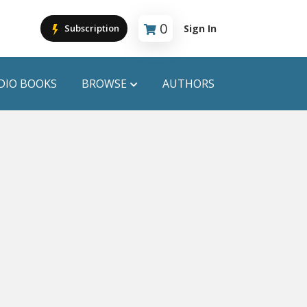
0
Sign In
Subscription
Cart is empty
DIO BOOKS
BROWSE
AUTHORS
PUBLICATIONS
ANYAPROKASH
Anyadhara
ors
Aajob Prokash
Bibliophile
Afsar Brothers