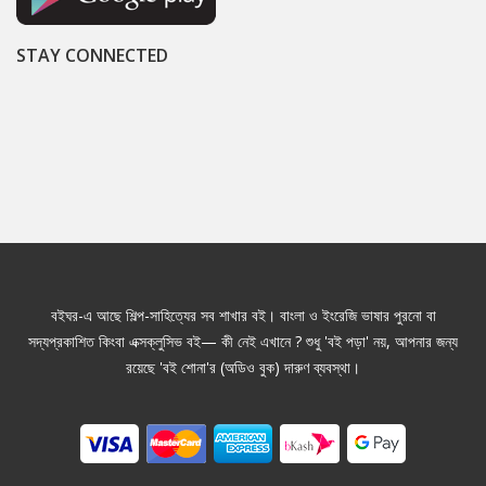
STAY CONNECTED
বইঘর-এ আছে শিল্প-সাহিত্যের সব শাখার বই। বাংলা ও ইংরেজি ভাষার পুরনো বা
সদ্যপ্রকাশিত কিংবা এক্সক্লুসিভ বই— কী নেই এখানে ? শুধু 'বই পড়া' নয়, আপনার জন্য
রয়েছে 'বই শোনা'র (অডিও বুক) দারুণ ব্যবস্থা।