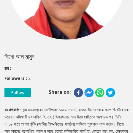
নিশো আল মামুন
জন্ম :
Followers :
2
Share on:
Follow
বায়োগ্রাফি :
জন্ম জামালপুরের বকশীগঞ্জে, ১৯৮৬ সালে। কলেজ জীবনে থেকে গ্রুপ থিয়েটার শুরু
করেন। অমিমাংসীত সমাপ্তি (২০১২ ) উপন্যাসের মধ্য দিয়ে সাহিত্যে আত্মপ্রকাশ। তিনি
২০১৬ সালে আমরা কুঁড়ি (জাতীয় শিশু-কিশোর সংগঠন) সাহিত্য পুরস্কার লাভ করেন। নিশো
আল মামুনের প্রকাশিত গ্রন্থের মাঝে রয়েছে অমিমাংসীত সমাপ্তি, ভোরের ঝরা ফুল, জোৎস্নার