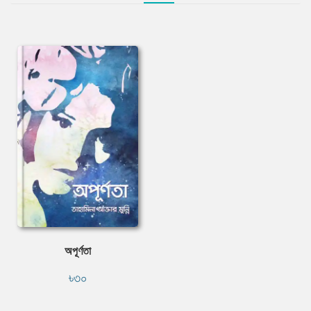
অপূর্ণতা
৳৩০