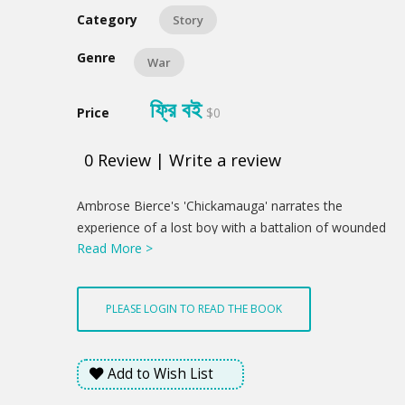
Category
Story
Genre
War
ফ্রি বই
Price
$0
0
Review
|
Write a review
Product
Ambrose Bierce's 'Chickamauga' narrates the
Summery
experience of a lost boy with a battalion of wounded
Read More >
and retreating soldiers. Bierce blends the boy's
imaginations with the awful and stark truth of
combat to create a shuddering effect.
PLEASE LOGIN TO READ THE BOOK
Add to Wish List