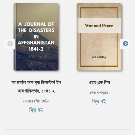
আ জার্নাল অফ দ্যা ডিসাস্টার্স ইন
ওয়ার এন্ড পিস
আফগানিস্তান, ১৮৪১-২
লেভ তলস্তয়
ফ্রি বই
ফ্লোরেনশিয়া সেইল
ফ্রি বই