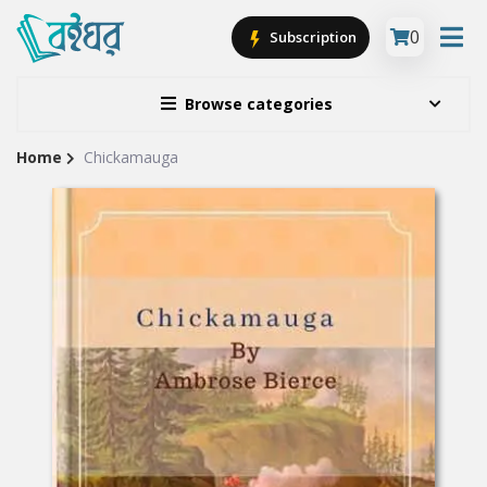
0
Subscription
Browse categories
Home
Chickamauga
Site
Breadcrumb