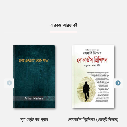
এ রকম আরও বই
দ্যা গ্রেট গড প্যান
লোকার্ড’স প্রিন্সিপল (জেফ্‌রি ডিভার)