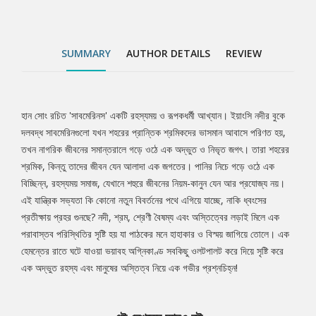
অদ্ভুত রহস্য এবং মানুষের অস্তিত্ব নিয়ে এক গভীর প্রশ্নচিহ্ন!
SUMMARY
AUTHOR DETAILS
REVIEW
হান সোং রচিত 'সাবমেরিনস' একটি রহস্যময় ও রূপকধর্মী আখ্যান। ইয়াংসি নদীর বুকে
Tab
দলবদ্ধ সাবমেরিনগুলো যখন শহরের প্রান্তিক শ্রমিকদের ভাসমান আবাসে পরিণত হয়,
তখন নাগরিক জীবনের সমান্তরালে গড়ে ওঠে এক অদ্ভুত ও নিভৃত জগৎ। তারা শহরের
Article
শ্রমিক, কিন্তু তাদের জীবন যেন আলাদা এক জগতের। পানির নিচে গড়ে ওঠে এক
বিচ্ছিন্ন, রহস্যময় সমাজ, যেখানে শহুরে জীবনের নিয়ম-কানুন যেন আর প্রযোজ্য নয়।
এই যান্ত্রিক সভ্যতা কি কোনো নতুন বিবর্তনের পথে এগিয়ে যাচ্ছে, নাকি ধ্বংসের
প্রতীক্ষায় প্রহর গুনছে? নদী, শ্রম, শ্রেণী বৈষম্য এবং অস্তিত্বের লড়াই মিলে এক
পরাবাস্তব পরিস্থিতির সৃষ্টি হয় যা পাঠকের মনে হাহাকার ও বিস্ময় জাগিয়ে তোলে। এক
হেমন্তের রাতে ঘটে যাওয়া ভয়াবহ অগ্নিকাণ্ড সবকিছু ওলটপালট করে দিয়ে সৃষ্টি করে
এক অদ্ভুত রহস্য এবং মানুষের অস্তিত্ব নিয়ে এক গভীর প্রশ্নচিহ্ন!