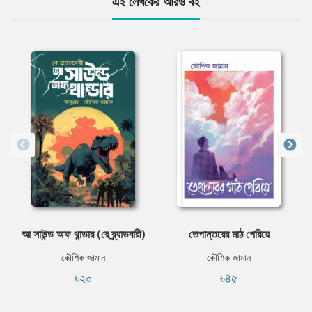
এই লেখকের আরও বই
আ সাউন্ড অফ থান্ডার (রে ব্র্যাডবারী)
তেপান্তরের মাঠ পেরিয়ে
কৌশিক জামান
কৌশিক জামান
৳২০
৳৪৫