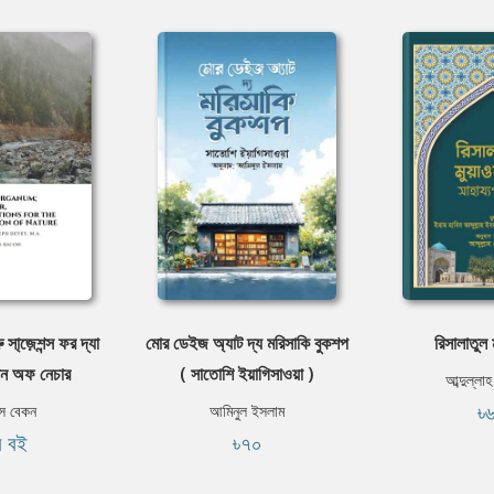
 সা্জ়েশন্স ফর দ্যা
মোর ডেইজ অ্যাট দ্য মরিসাকি বুকশপ
রিসালাতুল 
েশন অফ নেচার
( সাতোশি ইয়াগিসাওয়া )
আব্দুল্লা
৳
সিস বেকন
আমিনুল ইসলাম
ি বই
৳৭০