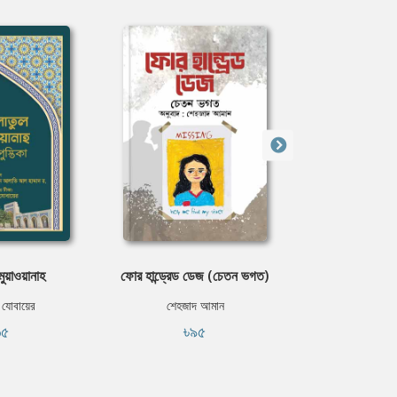
মুয়াওয়ানাহ
ফোর হান্ড্রেড ডেজ (চেতন ভগত)
বিশ্বক
হ যোবায়ের
শেহজাদ আমান
রেজা 
৬৫
৳৯৫
৳৫