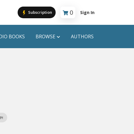
0
Sign In
Subscription
Cart is empty
DIO BOOKS
BROWSE
AUTHORS
PUBLICATIONS
ANYAPROKASH
Anyadhara
ors
Aajob Prokash
Bibliophile
াদ
Afsar Brothers