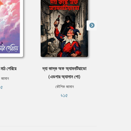
 মাঠ পেরিয়ে
দ্যা কাস্ক অফ অ্যামনটিয়াডো
দ্যা সার্কেল 
(এডগার অ্যালান পো)
 জামান
কৌশিক 
৪৫
৳২
কৌশিক জামান
৳১৫