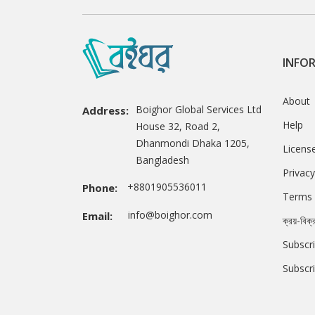
INFO
About
Boighor Global Services Ltd
Address:
Help
House 32, Road 2,
Dhanmondi Dhaka 1205,
Licens
Bangladesh
Privacy
+8801905536011
Phone:
Terms 
info@boighor.com
Email:
ক্রয়-বিক্
Subscri
Subscr