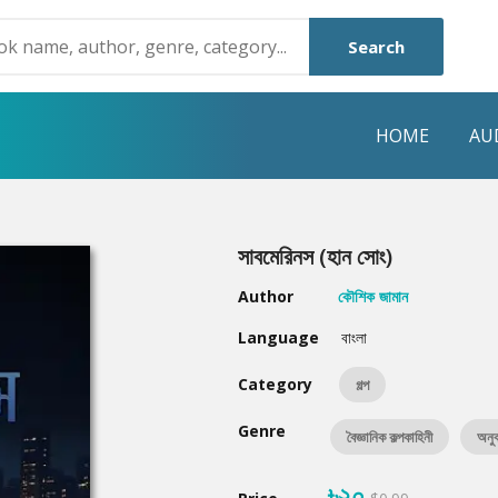
Search
HOME
AU
NRE
POPULAR AUTHORS
HIGHLIGHTS
সাবমেরিনস (হান সোং)
Humayun Ahmed
Hot & New
Author
কৌশিক জামান
Mouri Morium
Featured Event
Language
বাংলা
Mohammad Nazim Uddin
Featured Auth
Category
গল্প
Shanjana Alam
Best Seller
Genre
বৈজ্ঞানিক কল্পকাহিনী
অনুব
Anisul Hoque
Editors Choice
৳২০