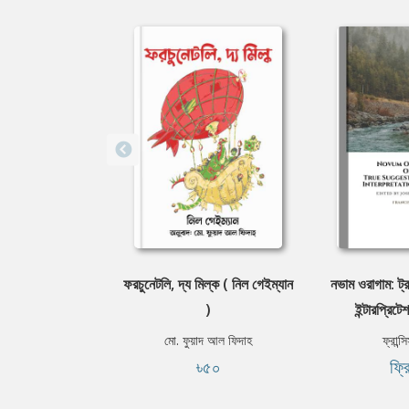
ফরচুনেটলি, দ্য মিল্ক ( নিল গেইম্যান
নভাম ওরাগাম: ট্রু
)
ইন্টারপ্রিট
মো. ফুয়াদ আল ফিদাহ
ফ্রান্
৳৫০
ফ্র