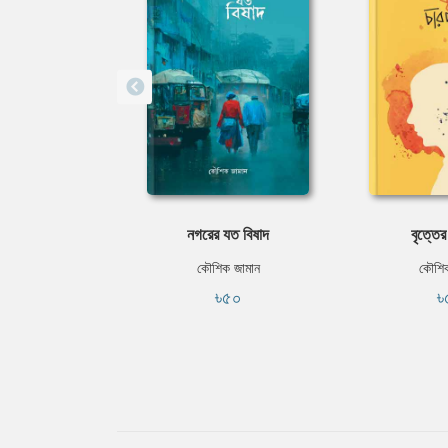
নগরের যত বিষাদ
বৃত্তের
কৌশিক জামান
কৌশিক
৳৫০
৳