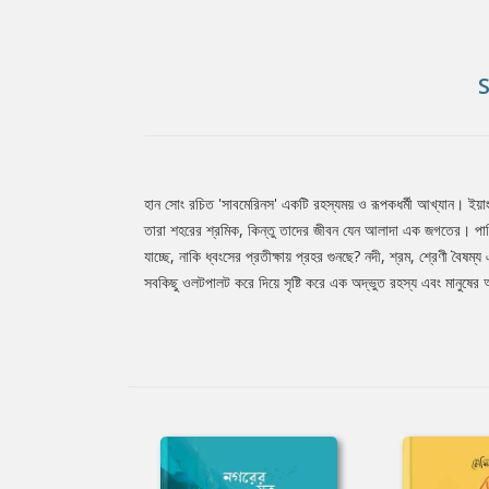
হান সোং রচিত 'সাবমেরিনস' একটি রহস্যময় ও রূপকধর্মী আখ্যান। ইয়
Tab
তারা শহরের শ্রমিক, কিন্তু তাদের জীবন যেন আলাদা এক জগতের। পানির
যাচ্ছে, নাকি ধ্বংসের প্রতীক্ষায় প্রহর গুনছে? নদী, শ্রম, শ্রেণী বৈ
সবকিছু ওলটপালট করে দিয়ে সৃষ্টি করে এক অদ্ভুত রহস্য এবং মানুষের অ
Article