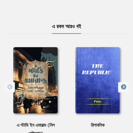
এ রকম আরও বই
এ স্টাডি ইন এমারাল্ড (নিল
রিপাবলিক