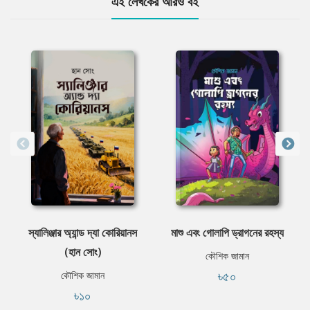
এই লেখকের আরও বই
স্যালিঞ্জার অ্যান্ড দ্যা কোরিয়ানস
মাশু এবং গোলাপি ড্রাগনের রহস্য
(হান সোং)
কৌশিক জামান
৳৫০
কৌশিক জামান
৳১০