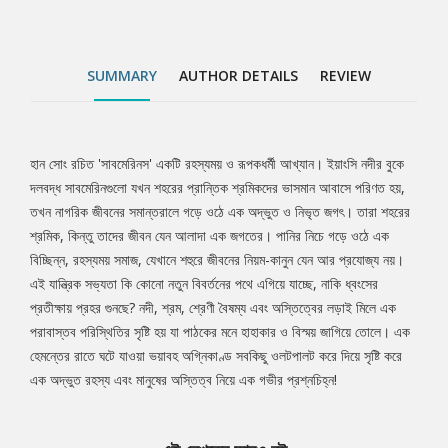
অদ্ভুত রহস্য এবং মানুষের অস্তিত্ব নিয়ে এক গভীর প্রশ্নচিহ্ন!
SUMMARY
AUTHOR DETAILS
REVIEW
হান সোং রচিত 'সাবমেরিনস' একটি রহস্যময় ও রূপকধর্মী আখ্যান। ইয়াংসি নদীর বুকে
Tab
দলবদ্ধ সাবমেরিনগুলো যখন শহরের প্রান্তিক শ্রমিকদের ভাসমান আবাসে পরিণত হয়,
তখন নাগরিক জীবনের সমান্তরালে গড়ে ওঠে এক অদ্ভুত ও নিভৃত জগৎ। তারা শহরের
Article
শ্রমিক, কিন্তু তাদের জীবন যেন আলাদা এক জগতের। পানির নিচে গড়ে ওঠে এক
বিচ্ছিন্ন, রহস্যময় সমাজ, যেখানে শহুরে জীবনের নিয়ম-কানুন যেন আর প্রযোজ্য নয়।
এই যান্ত্রিক সভ্যতা কি কোনো নতুন বিবর্তনের পথে এগিয়ে যাচ্ছে, নাকি ধ্বংসের
প্রতীক্ষায় প্রহর গুনছে? নদী, শ্রম, শ্রেণী বৈষম্য এবং অস্তিত্বের লড়াই মিলে এক
পরাবাস্তব পরিস্থিতির সৃষ্টি হয় যা পাঠকের মনে হাহাকার ও বিস্ময় জাগিয়ে তোলে। এক
হেমন্তের রাতে ঘটে যাওয়া ভয়াবহ অগ্নিকাণ্ড সবকিছু ওলটপালট করে দিয়ে সৃষ্টি করে
এক অদ্ভুত রহস্য এবং মানুষের অস্তিত্ব নিয়ে এক গভীর প্রশ্নচিহ্ন!