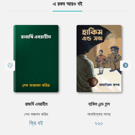
এ রকম আরও বই
রাজর্ষি এবরাহীম
হাকিম এন্ড সন্স
শেখ ফজলল করিম
সানাউল্লাহ সাগর
ফ্রি বই
৳২০