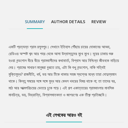
SUMMARY
AUTHOR DETAILS
REVIEW
একটি প্রত্যন্ত গ্রাম রসুলপুর। সেখানে ইতিহাস পৌঁছায় চায়ের দোকানের আড্ডা,
Tab
রেডিওর অস্পষ্ট শব্দ আর শহর থেকে আসা উদ্বাস্তুদের মুখে মুখে। দূরের ঢাকায় শুরু
হওয়া গন্ডগোল ধীরে ধীরে গ্রামবাসীদের কথাবার্তা, বিশ্বাস আর নিশ্চিন্ত জীবনকে নাড়িয়ে
Article
দেয়। গ্রামের সাধারণ মানুষরা বুঝতে চায়, এটা কি শুধু গন্ডগোল, নাকি সত্যিই
মুক্তিযুদ্ধ? রাজনীতি, ধর্ম, ভয় আর টিকে থাকার সহজ স্বপ্নের মধ্যে তারা দোদুল্যমান
থাকে। কিন্তু সময়ের সঙ্গে সঙ্গে যুদ্ধ আর কেবল খবরের বিষয় থাকে না; তা তাদের ঘর,
মাঠ আর আত্মপরিচয়ের ভেতরে ঢুকে পড়ে। এই গল্প একাত্তরের গ্রামবাংলার মানসিক
মানচিত্র, ভয়, বিভ্রান্তি, বিশ্বাসঘাতকতা ও জাগরণের এক তীক্ষ্ণ প্রতিচ্ছবি।
এই লেখকের আরও বই