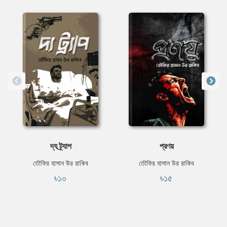
দ্য ট্র্যাপ
প্রণয়
তৌফির হাসান উর রাকিব
তৌফির হাসান উর রাকিব
৳১০
৳১৫