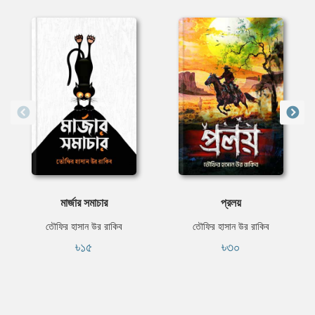
মার্জার সমাচার
প্রলয়
তৌফির হাসান উর রাকিব
তৌফির হাসান উর রাকিব
৳১৫
৳৩০