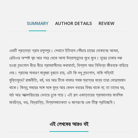
SUMMARY
AUTHOR DETAILS
REVIEW
একটি প্রত্যন্ত গ্রাম রসুলপুর। সেখানে ইতিহাস পৌঁছায় চায়ের দোকানের আড্ডা,
Tab
রেডিওর অস্পষ্ট শব্দ আর শহর থেকে আসা উদ্বাস্তুদের মুখে মুখে। দূরের ঢাকায় শুরু
হওয়া গন্ডগোল ধীরে ধীরে গ্রামবাসীদের কথাবার্তা, বিশ্বাস আর নিশ্চিন্ত জীবনকে নাড়িয়ে
Article
দেয়। গ্রামের সাধারণ মানুষরা বুঝতে চায়, এটা কি শুধু গন্ডগোল, নাকি সত্যিই
মুক্তিযুদ্ধ? রাজনীতি, ধর্ম, ভয় আর টিকে থাকার সহজ স্বপ্নের মধ্যে তারা দোদুল্যমান
থাকে। কিন্তু সময়ের সঙ্গে সঙ্গে যুদ্ধ আর কেবল খবরের বিষয় থাকে না; তা তাদের ঘর,
মাঠ আর আত্মপরিচয়ের ভেতরে ঢুকে পড়ে। এই গল্প একাত্তরের গ্রামবাংলার মানসিক
মানচিত্র, ভয়, বিভ্রান্তি, বিশ্বাসঘাতকতা ও জাগরণের এক তীক্ষ্ণ প্রতিচ্ছবি।
এই লেখকের আরও বই