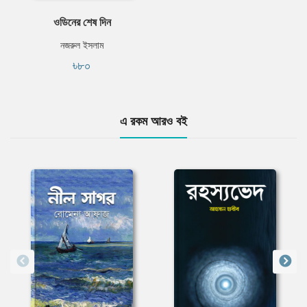
ওডিনের শেষ দিন
নজরুল ইসলাম
৳৮০
এ রকম আরও বই