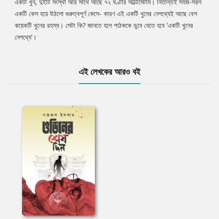
একটি খুন, দুইটি সংস্থা আর সাথে আছে ৭২ ঘণ্টার আল্টিমেটাম। নিতান্তই সহজ-সরল
একটি কেস হয়ে উঠলো গুরুত্বপূর্ণ কেসে- কারণ এই একটি খুনের নেপথ্যেই আছে বেশ
কয়েকটি খুনের রহস্য। সেটা কি? জানতে হলে পাঠককে ডুবে যেতে হবে ‘একটি খুনের
নেপথ্যে’।
এই লেখকের আরও বই