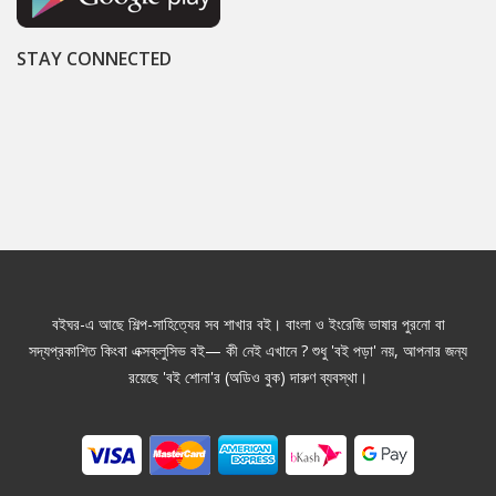
STAY CONNECTED
বইঘর-এ আছে শিল্প-সাহিত্যের সব শাখার বই। বাংলা ও ইংরেজি ভাষার পুরনো বা
সদ্যপ্রকাশিত কিংবা এক্সক্লুসিভ বই— কী নেই এখানে ? শুধু 'বই পড়া' নয়, আপনার জন্য
রয়েছে 'বই শোনা'র (অডিও বুক) দারুণ ব্যবস্থা।