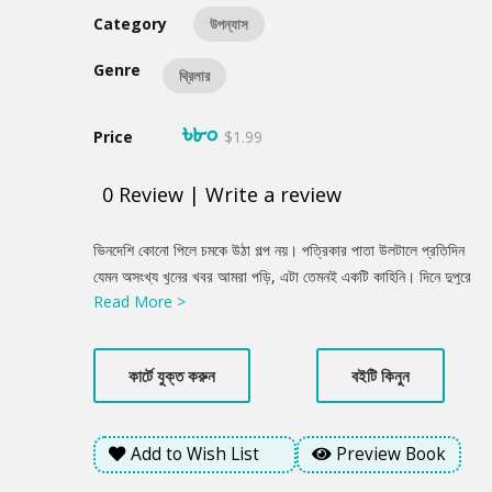
Category
উপন্যাস
Genre
থ্রিলার
৳৮০
Price
$1.99
0
Review
|
Write a review
Product
ভিনদেশি কোনো পিলে চমকে উঠা গল্প নয়। পত্রিকার পাতা উলটালে প্রতিদিন
Summery
যেমন অসংখ্য খুনের খবর আমরা পড়ি, এটা তেমনই একটি কাহিনি। দিনে দুপুরে
Read More >
খুন হয়ে গেল পুলিশের সাব ডিভিশন- ক্রাইম, নার্কোটিকস, ওয়েপন অ্যান্ড
ড্রাগস-এর প্রধান সাদ ইবনে হাদি। খুনিকেও পাওয়া গেল খুব সহজেই। কারণ,
খুনি নিজেও আত্মহত্যা করেছে। কিন্তু কেন খুন হলেন সৎ, আদর্শবান পুলিশ
কার্টে যুক্ত করুন
বইটি কিনুন
অফিসার? কেনই সবার কাছে ফেরেশতা বলে পরিচিত একটা মানুষ খুনটা করে
নিজেও আত্মহত্যা করলো? রহস্যের জট খোলার দায়িত্ব পড়ল হোমিসাইড
অফিসার আসিফ আর জুনায়েদের উপরে। তদন্তে নেমেই বুঝতে পারলো, হাতের
Add to Wish List
Preview Book
কাছেই আছে সম্ভাব্য খুনি। তবুও নিশ্চিত হতে পারছে না হোমিসাইড
গোয়েন্দারা। সম্ভাব্য সব সন্দেহভাজনেরই আছে জোরালো মোটিভ। সব কিছুই