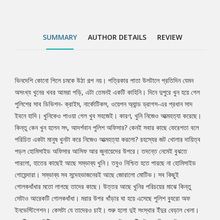
গোলকধাঁধার মতো লাগছে তাদের কাছে। উত্তর আছে খুনির পরিচয়ের মাঝে
কিন্তু সেটাও আরেকটি গোলকধাঁধা। মরার উপর খাঁড়ার ঘা হয়ে এসেছে পুলিশ
ব্যুরো অফ ইনভেস্টিগেশন। কেসটা যে তাদেরও চাই। শুরু হলো দুই সংস্থার
SUMMARY
AUTHOR DETAILS
REVIEW
ইঁদুর বেড়াল খেলা। একটি খুন, দুইটি সংস্থা আর সাথে আছে ৭২ ঘণ্টার
আল্টিমেটাম। নিতান্তই সহজ-সরল একটি কেস হয়ে উঠলো গুরুত্বপূর্ণ কেসে-
কারণ এই একটি খুনের নেপথ্যেই আছে বেশ কয়েকটি খুনের রহস্য। সেটা কি?
জানতে হলে পাঠককে ডুবে যেতে হবে ‘একটি খুনের নেপথ্যে’।
ভিনদেশি কোনো পিলে চমকে উঠা গল্প নয়। পত্রিকার পাতা উলটালে প্রতিদিন যেমন
Tab
অসংখ্য খুনের খবর আমরা পড়ি, এটা তেমনই একটি কাহিনি। দিনে দুপুরে খুন হয়ে গেল
পুলিশের সাব ডিভিশন- ক্রাইম, নার্কোটিকস, ওয়েপন অ্যান্ড ড্রাগস-এর প্রধান সাদ
Article
ইবনে হাদি। খুনিকেও পাওয়া গেল খুব সহজেই। কারণ, খুনি নিজেও আত্মহত্যা করেছে।
কিন্তু কেন খুন হলেন সৎ, আদর্শবান পুলিশ অফিসার? কেনই সবার কাছে ফেরেশতা বলে
পরিচিত একটা মানুষ খুনটা করে নিজেও আত্মহত্যা করলো? রহস্যের জট খোলার দায়িত্ব
পড়ল হোমিসাইড অফিসার আসিফ আর জুনায়েদের উপরে। তদন্তে নেমেই বুঝতে
পারলো, হাতের কাছেই আছে সম্ভাব্য খুনি। তবুও নিশ্চিত হতে পারছে না হোমিসাইড
গোয়েন্দারা। সম্ভাব্য সব সন্দেহভাজনেরই আছে জোরালো মোটিভ। সব কিছুই
গোলকধাঁধার মতো লাগছে তাদের কাছে। উত্তর আছে খুনির পরিচয়ের মাঝে কিন্তু
সেটাও আরেকটি গোলকধাঁধা। মরার উপর খাঁড়ার ঘা হয়ে এসেছে পুলিশ ব্যুরো অফ
ইনভেস্টিগেশন। কেসটা যে তাদেরও চাই। শুরু হলো দুই সংস্থার ইঁদুর বেড়াল খেলা।