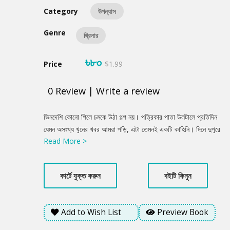
Category
উপন্যাস
Genre
থ্রিলার
৳৮০
Price
$1.99
0
Review
|
Write a review
Product
ভিনদেশি কোনো পিলে চমকে উঠা গল্প নয়। পত্রিকার পাতা উলটালে প্রতিদিন
Summery
যেমন অসংখ্য খুনের খবর আমরা পড়ি, এটা তেমনই একটি কাহিনি। দিনে দুপুরে
Read More >
খুন হয়ে গেল পুলিশের সাব ডিভিশন- ক্রাইম, নার্কোটিকস, ওয়েপন অ্যান্ড
ড্রাগস-এর প্রধান সাদ ইবনে হাদি। খুনিকেও পাওয়া গেল খুব সহজেই। কারণ,
খুনি নিজেও আত্মহত্যা করেছে। কিন্তু কেন খুন হলেন সৎ, আদর্শবান পুলিশ
কার্টে যুক্ত করুন
বইটি কিনুন
অফিসার? কেনই সবার কাছে ফেরেশতা বলে পরিচিত একটা মানুষ খুনটা করে
নিজেও আত্মহত্যা করলো? রহস্যের জট খোলার দায়িত্ব পড়ল হোমিসাইড
অফিসার আসিফ আর জুনায়েদের উপরে। তদন্তে নেমেই বুঝতে পারলো, হাতের
Add to Wish List
Preview Book
কাছেই আছে সম্ভাব্য খুনি। তবুও নিশ্চিত হতে পারছে না হোমিসাইড
গোয়েন্দারা। সম্ভাব্য সব সন্দেহভাজনেরই আছে জোরালো মোটিভ। সব কিছুই