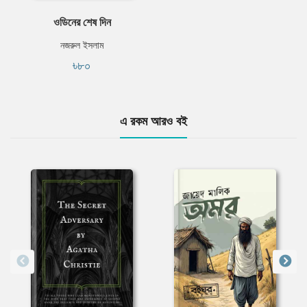
ওডিনের শেষ দিন
নজরুল ইসলাম
৳৮০
এ রকম আরও বই