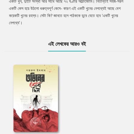
একটি খুন, দুইটি সংস্থা আর সাথে আছে ৭২ ঘণ্টার আল্টিমেটাম। নিতান্তই সহজ-সরল
একটি কেস হয়ে উঠলো গুরুত্বপূর্ণ কেসে- কারণ এই একটি খুনের নেপথ্যেই আছে বেশ
কয়েকটি খুনের রহস্য। সেটা কি? জানতে হলে পাঠককে ডুবে যেতে হবে ‘একটি খুনের
নেপথ্যে’।
এই লেখকের আরও বই