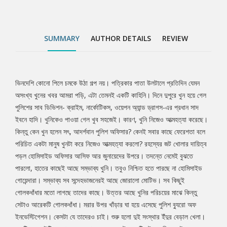
গোলকধাঁধার মতো লাগছে তাদের কাছে। উত্তর আছে খুনির পরিচয়ের মাঝে
কিন্তু সেটাও আরেকটি গোলকধাঁধা। মরার উপর খাঁড়ার ঘা হয়ে এসেছে পুলিশ
ব্যুরো অফ ইনভেস্টিগেশন। কেসটা যে তাদেরও চাই। শুরু হলো দুই সংস্থার
SUMMARY
AUTHOR DETAILS
REVIEW
ইঁদুর বেড়াল খেলা। একটি খুন, দুইটি সংস্থা আর সাথে আছে ৭২ ঘণ্টার
আল্টিমেটাম। নিতান্তই সহজ-সরল একটি কেস হয়ে উঠলো গুরুত্বপূর্ণ কেসে-
কারণ এই একটি খুনের নেপথ্যেই আছে বেশ কয়েকটি খুনের রহস্য। সেটা কি?
জানতে হলে পাঠককে ডুবে যেতে হবে ‘একটি খুনের নেপথ্যে’।
ভিনদেশি কোনো পিলে চমকে উঠা গল্প নয়। পত্রিকার পাতা উলটালে প্রতিদিন যেমন
Tab
অসংখ্য খুনের খবর আমরা পড়ি, এটা তেমনই একটি কাহিনি। দিনে দুপুরে খুন হয়ে গেল
পুলিশের সাব ডিভিশন- ক্রাইম, নার্কোটিকস, ওয়েপন অ্যান্ড ড্রাগস-এর প্রধান সাদ
Article
ইবনে হাদি। খুনিকেও পাওয়া গেল খুব সহজেই। কারণ, খুনি নিজেও আত্মহত্যা করেছে।
কিন্তু কেন খুন হলেন সৎ, আদর্শবান পুলিশ অফিসার? কেনই সবার কাছে ফেরেশতা বলে
পরিচিত একটা মানুষ খুনটা করে নিজেও আত্মহত্যা করলো? রহস্যের জট খোলার দায়িত্ব
পড়ল হোমিসাইড অফিসার আসিফ আর জুনায়েদের উপরে। তদন্তে নেমেই বুঝতে
পারলো, হাতের কাছেই আছে সম্ভাব্য খুনি। তবুও নিশ্চিত হতে পারছে না হোমিসাইড
গোয়েন্দারা। সম্ভাব্য সব সন্দেহভাজনেরই আছে জোরালো মোটিভ। সব কিছুই
গোলকধাঁধার মতো লাগছে তাদের কাছে। উত্তর আছে খুনির পরিচয়ের মাঝে কিন্তু
সেটাও আরেকটি গোলকধাঁধা। মরার উপর খাঁড়ার ঘা হয়ে এসেছে পুলিশ ব্যুরো অফ
ইনভেস্টিগেশন। কেসটা যে তাদেরও চাই। শুরু হলো দুই সংস্থার ইঁদুর বেড়াল খেলা।