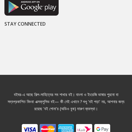
STAY CONNECTED
বইঘর-এ আছে শিল্প-সাহিত্যের সব শাখার বই। বাংলা ও ইংরেজি ভাষার পুরনো বা
সদ্যপ্রকাশিত কিংবা এক্সক্লুসিভ বই— কী নেই এখানে ? শুধু 'বই পড়া' নয়, আপনার জন্য
রয়েছে 'বই শোনা'র (অডিও বুক) দারুণ ব্যবস্থা।