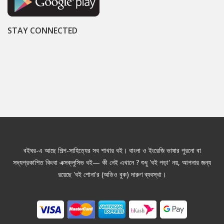
STAY CONNECTED
বইঘর-এ আছে শিল্প-সাহিত্যের সব শাখার বই। বাংলা ও ইংরেজি ভাষার পুরনো বা
সদ্যপ্রকাশিত কিংবা এক্সক্লুসিভ বই— কী নেই এখানে ? শুধু 'বই পড়া' নয়, আপনার জন্য
রয়েছে 'বই শোনা'র (অডিও বুক) দারুণ ব্যবস্থা।