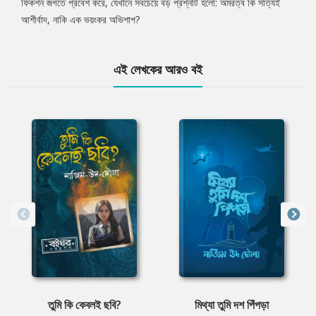
ফিকশন জগতে প্রবেশ করে, যেখানে সবচেয়ে বড় প্রশ্নটি হলো: অমরত্ব কি সত্যিই
আশীর্বাদ, নাকি এক ভয়ংকর অভিশাপ?
এই লেখকের আরও বই
তুমি কি কেবলই ছবি?
মিথ্যা তুমি দশ পিঁপড়া