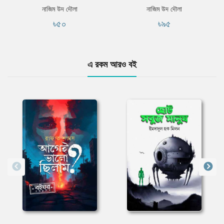
নাজিম উদ দৌলা
নাজিম উদ দৌলা
৳৫০
৳৯৫
এ রকম আরও বই