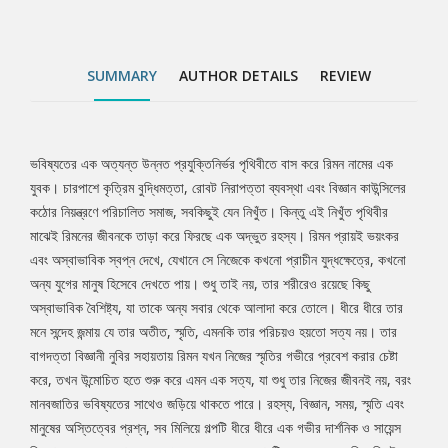
শুরু করে এমন এক সত্য, যা শুধু তার নিজের জীবনই নয়, বরং মানবজাতির
ভবিষ্যতের সাথেও জড়িয়ে থাকতে পারে। রহস্য, বিজ্ঞান, সময়, স্মৃতি এবং
মানুষের অস্তিত্বের প্রশ্ন, সব মিলিয়ে গল্পটি ধীরে ধীরে এক গভীর দার্শনিক ও
SUMMARY
AUTHOR DETAILS
REVIEW
সায়েন্স ফিকশন জগতে প্রবেশ করে, যেখানে সবচেয়ে বড় প্রশ্নটি হলো: অমরত্ব
কি সত্যিই আশীর্বাদ, নাকি এক ভয়ংকর অভিশাপ?
ভবিষ্যতের এক অত্যন্ত উন্নত প্রযুক্তিনির্ভর পৃথিবীতে বাস করে রিমন নামের এক
Tab
যুবক। চারপাশে কৃত্রিম বুদ্ধিমত্তা, রোবট নিরাপত্তা ব্যবস্থা এবং বিজ্ঞান কাউন্সিলের
কঠোর নিয়ন্ত্রণে পরিচালিত সমাজ, সবকিছুই যেন নিখুঁত। কিন্তু এই নিখুঁত পৃথিবীর
Article
মাঝেই রিমনের জীবনকে তাড়া করে ফিরছে এক অদ্ভুত রহস্য। রিমন প্রায়ই ভয়ংকর
এবং অস্বাভাবিক স্বপ্ন দেখে, যেখানে সে নিজেকে কখনো প্রাচীন যুদ্ধক্ষেত্রে, কখনো
অন্য যুগের মানুষ হিসেবে দেখতে পায়। শুধু তাই নয়, তার শরীরেও রয়েছে কিছু
অস্বাভাবিক বৈশিষ্ট্য, যা তাকে অন্য সবার থেকে আলাদা করে তোলে। ধীরে ধীরে তার
মনে সন্দেহ জন্মায় যে তার অতীত, স্মৃতি, এমনকি তার পরিচয়ও হয়তো সত্য নয়। তার
বাগদত্তা বিজ্ঞানী নুবির সহায়তায় রিমন যখন নিজের স্মৃতির গভীরে প্রবেশ করার চেষ্টা
করে, তখন উন্মোচিত হতে শুরু করে এমন এক সত্য, যা শুধু তার নিজের জীবনই নয়, বরং
মানবজাতির ভবিষ্যতের সাথেও জড়িয়ে থাকতে পারে। রহস্য, বিজ্ঞান, সময়, স্মৃতি এবং
মানুষের অস্তিত্বের প্রশ্ন, সব মিলিয়ে গল্পটি ধীরে ধীরে এক গভীর দার্শনিক ও সায়েন্স