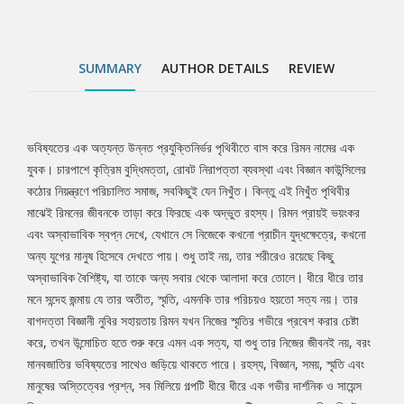
শুরু করে এমন এক সত্য, যা শুধু তার নিজের জীবনই নয়, বরং মানবজাতির
ভবিষ্যতের সাথেও জড়িয়ে থাকতে পারে। রহস্য, বিজ্ঞান, সময়, স্মৃতি এবং
মানুষের অস্তিত্বের প্রশ্ন, সব মিলিয়ে গল্পটি ধীরে ধীরে এক গভীর দার্শনিক ও
SUMMARY
AUTHOR DETAILS
REVIEW
সায়েন্স ফিকশন জগতে প্রবেশ করে, যেখানে সবচেয়ে বড় প্রশ্নটি হলো: অমরত্ব
কি সত্যিই আশীর্বাদ, নাকি এক ভয়ংকর অভিশাপ?
ভবিষ্যতের এক অত্যন্ত উন্নত প্রযুক্তিনির্ভর পৃথিবীতে বাস করে রিমন নামের এক
Tab
যুবক। চারপাশে কৃত্রিম বুদ্ধিমত্তা, রোবট নিরাপত্তা ব্যবস্থা এবং বিজ্ঞান কাউন্সিলের
কঠোর নিয়ন্ত্রণে পরিচালিত সমাজ, সবকিছুই যেন নিখুঁত। কিন্তু এই নিখুঁত পৃথিবীর
Article
মাঝেই রিমনের জীবনকে তাড়া করে ফিরছে এক অদ্ভুত রহস্য। রিমন প্রায়ই ভয়ংকর
এবং অস্বাভাবিক স্বপ্ন দেখে, যেখানে সে নিজেকে কখনো প্রাচীন যুদ্ধক্ষেত্রে, কখনো
অন্য যুগের মানুষ হিসেবে দেখতে পায়। শুধু তাই নয়, তার শরীরেও রয়েছে কিছু
অস্বাভাবিক বৈশিষ্ট্য, যা তাকে অন্য সবার থেকে আলাদা করে তোলে। ধীরে ধীরে তার
মনে সন্দেহ জন্মায় যে তার অতীত, স্মৃতি, এমনকি তার পরিচয়ও হয়তো সত্য নয়। তার
বাগদত্তা বিজ্ঞানী নুবির সহায়তায় রিমন যখন নিজের স্মৃতির গভীরে প্রবেশ করার চেষ্টা
করে, তখন উন্মোচিত হতে শুরু করে এমন এক সত্য, যা শুধু তার নিজের জীবনই নয়, বরং
মানবজাতির ভবিষ্যতের সাথেও জড়িয়ে থাকতে পারে। রহস্য, বিজ্ঞান, সময়, স্মৃতি এবং
মানুষের অস্তিত্বের প্রশ্ন, সব মিলিয়ে গল্পটি ধীরে ধীরে এক গভীর দার্শনিক ও সায়েন্স