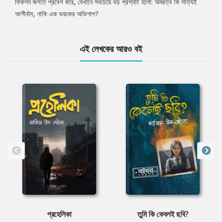
ফিকশন জগতে প্রবেশ করে, যেখানে সবচেয়ে বড় প্রশ্নটি হলো: অমরত্ব কি সত্যিই
আশীর্বাদ, নাকি এক ভয়ংকর অভিশাপ?
এই লেখকের আরও বই
প্রহেলিকা
তুমি কি কেবলই ছবি?