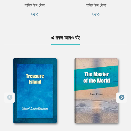
নাজিম উদ দৌলা
নাজিম উদ দৌলা
৳৫০
৳৫০
এ রকম আরও বই