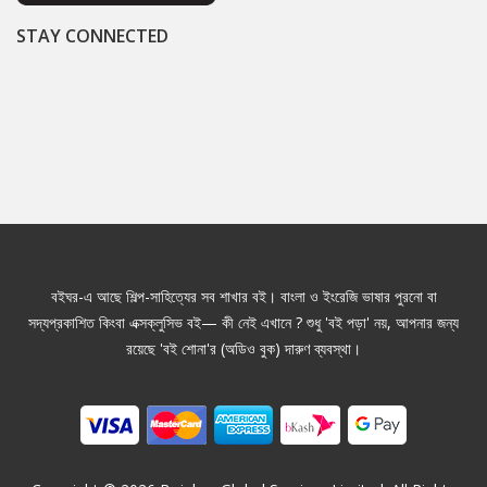
STAY CONNECTED
বইঘর-এ আছে শিল্প-সাহিত্যের সব শাখার বই। বাংলা ও ইংরেজি ভাষার পুরনো বা
সদ্যপ্রকাশিত কিংবা এক্সক্লুসিভ বই— কী নেই এখানে ? শুধু 'বই পড়া' নয়, আপনার জন্য
রয়েছে 'বই শোনা'র (অডিও বুক) দারুণ ব্যবস্থা।