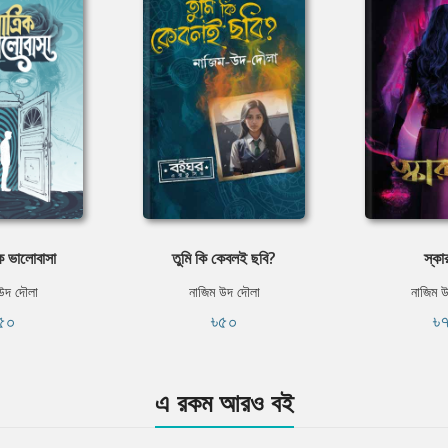
িক ভালোবাসা
তুমি কি কেবলই ছবি?
স্কা
উদ দৌলা
নাজিম উদ দৌলা
নাজিম 
৫০
৳৫০
৳
এ রকম আরও বই