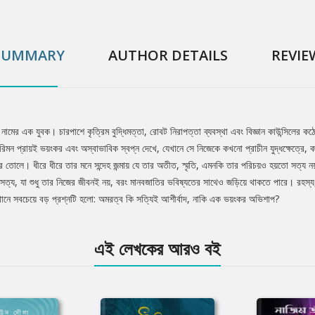
SUMMARY
AUTHOR DETAILS
REVIE
নামের এক যুবক। চারপাশে কৃত্রিম বুদ্ধিমত্তা, রোবট নিরাপত্তা ব্যবস্থা এবং বিজ্ঞান কাউন্সিলের কঠো
মন প্রায়ই ভয়ংকর এবং অস্বাভাবিক স্বপ্ন দেখে, যেখানে সে নিজেকে কখনো প্রাচীন যুদ্ধক্ষেত্রে, 
ে তোলে। ধীরে ধীরে তার মনে সন্দেহ জন্মায় যে তার অতীত, স্মৃতি, এমনকি তার পরিচয়ও হয়তো সত্য নয়।
ত্য, যা শুধু তার নিজের জীবনই নয়, বরং মানবজাতির ভবিষ্যতের সাথেও জড়িয়ে থাকতে পারে। রহস্য, বিজ্
েখানে সবচেয়ে বড় প্রশ্নটি হলো: অমরত্ব কি সত্যিই আশীর্বাদ, নাকি এক ভয়ংকর অভিশাপ?
এই লেখকের আরও বই