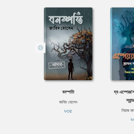
বনস্পতি
দ্য এম্পেরর’স 
স্যান
জাহিদ হোসেন
৳৩৫
নিয়াজ মা
৳