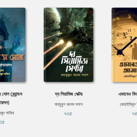
সোল (ব্র্যান্ডন
দ্য সিয়ামিজ সেক্টর
এভাবেও ফি
্ডারসন)
মাহবুবুল আলম পলাশ
মোহাইমিনুল 
৳২৫
৳
হমুদ সাকিব
৩৫