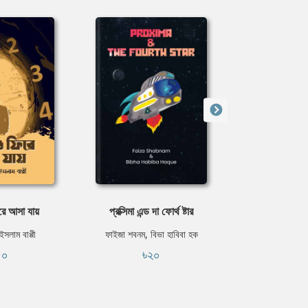
রে আসা যায়
প্রক্সিমা এন্ড দা ফোর্থ ষ্টার
অদ্ভুত স্বপ্ন দে
পড়ব
ইসলাম বাপ্পী
ফাইজা শবনম, বিভা হাবিবা হক
৫০
৳২০
তানজীম 
৳৯