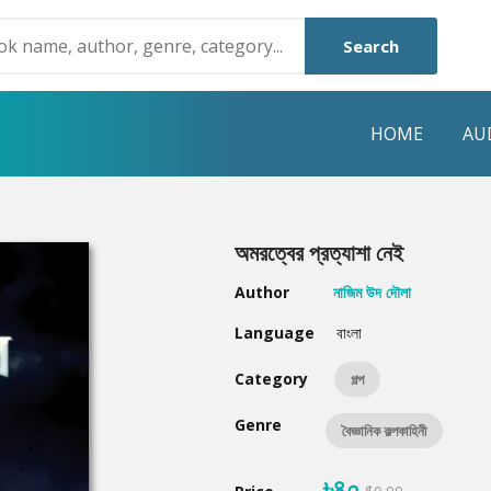
Search
HOME
AU
NRE
POPULAR AUTHORS
HIGHLIGHTS
অমরত্বের প্রত্যাশা নেই
Humayun Ahmed
Hot & New
Author
নাজিম উদ দৌলা
Mouri Morium
Featured Event
Language
বাংলা
Mohammad Nazim Uddin
Featured Auth
Category
গল্প
Shanjana Alam
Best Seller
Genre
বৈজ্ঞানিক কল্পকাহিনী
Anisul Hoque
Editors Choice
৳৪০