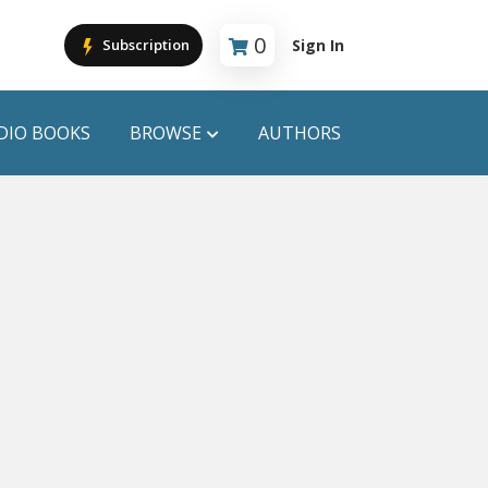
0
Sign In
Subscription
Cart is empty
DIO BOOKS
BROWSE
AUTHORS
PUBLICATIONS
ANYAPROKASH
Anyadhara
ors
Aajob Prokash
Bibliophile
Afsar Brothers