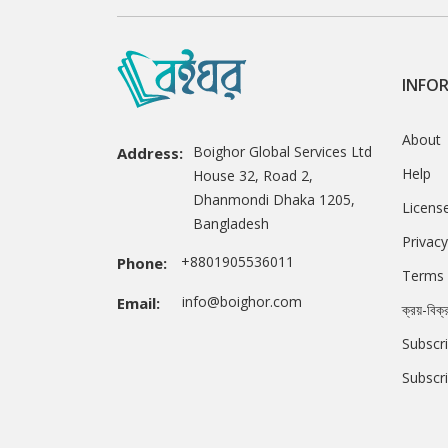
INFO
About
Boighor Global Services Ltd
Address:
Help
House 32, Road 2,
Dhanmondi Dhaka 1205,
Licens
Bangladesh
Privacy
+8801905536011
Phone:
Terms 
info@boighor.com
Email:
ক্রয়-বিক্
Subscri
Subscr