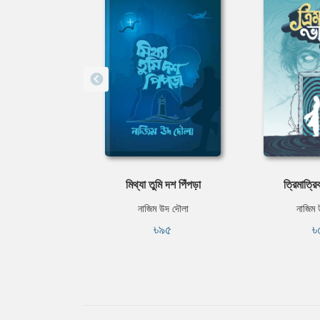
মিথ্যা তুমি দশ পিঁপড়া
ত্রিমাত্র
নাজিম উদ দৌলা
নাজিম 
৳৯৫
৳