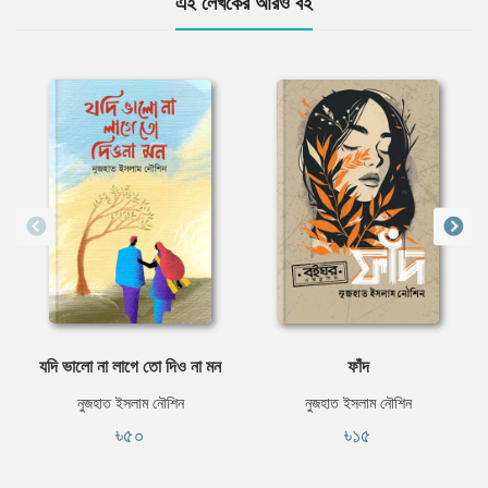
এই লেখকের আরও বই
যদি ভালো না লাগে তো দিও না মন
ফাঁদ
নুজহাত ইসলাম নৌশিন
নুজহাত ইসলাম নৌশিন
৳৫০
৳১৫