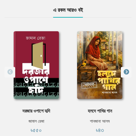
এ রকম আরও বই
দরজার ওপাশে হৃদি
হলদে পাখির গান
জামাল রেজা
শানজানা আলম
৳৫৫০
৳৪৩