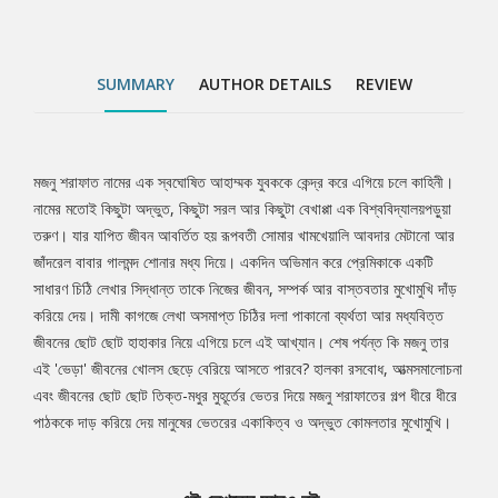
ধীরে ধীরে পাঠককে দাড় করিয়ে দেয় মানুষের ভেতরের একাকিত্ব ও অদ্ভুত
কোমলতার মুখোমুখি।
SUMMARY
AUTHOR DETAILS
REVIEW
মজনু শরাফাত নামের এক স্বঘোষিত আহাম্মক যুবককে কেন্দ্র করে এগিয়ে চলে কাহিনী।
Tab
নামের মতোই কিছুটা অদ্ভুত, কিছুটা সরল আর কিছুটা বেখাপ্পা এক বিশ্ববিদ্যালয়পড়ুয়া
তরুণ। যার যাপিত জীবন আবর্তিত হয় রূপবতী সোমার খামখেয়ালি আবদার মেটানো আর
Article
জাঁদরেল বাবার গালমন্দ শোনার মধ্য দিয়ে। একদিন অভিমান করে প্রেমিকাকে একটি
সাধারণ চিঠি লেখার সিদ্ধান্ত তাকে নিজের জীবন, সম্পর্ক আর বাস্তবতার মুখোমুখি দাঁড়
করিয়ে দেয়। দামী কাগজে লেখা অসমাপ্ত চিঠির দলা পাকানো ব্যর্থতা আর মধ্যবিত্ত
জীবনের ছোট ছোট হাহাকার নিয়ে এগিয়ে চলে এই আখ্যান। শেষ পর্যন্ত কি মজনু তার
এই 'ভেড়া' জীবনের খোলস ছেড়ে বেরিয়ে আসতে পারবে? হালকা রসবোধ, আত্মসমালোচনা
এবং জীবনের ছোট ছোট তিক্ত-মধুর মুহূর্তের ভেতর দিয়ে মজনু শরাফাতের গল্প ধীরে ধীরে
পাঠককে দাড় করিয়ে দেয় মানুষের ভেতরের একাকিত্ব ও অদ্ভুত কোমলতার মুখোমুখি।