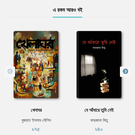
এ রকম আরও বই
খেলাঘর
যে আঁধারে তুমি নেই
নুজহাত ইসলাম নৌশিন
ফারজানা মিতু
৳৭৫
৳৪০