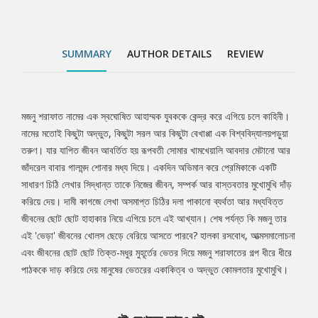
ধীরে ধীরে পাঠককে দাড় করিয়ে দেয় মানুষের ভেতরের একাকিত্ব ও অদ্ভুত
কোমলতার মুখোমুখি।
SUMMARY
AUTHOR DETAILS
REVIEW
মজনু শরাফাত নামের এক স্বঘোষিত আহাম্মক যুবককে কেন্দ্র করে এগিয়ে চলে কাহিনী।
Tab
নামের মতোই কিছুটা অদ্ভুত, কিছুটা সরল আর কিছুটা বেখাপ্পা এক বিশ্ববিদ্যালয়পড়ুয়া
তরুণ। যার যাপিত জীবন আবর্তিত হয় রূপবতী সোমার খামখেয়ালি আবদার মেটানো আর
Article
জাঁদরেল বাবার গালমন্দ শোনার মধ্য দিয়ে। একদিন অভিমান করে প্রেমিকাকে একটি
সাধারণ চিঠি লেখার সিদ্ধান্ত তাকে নিজের জীবন, সম্পর্ক আর বাস্তবতার মুখোমুখি দাঁড়
করিয়ে দেয়। দামী কাগজে লেখা অসমাপ্ত চিঠির দলা পাকানো ব্যর্থতা আর মধ্যবিত্ত
জীবনের ছোট ছোট হাহাকার নিয়ে এগিয়ে চলে এই আখ্যান। শেষ পর্যন্ত কি মজনু তার
এই 'ভেড়া' জীবনের খোলস ছেড়ে বেরিয়ে আসতে পারবে? হালকা রসবোধ, আত্মসমালোচনা
এবং জীবনের ছোট ছোট তিক্ত-মধুর মুহূর্তের ভেতর দিয়ে মজনু শরাফাতের গল্প ধীরে ধীরে
পাঠককে দাড় করিয়ে দেয় মানুষের ভেতরের একাকিত্ব ও অদ্ভুত কোমলতার মুখোমুখি।