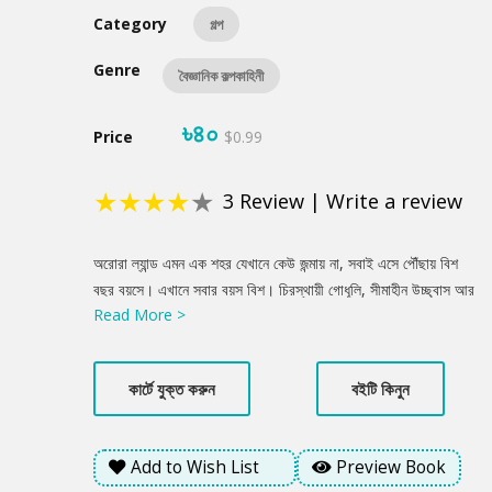
Category
গল্প
Genre
বৈজ্ঞানিক কল্পকাহিনী
৳৪০
Price
$0.99
★
★
★
★
★
3
Review
|
Write a review
Product
অরোরা ল্যান্ড এমন এক শহর যেখানে কেউ জন্মায় না, সবাই এসে পৌঁছায় বিশ
Summery
বছর বয়সে। এখানে সবার বয়স বিশ। চিরস্থায়ী গোধূলি, সীমাহীন উচ্ছ্বাস আর
Read More >
তারুণ্যের আড়ালে লুকিয়ে আছে এক ভয়ংকর সত্য। এহসান হঠাৎ নিজেকে
আবিষ্কার করে এই অচেনা জগতে, যেখানে বয়স, রোগ, এমনকি মৃত্যুও
নিয়ন্ত্রিত। একটি দুর্ঘটনা তার বন্ধু বিজুকে পাঠিয়ে দেয় পশ্চিমের শহরে, যেখানে
কার্টে যুক্ত করুন
বইটি কিনুন
প্রতিটি যাত্রা মানে কয়েক দশক বয়স বেড়ে যাওয়া এবং আর কখনো ফিরে না
আসা। সাধারনত এক শহর থেকে অন্য শহরে যাওয়া নিষিদ্ধ, এহসান সেই
নিষিদ্ধ পথেই পা বাড়ায়। ধাপে ধাপে উন্মোচিত হতে থাকে নির্মম গবেষণার ভয়াল
Add to Wish List
Preview Book
বাস্তবতা। আর যখন বিদ্রোহ শুরু হয়, তখন প্রশ্ন উঠে স্বাধীনভাবে বাঁচার