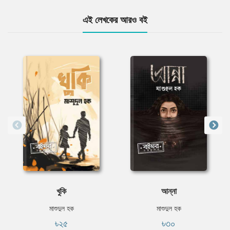
এই লেখকের আরও বই
খুকি
আন্না
মাশুদুল হক
মাশুদুল হক
৳২৫
৳৩০