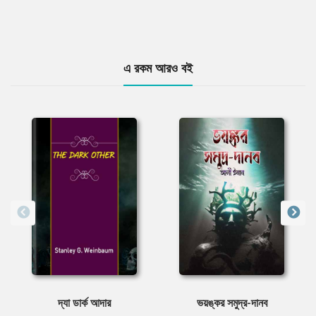
এ রকম আরও বই
দ্যা ডার্ক আদার
ভয়ঙ্কর সমুদ্র-দানব