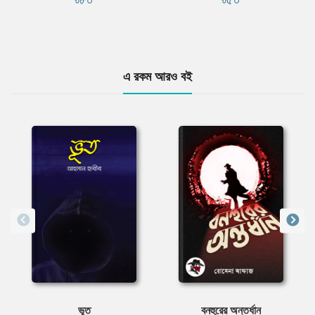
এ রকম আরও বই
ভূত
বনহুরের অন্তর্ধান