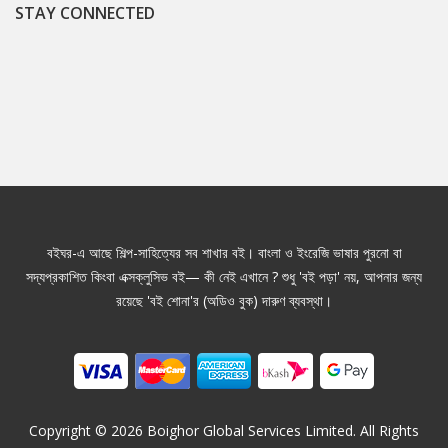
STAY CONNECTED
বইঘর-এ আছে শিল্প-সাহিত্যের সব শাখার বই। বাংলা ও ইংরেজি ভাষার পুরনো বা
সদ্যপ্রকাশিত কিংবা এক্সক্লুসিভ বই— কী নেই এখানে ? শুধু 'বই পড়া' নয়, আপনার জন্য
রয়েছে 'বই শোনা'র (অডিও বুক) দারুণ ব্যবস্থা।
Copyright ©
2026
Boighor Global Services Limited. All Rights