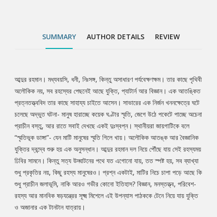
চাপা পড়ে আছে কি শুধু প্রাচীন জলাভূমি, নাকি আরও গভীর কোনো ইতিহাস?
বিজ্ঞান, মনস্তত্ত্ব, পরিবেশ-রহস্য আর মানবিক ষড়যন্ত্রের সূক্ষ্ম মিশেলে এই
উপন্যাস পাঠককে টেনে নিয়ে যায় যুক্তি ও অজানার এক টানটান যাত্রায়।
SUMMARY
AUTHOR DETAILS
REVIEW
আব্দুর রহমান। মধ্যবয়সি, ধনী, নিঃসঙ্গ, কিন্তু অসাধারণ পর্যবেক্ষণক্ষম। তার কাছে পৃথিবী
Tab
অলৌকিক নয়, সব রহস্যের পেছনেই আছে যুক্তি, প্যাটার্ন আর বিজ্ঞান। এক আতঙ্কিত
প্রত্নতত্ত্ববিদ তার কাছে সাহায্য চাইতে আসেন। সাভারের এক নির্জন খননক্ষেত্রে ঘটে
Article
চলেছে অদ্ভুত ঘটনা- মানুষ হারাচ্ছে কয়েক ঘণ্টার স্মৃতি, জেগে উঠে পকেটে পাচ্ছে অচেনা
প্রাচীন বস্তু, আর রাতে সবাই দেখছে একই দুঃস্বপ্ন। স্থানীয়রা জায়গাটিকে বলে
“স্মৃতিভূক ডাঙ্গা”- যেন মাটি মানুষের স্মৃতি গিলে খায়। অলৌকিক আতঙ্ক আর বৈজ্ঞানিক
যুক্তির দ্বন্দ্বে শুরু হয় এক অনুসন্ধান। আব্দুর রহমান দল নিয়ে পৌঁছে যায় সেই রহস্যময়
ঢিবির সামনে। কিন্তু সত্য উদ্ঘাটনের পথে যত এগোনো যায়, তত স্পষ্ট হয়, সব ব্যাখ্যা
শুধু প্রকৃতির নয়, কিছু রহস্য মানুষেরও। প্রশ্ন একটাই, মাটির নিচে চাপা পড়ে আছে কি
শুধু প্রাচীন জলাভূমি, নাকি আরও গভীর কোনো ইতিহাস? বিজ্ঞান, মনস্তত্ত্ব, পরিবেশ-
রহস্য আর মানবিক ষড়যন্ত্রের সূক্ষ্ম মিশেলে এই উপন্যাস পাঠককে টেনে নিয়ে যায় যুক্তি
ও অজানার এক টানটান যাত্রায়।