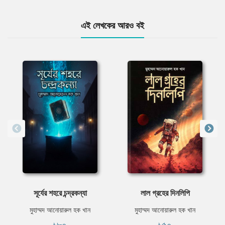
এই লেখকের আরও বই
সূর্যের শহরে চন্দ্রকন্যা
লাল গ্রহের দিনলিপি
মুহাম্মদ আনোয়ারুল হক খান
মুহাম্মদ আনোয়ারুল হক খান
৳৮০
৳৫০