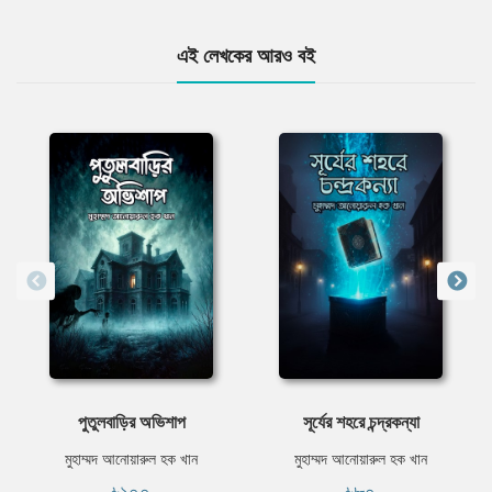
এই লেখকের আরও বই
পুতুলবাড়ির অভিশাপ
সূর্যের শহরে চন্দ্রকন্যা
মুহাম্মদ আনোয়ারুল হক খান
মুহাম্মদ আনোয়ারুল হক খান
৳১০০
৳৮০