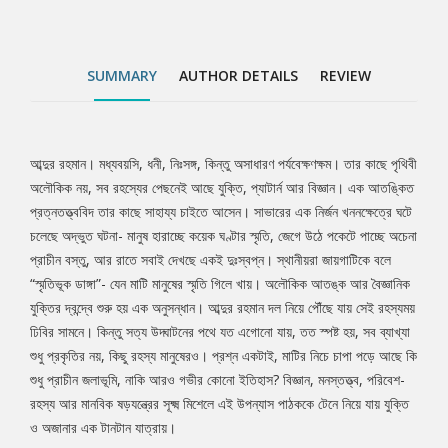
চাপা পড়ে আছে কি শুধু প্রাচীন জলাভূমি, নাকি আরও গভীর কোনো ইতিহাস?
বিজ্ঞান, মনস্তত্ত্ব, পরিবেশ-রহস্য আর মানবিক ষড়যন্ত্রের সূক্ষ্ম মিশেলে এই
উপন্যাস পাঠককে টেনে নিয়ে যায় যুক্তি ও অজানার এক টানটান যাত্রায়।
SUMMARY
AUTHOR DETAILS
REVIEW
আব্দুর রহমান। মধ্যবয়সি, ধনী, নিঃসঙ্গ, কিন্তু অসাধারণ পর্যবেক্ষণক্ষম। তার কাছে পৃথিবী
Tab
অলৌকিক নয়, সব রহস্যের পেছনেই আছে যুক্তি, প্যাটার্ন আর বিজ্ঞান। এক আতঙ্কিত
প্রত্নতত্ত্ববিদ তার কাছে সাহায্য চাইতে আসেন। সাভারের এক নির্জন খননক্ষেত্রে ঘটে
Article
চলেছে অদ্ভুত ঘটনা- মানুষ হারাচ্ছে কয়েক ঘণ্টার স্মৃতি, জেগে উঠে পকেটে পাচ্ছে অচেনা
প্রাচীন বস্তু, আর রাতে সবাই দেখছে একই দুঃস্বপ্ন। স্থানীয়রা জায়গাটিকে বলে
“স্মৃতিভূক ডাঙ্গা”- যেন মাটি মানুষের স্মৃতি গিলে খায়। অলৌকিক আতঙ্ক আর বৈজ্ঞানিক
যুক্তির দ্বন্দ্বে শুরু হয় এক অনুসন্ধান। আব্দুর রহমান দল নিয়ে পৌঁছে যায় সেই রহস্যময়
ঢিবির সামনে। কিন্তু সত্য উদ্ঘাটনের পথে যত এগোনো যায়, তত স্পষ্ট হয়, সব ব্যাখ্যা
শুধু প্রকৃতির নয়, কিছু রহস্য মানুষেরও। প্রশ্ন একটাই, মাটির নিচে চাপা পড়ে আছে কি
শুধু প্রাচীন জলাভূমি, নাকি আরও গভীর কোনো ইতিহাস? বিজ্ঞান, মনস্তত্ত্ব, পরিবেশ-
রহস্য আর মানবিক ষড়যন্ত্রের সূক্ষ্ম মিশেলে এই উপন্যাস পাঠককে টেনে নিয়ে যায় যুক্তি
ও অজানার এক টানটান যাত্রায়।