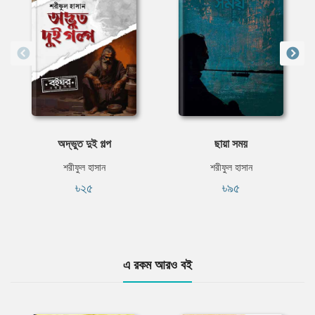
অদ্ভুত দুই গল্প
ছায়া সময়
শরীফুল হাসান
শরীফুল হাসান
৳২৫
৳৯৫
এ রকম আরও বই