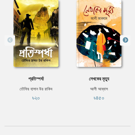
প্রতিস্পর্ধা
লেখকের মৃত্যু
তৌফির হাসান উর রাকিব
আলী আব্বাস
৳২০
৳৪৫০