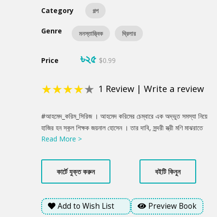
Category
গল্প
Genre
মনস্তাত্ত্বিক
থ্রিলার
৳২৫
Price
$0.99
★
★
★
★
★
1
Review
|
Write a review
Product
#আহমেদ_করিম_সিরিজ । আহমেদ করিমের চেম্বারে এক অদ্ভুত সমস্যা নিয়ে
Summery
হাজির হন স্কুল শিক্ষক জয়নাল হোসেন । তার দাবি, সুন্দরী স্ত্রী মণি মাঝরাতে
Read More >
সাপে রূপান্তরিত হয়ে তাকে ভয় দেখায় । এটা কি শুধুই কোনো বিভ্রম নাকি
এর আড়ালে লুকিয়ে আছে কোনো রহস্য?
কার্টে যুক্ত করুন
বইটি কিনুন
Add to Wish List
Preview Book