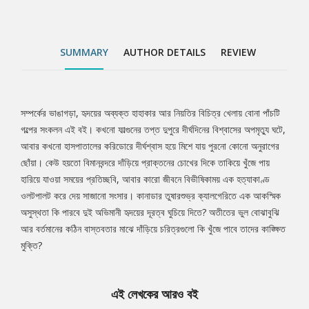
SUMMARY
AUTHOR DETAILS
REVIEW
সম্পর্কের ভাঙাগড়া, হৃদয়ের অব্যক্ত হাহাকার আর নিয়তির বিচিত্র খেলায় বোনা পাঁচটি
Tab
গল্পের সংকলন এই বই। কখনো ফাল্গুনের তপ্ত দুপুরে দীর্ঘদিনের বিশ্বাসের অপমৃত্যু ঘটে,
আবার কখনো হাসপাতালের করিডোরে দীর্ঘশ্বাস হয়ে মিশে যায় পুরনো কোনো অনুরাগের
Article
ছোঁয়া। কেউ হয়তো বিমানবন্দরে দাঁড়িয়ে প্রাক্তনের চোখের দিকে তাকিয়ে খুঁজে পায়
হারিয়ে যাওয়া সময়ের প্রতিচ্ছবি, আবার কারো জীবনে বিভীষিকাময় এক হত্যাকাণ্ড
ওলটপালট করে দেয় সাজানো সংসার। কানাডার তুষারশুভ্র ক্যালগেরিতে এক আকস্মিক
অসুস্থতা কি পারবে দুই অভিমানী হৃদয়ের দূরত্ব ঘুচিয়ে দিতে? অতীতের ভুল বোঝাবুঝি
আর বর্তমানের কঠিন বাস্তবতার মাঝে দাঁড়িয়ে চরিত্রগুলো কি খুঁজে পাবে তাদের কাঙ্ক্ষিত
মুক্তি?
এই লেখকের আরও বই