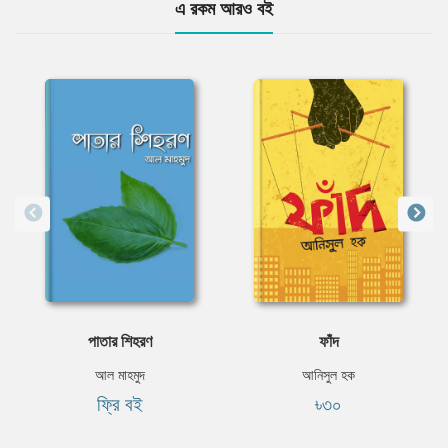
এ রকম আরও বই
পাতার শিহরণ
ফাঁদ
আল মাহমুদ
আনিসুল হক
ফ্রি বই
৳৩০