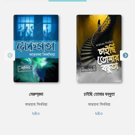
মেরুপ্রভা
চাইছি তোমার বন্ধুতা
ফারহানা সিনথিয়া
ফারহানা সিনথিয়া
৳৪০
৳৪০