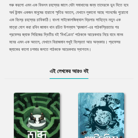
শুরু করলো এমন এক বিভৎস রহস্যের জালে যেটা সমাধানের জন্য তাদেরকে ডুব দিতে হবে
অর্ধ উন্মাদ একজন মানুষের হারানো স্মৃতির অতলে, যেখানে লুকানো আছে শতবর্ষের পুরোনো
এক হিংস্র রহস্যের চাবিকাঠি। বাংলা সাইকোলজিক্যাল থ্রিলার সাহিত্যে নতুন এক
মাত্রা যোগ করা রবিন জামান খান রচিত উপন্যাস ‘শব্দজাল’-এর পাঠকপ্রিয়তার পর
প্রফেসর জ্যাক সিরিজের দ্বিতীয় বই ‘বিখণ্ডিত’ পাঠককে আরেকবার নিয়ে যাবে মানব
মনের এমন এক অতলে, যেখানে বিরাজমান শুধুই হিংস্রতা আর অন্ধকার। প্রফেসর
জ্যাকের কালো চশমার জগতে পাঠককে আরেকবার স্বাগতম।
এই লেখকের আরও বই