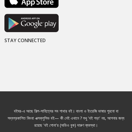
STAY CONNECTED
বইঘর-এ আছে শিল্প-সাহিত্যের সব শাখার বই। বাংলা ও ইংরেজি ভাষার পুরনো বা
সদ্যপ্রকাশিত কিংবা এক্সক্লুসিভ বই— কী নেই এখানে ? শুধু 'বই পড়া' নয়, আপনার জন্য
রয়েছে 'বই শোনা'র (অডিও বুক) দারুণ ব্যবস্থা।