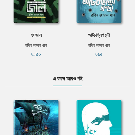
শব্দজাল
আটচল্লিশ ঘন্টা
রবিন জামান খান
রবিন জামান খান
৳১৪০
৳৬৫
এ রকম আরও বই