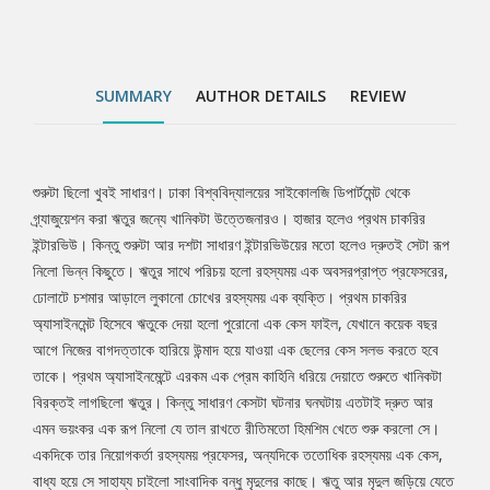
ঋতুর। কিন্তু সাধারণ কেসটা ঘটনার ঘনঘটায় এতটাই দ্রুত আর এমন ভয়ংকর
এক রূপ নিলো যে তাল রাখতে রীতিমতো হিমশিম খেতে শুরু করলো সে।
একদিকে তার নিয়োগকর্তা রহস্যময় প্রফেসর, অন্যদিকে ততোধিক রহস্যময় এক
কেস, বাধ্য হয়ে সে সাহায্য চাইলো সাংবাদিক বন্ধু মৃদুলের কাছে। ঋতু আর
SUMMARY
AUTHOR DETAILS
REVIEW
মৃদুল জড়িয়ে যেতে শুরু করলো এমন এক বিভৎস রহস্যের জালে যেটা সমাধানের
জন্য তাদেরকে ডুব দিতে হবে অর্ধ উন্মাদ একজন মানুষের হারানো স্মৃতির অতলে,
যেখানে লুকানো আছে শতবর্ষের পুরোনো এক হিংস্র রহস্যের চাবিকাঠি। বাংলা
সাইকোলজিক্যাল থ্রিলার সাহিত্যে নতুন এক মাত্রা যোগ করা রবিন জামান খান
শুরুটা ছিলো খুবই সাধারণ। ঢাকা বিশ্ববিদ্যালয়ের সাইকোলজি ডিপার্টমেন্ট থেকে
Tab
রচিত উপন্যাস ‘শব্দজাল’-এর পাঠকপ্রিয়তার পর প্রফেসর জ্যাক সিরিজের
গ্র্যাজুয়েশন করা ঋতুর জন্যে খানিকটা উত্তেজনারও। হাজার হলেও প্রথম চাকরির
দ্বিতীয় বই ‘বিখণ্ডিত’ পাঠককে আরেকবার নিয়ে যাবে মানব মনের এমন এক
ইন্টারভিউ। কিন্তু শুরুটা আর দশটা সাধারণ ইন্টারভিউয়ের মতো হলেও দ্রুতই সেটা রূপ
Article
অতলে, যেখানে বিরাজমান শুধুই হিংস্রতা আর অন্ধকার। প্রফেসর জ্যাকের
নিলো ভিন্ন কিছুতে। ঋতুর সাথে পরিচয় হলো রহস্যময় এক অবসরপ্রাপ্ত প্রফেসরের,
কালো চশমার জগতে পাঠককে আরেকবার স্বাগতম।
ঢোলাটে চশমার আড়ালে লুকানো চোখের রহস্যময় এক ব্যক্তি। প্রথম চাকরির
অ্যাসাইনমেন্ট হিসেবে ঋতুকে দেয়া হলো পুরোনো এক কেস ফাইল, যেখানে কয়েক বছর
আগে নিজের বাগদত্তাকে হারিয়ে উন্মাদ হয়ে যাওয়া এক ছেলের কেস সলভ করতে হবে
তাকে। প্রথম অ্যাসাইনমেন্টে এরকম এক প্রেম কাহিনি ধরিয়ে দেয়াতে শুরুতে খানিকটা
বিরক্তই লাগছিলো ঋতুর। কিন্তু সাধারণ কেসটা ঘটনার ঘনঘটায় এতটাই দ্রুত আর
এমন ভয়ংকর এক রূপ নিলো যে তাল রাখতে রীতিমতো হিমশিম খেতে শুরু করলো সে।
একদিকে তার নিয়োগকর্তা রহস্যময় প্রফেসর, অন্যদিকে ততোধিক রহস্যময় এক কেস,
বাধ্য হয়ে সে সাহায্য চাইলো সাংবাদিক বন্ধু মৃদুলের কাছে। ঋতু আর মৃদুল জড়িয়ে যেতে