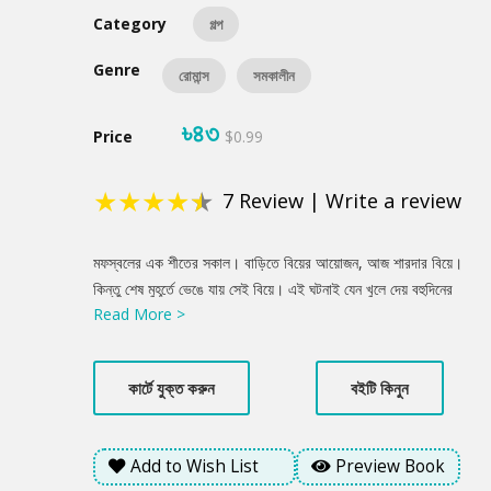
Category
গল্প
Genre
রোমান্স
সমকালীন
৳৪৩
Price
$0.99
★
★
★
★
★
7
Review
|
Write a review
Product
মফস্বলের এক শীতের সকাল। বাড়িতে বিয়ের আয়োজন, আজ শারদার বিয়ে।
Summery
কিন্তু শেষ মুহূর্তে ভেঙে যায় সেই বিয়ে। এই ঘটনাই যেন খুলে দেয় বহুদিনের
Read More >
চাপা গল্পের দরজা। সকাল আর তার বড় বোন শারদা, দুজনেই বড় হয়েছে
অপবাদ, অভিমান আর অবহেলার ভেতর দিয়ে। মা একদিন হঠাৎ চলে যাওয়ার
পর সমাজের চোখে তারা হয়ে ওঠে সন্দেহের মানুষ। সেই অতীতের ছায়া যেন
কার্টে যুক্ত করুন
বইটি কিনুন
বারবার এসে ভেঙে দেয় শারদার ভবিষ্যৎ। অবশেষে শারদার জীবনে আসে নতুন
একটি সংসার- সচ্ছল, নিরাপদ, যত্নে ভরা। কিন্তু তবু যেন কোথাও একটা
অদৃশ্য দূরত্ব রয়ে যায়। শারদা কি সত্যিই সুখী? নাকি তার ভেতরে জমে আছে
Add to Wish List
Preview Book
এমন কিছু অনুভূতি, যা সে কাউকেই বলতে পারে না?