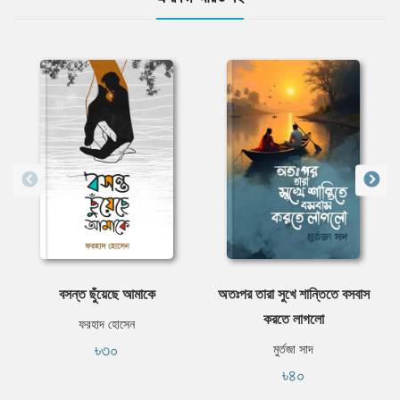
বসন্ত ছুঁয়েছে আমাকে
অতঃপর তারা সুখে শান্তিতে বসবাস
করতে লাগলো
ফরহাদ হোসেন
৳৩০
মুর্তজা সাদ
৳৪০