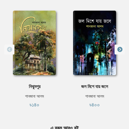
নিঝুমপুর
জল মিশে যায় জলে
শানজানা আলম
শানজানা আলম
৳১৪০
৳৪০০
এ রকম আরও বই