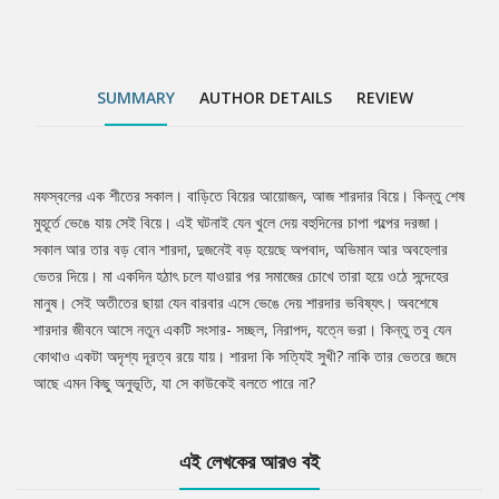
SUMMARY
AUTHOR DETAILS
REVIEW
মফস্বলের এক শীতের সকাল। বাড়িতে বিয়ের আয়োজন, আজ শারদার বিয়ে। কিন্তু শেষ
Tab
মুহূর্তে ভেঙে যায় সেই বিয়ে। এই ঘটনাই যেন খুলে দেয় বহুদিনের চাপা গল্পের দরজা।
সকাল আর তার বড় বোন শারদা, দুজনেই বড় হয়েছে অপবাদ, অভিমান আর অবহেলার
Article
ভেতর দিয়ে। মা একদিন হঠাৎ চলে যাওয়ার পর সমাজের চোখে তারা হয়ে ওঠে সন্দেহের
মানুষ। সেই অতীতের ছায়া যেন বারবার এসে ভেঙে দেয় শারদার ভবিষ্যৎ। অবশেষে
শারদার জীবনে আসে নতুন একটি সংসার- সচ্ছল, নিরাপদ, যত্নে ভরা। কিন্তু তবু যেন
কোথাও একটা অদৃশ্য দূরত্ব রয়ে যায়। শারদা কি সত্যিই সুখী? নাকি তার ভেতরে জমে
আছে এমন কিছু অনুভূতি, যা সে কাউকেই বলতে পারে না?
এই লেখকের আরও বই