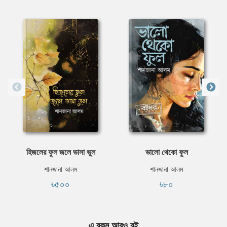
হিজলের ফুল জলে ভাসা ভুল
ভালো থেকো ফুল
শানজানা আলম
শানজানা আলম
৳৫০০
৳৮০
এ রকম আরও বই