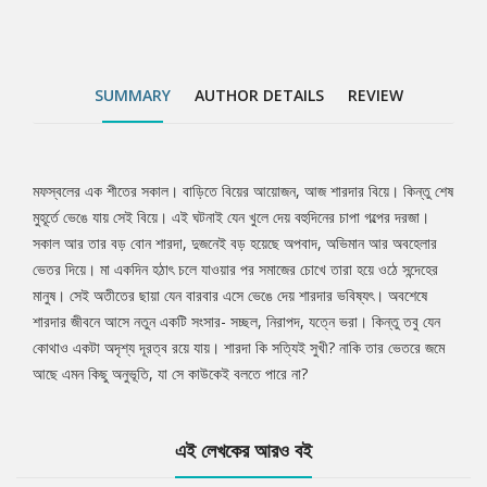
SUMMARY
AUTHOR DETAILS
REVIEW
মফস্বলের এক শীতের সকাল। বাড়িতে বিয়ের আয়োজন, আজ শারদার বিয়ে। কিন্তু শেষ
Tab
মুহূর্তে ভেঙে যায় সেই বিয়ে। এই ঘটনাই যেন খুলে দেয় বহুদিনের চাপা গল্পের দরজা।
সকাল আর তার বড় বোন শারদা, দুজনেই বড় হয়েছে অপবাদ, অভিমান আর অবহেলার
Article
ভেতর দিয়ে। মা একদিন হঠাৎ চলে যাওয়ার পর সমাজের চোখে তারা হয়ে ওঠে সন্দেহের
মানুষ। সেই অতীতের ছায়া যেন বারবার এসে ভেঙে দেয় শারদার ভবিষ্যৎ। অবশেষে
শারদার জীবনে আসে নতুন একটি সংসার- সচ্ছল, নিরাপদ, যত্নে ভরা। কিন্তু তবু যেন
কোথাও একটা অদৃশ্য দূরত্ব রয়ে যায়। শারদা কি সত্যিই সুখী? নাকি তার ভেতরে জমে
আছে এমন কিছু অনুভূতি, যা সে কাউকেই বলতে পারে না?
এই লেখকের আরও বই