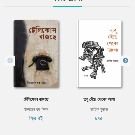
টেলিফোন বাজছে
তবু বেঁচে থেকো আশা
ইমদাদুল হক মিলন
তারিক সুজাত
ফ্রি বই
৳৭৫