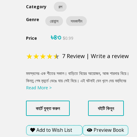
Category
গল্প
Genre
রোমান্স
সমকালীন
৳৪৩
Price
$0.99
★
★
★
★
★
7
Review
|
Write a review
Product
মফস্বলের এক শীতের সকাল। বাড়িতে বিয়ের আয়োজন, আজ শারদার বিয়ে।
Summery
কিন্তু শেষ মুহূর্তে ভেঙে যায় সেই বিয়ে। এই ঘটনাই যেন খুলে দেয় বহুদিনের
Read More >
চাপা গল্পের দরজা। সকাল আর তার বড় বোন শারদা, দুজনেই বড় হয়েছে
অপবাদ, অভিমান আর অবহেলার ভেতর দিয়ে। মা একদিন হঠাৎ চলে যাওয়ার
পর সমাজের চোখে তারা হয়ে ওঠে সন্দেহের মানুষ। সেই অতীতের ছায়া যেন
কার্টে যুক্ত করুন
বইটি কিনুন
বারবার এসে ভেঙে দেয় শারদার ভবিষ্যৎ। অবশেষে শারদার জীবনে আসে নতুন
একটি সংসার- সচ্ছল, নিরাপদ, যত্নে ভরা। কিন্তু তবু যেন কোথাও একটা
অদৃশ্য দূরত্ব রয়ে যায়। শারদা কি সত্যিই সুখী? নাকি তার ভেতরে জমে আছে
Add to Wish List
Preview Book
এমন কিছু অনুভূতি, যা সে কাউকেই বলতে পারে না?