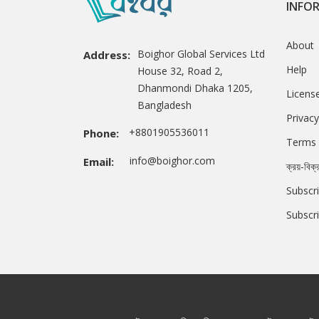
INFO
About
Boighor Global Services Ltd
Address:
Help
House 32, Road 2,
Dhanmondi Dhaka 1205,
Licens
Bangladesh
Privacy
+8801905536011
Phone:
Terms 
info@boighor.com
Email:
ক্রয়-বিক্
Subscri
Subscr