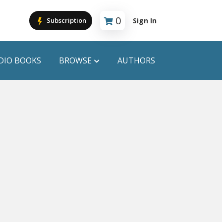
0
Sign In
Subscription
Cart is empty
DIO BOOKS
BROWSE
AUTHORS
PUBLICATIONS
ANYAPROKASH
Anyadhara
ors
Aajob Prokash
Bibliophile
Afsar Brothers