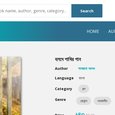
Search
HOME
AU
NRE
POPULAR AUTHORS
HIGHLIGHTS
হলদে পাখির গান
Humayun Ahmed
Hot & New
Author
শানজানা আলম
Mouri Morium
Featured Event
Language
বাংলা
Mohammad Nazim Uddin
Featured Auth
Category
গল্প
Shanjana Alam
Best Seller
Genre
রোমান্স
সমকালীন
Anisul Hoque
Editors Choice
৳৪৩