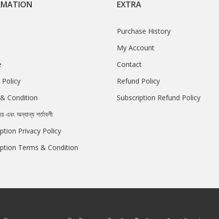
RMATION
EXTRA
Purchase History
My Account
e
Contact
 Policy
Refund Policy
& Condition
Subscription Refund Policy
রয় এবং অন্যান্য শর্তাবলী
ption Privacy Policy
iption Terms & Condition