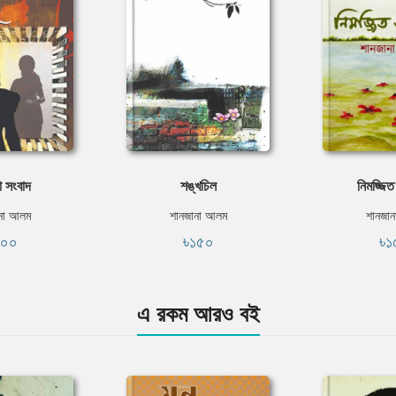
া সংবাদ
শঙ্খচিল
নিমজ্জিত
না আলম
শানজানা আলম
শানজা
২০০
৳১৫০
৳১
এ রকম আরও বই