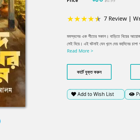
Price
$0.99
★
★
★
★
★
7
Review
|
Wr
Product
মফস্বলের এক শীতের সকাল। বাড়িতে বিয়ের আয়োজন, 
Summery
সেই বিয়ে। এই ঘটনাই যেন খুলে দেয় বহুদিনের চাপ
Read More >
দুজনেই বড় হয়েছে অপবাদ, অভিমান আর অবহেলার ভ
সমাজের চোখে তারা হয়ে ওঠে সন্দেহের মানুষ। সেই 
ভবিষ্যৎ। অবশেষে শারদার জীবনে আসে নতুন একটি সং
কার্টে যুক্ত করুন
কোথাও একটা অদৃশ্য দূরত্ব রয়ে যায়। শারদা কি সত
অনুভূতি, যা সে কাউকেই বলতে পারে না?
Add to Wish List
P