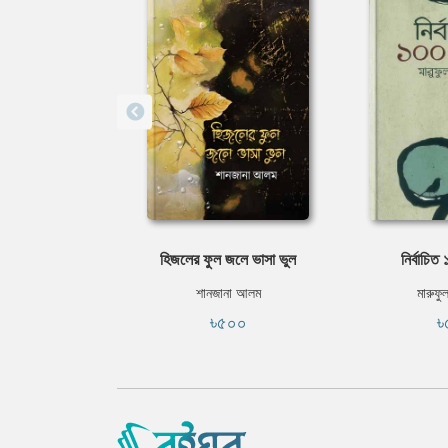
হিজলের ফুল জলে ভাসা ভুল
নির্বাচিত
শানজানা আলম
মারুফু
৳৫০০
৳