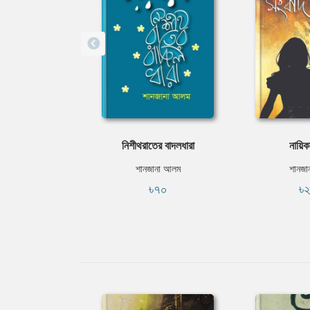
নিশীথরাতের বাদলধারা
নায়িক
শানজানা আলম
শানজা
৳৭০
৳