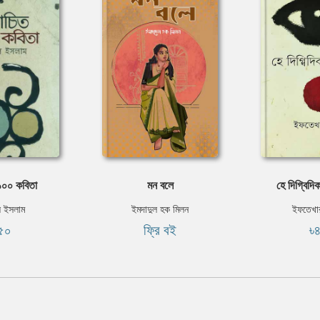
 ১০০ কবিতা
মন বলে
হে দিগ্বিদি
ল ইসলাম
ইমদাদুল হক মিলন
ইফতেখার
৫০
ফ্রি বই
৳