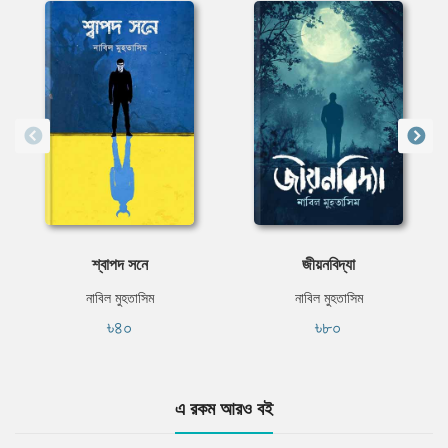
শ্বাপদ সনে
জীয়নবিদ্যা
নাবিল মুহতাসিম
নাবিল মুহতাসিম
৳৪০
৳৮০
এ রকম আরও বই