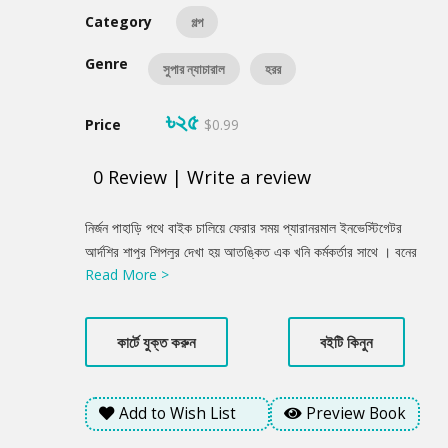
Category
গল্প
Genre
সুপার ন্যাচারাল
হরর
৳২৫
Price
$0.99
0
Review
|
Write a review
Product
নির্জন পাহাড়ি পথে বাইক চালিয়ে ফেরার সময় প্যারানরমাল ইনভেস্টিগেটর
Summery
আর্দশির শাপুর শিপলুর দেখা হয় আতঙ্কিত এক খনি কর্মকর্তার সাথে । বনের
Read More >
গভীরে অবস্থিত একটি প্রজেক্ট বাংলো থেকে দুজন কর্মচারী কোনো চিহ্ন না
রেখেই স্রেফ উবে গেছে । সন্ধ্যার আবছায়ায় বনের প্রতিটি গাছের আড়াল
থেকে উঁকি দিচ্ছে জ্বলজ্বলে চোখের রহস্যময় কিছু ছায়ামূর্তি, যারা কেবল ঠাঁয়
কার্টে যুক্ত করুন
বইটি কিনুন
দাঁড়িয়ে তাকিয়ে থাকে । এরা কি কোনো অপরাধী চক্র, নাকি আদিম অরণ্যের
রক্ষক 'সাইলেন্ট ওয়াচার'? মানুষের সীমাহীন লোভের বিরুদ্ধে প্রকৃতির এই নির্বাক
অথচ ভয়ংকর রুখে দাঁড়ানোর পরিণাম কী হতে পারে?
Add to Wish List
Preview Book