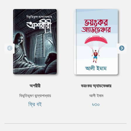
অশরীরী
ভয়ংকর অ্যাডভেঞ্চার
বিভূতিভূষণ বন্দ্যোপাধ্যায়
আলী ইমাম
ফ্রি বই
৳৩০