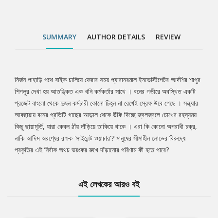
SUMMARY
AUTHOR DETAILS
REVIEW
নির্জন পাহাড়ি পথে বাইক চালিয়ে ফেরার সময় প্যারানরমাল ইনভেস্টিগেটর আর্দশির শাপুর
Tab
শিপলুর দেখা হয় আতঙ্কিত এক খনি কর্মকর্তার সাথে । বনের গভীরে অবস্থিত একটি
প্রজেক্ট বাংলো থেকে দুজন কর্মচারী কোনো চিহ্ন না রেখেই স্রেফ উবে গেছে । সন্ধ্যার
Article
আবছায়ায় বনের প্রতিটি গাছের আড়াল থেকে উঁকি দিচ্ছে জ্বলজ্বলে চোখের রহস্যময়
কিছু ছায়ামূর্তি, যারা কেবল ঠাঁয় দাঁড়িয়ে তাকিয়ে থাকে । এরা কি কোনো অপরাধী চক্র,
নাকি আদিম অরণ্যের রক্ষক 'সাইলেন্ট ওয়াচার'? মানুষের সীমাহীন লোভের বিরুদ্ধে
প্রকৃতির এই নির্বাক অথচ ভয়ংকর রুখে দাঁড়ানোর পরিণাম কী হতে পারে?
এই লেখকের আরও বই