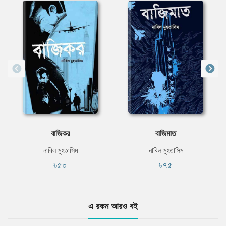
বাজিকর
বাজিমাত
নাবিল মুহতাসিম
নাবিল মুহতাসিম
৳৫০
৳৭৫
এ রকম আরও বই