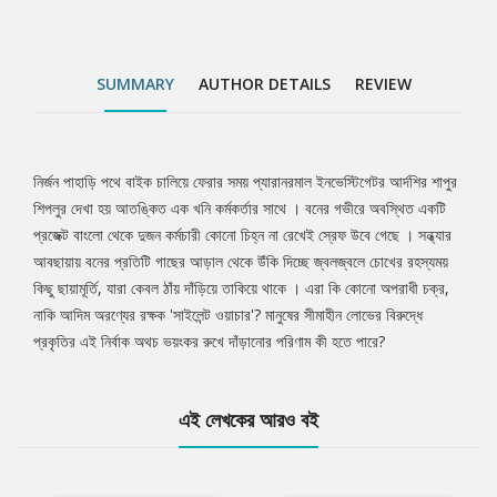
SUMMARY
AUTHOR DETAILS
REVIEW
নির্জন পাহাড়ি পথে বাইক চালিয়ে ফেরার সময় প্যারানরমাল ইনভেস্টিগেটর আর্দশির শাপুর
Tab
শিপলুর দেখা হয় আতঙ্কিত এক খনি কর্মকর্তার সাথে । বনের গভীরে অবস্থিত একটি
প্রজেক্ট বাংলো থেকে দুজন কর্মচারী কোনো চিহ্ন না রেখেই স্রেফ উবে গেছে । সন্ধ্যার
Article
আবছায়ায় বনের প্রতিটি গাছের আড়াল থেকে উঁকি দিচ্ছে জ্বলজ্বলে চোখের রহস্যময়
কিছু ছায়ামূর্তি, যারা কেবল ঠাঁয় দাঁড়িয়ে তাকিয়ে থাকে । এরা কি কোনো অপরাধী চক্র,
নাকি আদিম অরণ্যের রক্ষক 'সাইলেন্ট ওয়াচার'? মানুষের সীমাহীন লোভের বিরুদ্ধে
প্রকৃতির এই নির্বাক অথচ ভয়ংকর রুখে দাঁড়ানোর পরিণাম কী হতে পারে?
এই লেখকের আরও বই