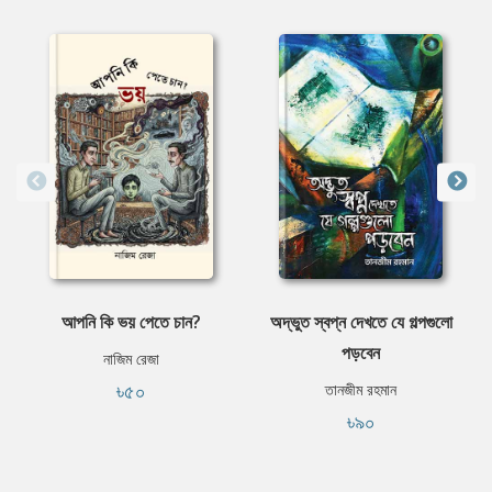
আপনি কি ভয় পেতে চান?
অদ্ভুত স্বপ্ন দেখতে যে গল্পগুলো
পড়বেন
নাজিম রেজা
৳৫০
তানজীম রহমান
৳৯০