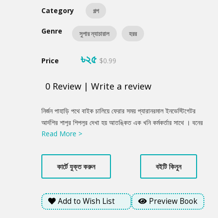
Category
গল্প
Genre
সুপার ন্যাচারাল
হরর
৳২৫
Price
$0.99
0
Review
|
Write a review
Product
নির্জন পাহাড়ি পথে বাইক চালিয়ে ফেরার সময় প্যারানরমাল ইনভেস্টিগেটর
Summery
আর্দশির শাপুর শিপলুর দেখা হয় আতঙ্কিত এক খনি কর্মকর্তার সাথে । বনের
Read More >
গভীরে অবস্থিত একটি প্রজেক্ট বাংলো থেকে দুজন কর্মচারী কোনো চিহ্ন না
রেখেই স্রেফ উবে গেছে । সন্ধ্যার আবছায়ায় বনের প্রতিটি গাছের আড়াল
থেকে উঁকি দিচ্ছে জ্বলজ্বলে চোখের রহস্যময় কিছু ছায়ামূর্তি, যারা কেবল ঠাঁয়
কার্টে যুক্ত করুন
বইটি কিনুন
দাঁড়িয়ে তাকিয়ে থাকে । এরা কি কোনো অপরাধী চক্র, নাকি আদিম অরণ্যের
রক্ষক 'সাইলেন্ট ওয়াচার'? মানুষের সীমাহীন লোভের বিরুদ্ধে প্রকৃতির এই নির্বাক
অথচ ভয়ংকর রুখে দাঁড়ানোর পরিণাম কী হতে পারে?
Add to Wish List
Preview Book