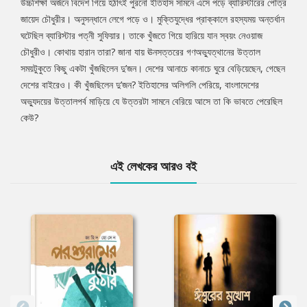
উচ্চশিক্ষা অর্জনে বিদেশ গিয়ে হঠাৎই পুরনো ইতিহাস সামনে এসে পড়ে ব্যারিস্টারের পৌত্র
জায়েদ চৌধুরীর। অনুসন্ধানে লেগে পড়ে ও। মুক্তিযুদ্ধের প্রাক্কালে রহস্যময় অন্তর্ধান
ঘটেছিল ব্যারিস্টার পত্নী সুফিয়ার। তাকে খুঁজতে গিয়ে হারিয়ে যান স্বয়ং নেওয়াজ
চৌধুরীও। কোথায় হারান তারা? জানা যায় ঊনসত্তরের গণঅভ্যুত্থানের উত্তাল
সময়টুকুতে কিছু একটা খুঁজছিলেন দু’জন। দেশের আনাচে কানাচে ঘুরে বেড়িয়েছেন, গেছেন
দেশের বাইরেও। কী খুঁজছিলেন দু’জন? ইতিহাসের অলিগলি পেরিয়ে, বাংলাদেশের
অভ্যুদয়ের উত্তালপর্ব মাড়িয়ে যে উত্তরটা সামনে বেরিয়ে আসে তা কি ভাবতে পেরেছিল
কেউ?
এই লেখকের আরও বই