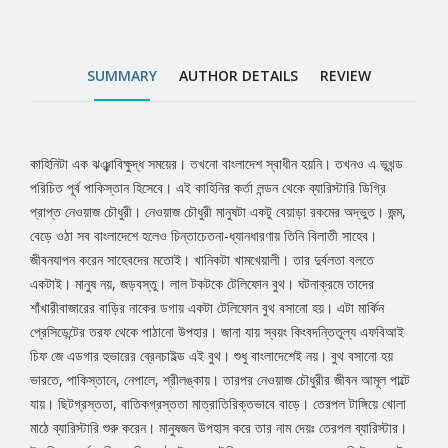
নেপালে, শ্রীলঙ্কায়। তারপর নেওয়াজ চৌধুরীর জীবন আমূল পাল্টে যায়।
ছিটগ্রস্ততা, বাতিকগ্রস্ততা মাত্রাতিরিক্তভাবে বাড়ে। তেরপল টাঙ্গিয়ে খোলা
মাঠে ব্যারিস্টারি শুরু করেন। মানুষজন উপহাস করে তার নাম দেয়ঃ তেরপল
SUMMARY
AUTHOR DETAILS
REVIEW
ব্যারিস্টার। উচ্চশিক্ষা অর্জনে বিদেশ গিয়ে হঠাৎই পুরনো ইতিহাস সামনে এসে
পড়ে ব্যারিস্টারের পৌত্র জায়েদ চৌধুরীর। অনুসন্ধানে লেগে পড়ে ও।
মুক্তিযুদ্ধের প্রাক্কালে রহস্যময় অন্তর্ধান ঘটেছিল ব্যারিস্টার পত্নী সুফিয়ার।
তাকে খুঁজতে গিয়ে হারিয়ে যান স্বয়ং নেওয়াজ চৌধুরীও। কোথায় হারান তারা?
কাহিনিটা এক ঝঞ্ঝাবিক্ষুদ্ধ সময়ের। তখনো বাংলাদেশ স্বাধীন হয়নি। তখনও এ ভূখন্ড
Tab
জানা যায় ঊনসত্তরের গণঅভ্যুত্থানের উত্তাল সময়টুকুতে কিছু একটা
পরিচিত পূর্ব পাকিস্তান হিসেবে। এই কাহিনির কর্তা লন্ডন থেকে ব্যারিস্টারি ডিগ্রি
খুঁজছিলেন দু’জন। দেশের আনাচে কানাচে ঘুরে বেড়িয়েছেন, গেছেন দেশের
প্রাপ্ত নেওয়াজ চৌধুরী। নেওয়াজ চৌধুরী মানুষটা একটু বেয়াড়া রকমের অদ্ভুত। জন্ম,
Article
বাইরেও। কী খুঁজছিলেন দু’জন? ইতিহাসের অলিগলি পেরিয়ে, বাংলাদেশের
বেড়ে ওঠা সব বাংলাদেশে হলেও চিন্তাচেতনা-ধ্যানধারণায় তিনি বিলাতী সাহেব।
অভ্যুদয়ের উত্তালপর্ব মাড়িয়ে যে উত্তরটা সামনে বেরিয়ে আসে তা কি ভাবতে
জীবনযাপন করেন সাহেবদের মতোই। খানিকটা খামখেয়ালী। তার দুর্বলতা বলতে
পেরেছিল কেউ?
একটাই। মানুষ নয়, জড়বস্তু। লাল টকটকে টেলিফোন বুথ। ঘটনাক্রমে তাদের
শাঁখারীবাজারের বাড়ির নাকের ডগায় একটা টেলিফোন বুথ বসানো হয়। এটা মার্কিন
প্রেসিডেন্টের তরফ থেকে পাঠানো উপহার। জানা যায় স্বয়ং কিংবদন্তিতুল্য এফবিআই
চিফ জে এডগার হুভারের ব্রেনচাইল্ড এই বুথ। শুধু বাংলাদেশেই নয়। বুথ বসানো হয়
ভারতে, পাকিস্তানে, নেপালে, শ্রীলঙ্কায়। তারপর নেওয়াজ চৌধুরীর জীবন আমূল পাল্টে
যায়। ছিটগ্রস্ততা, বাতিকগ্রস্ততা মাত্রাতিরিক্তভাবে বাড়ে। তেরপল টাঙ্গিয়ে খোলা
মাঠে ব্যারিস্টারি শুরু করেন। মানুষজন উপহাস করে তার নাম দেয়ঃ তেরপল ব্যারিস্টার।