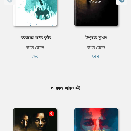
পরশুরামের কঠোর কুঠার
ঈশ্বরের মুখোশ
জাহিদ হোসেন
জাহিদ হোসেন
৳৯০
৳৫৫
এ রকম আরও বই