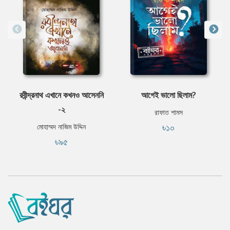
রবীন্দ্রনাথ এখানে কখনও আসেননি
আগেই ভালো ছিলাম?
-২
রাফাত শামস
৳১০
মোহাম্মদ নাজিম উদ্দিন
৳৯৫