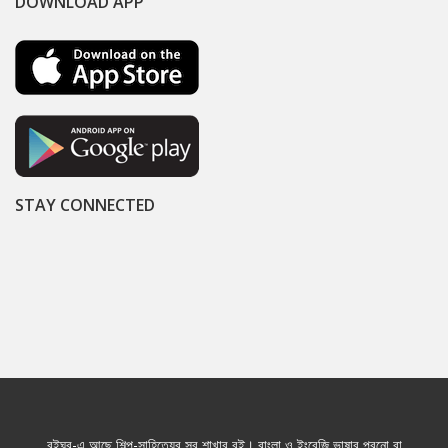
DOWNLOAD APP
STAY CONNECTED
বইঘর-এ আছে শিল্প-সাহিত্যের সব শাখার বই। বাংলা ও ইংরেজি ভাষার পুরনো বা