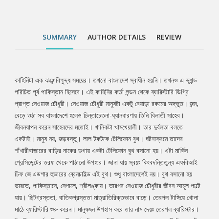
নেপালে, শ্রীলঙ্কায়। তারপর নেওয়াজ চৌধুরীর জীবন আমূল পাল্টে যায়।
ছিটগ্রস্ততা, বাতিকগ্রস্ততা মাত্রাতিরিক্তভাবে বাড়ে। তেরপল টাঙ্গিয়ে খোলা
মাঠে ব্যারিস্টারি শুরু করেন। মানুষজন উপহাস করে তার নাম দেয়ঃ তেরপল
SUMMARY
AUTHOR DETAILS
REVIEW
ব্যারিস্টার। উচ্চশিক্ষা অর্জনে বিদেশ গিয়ে হঠাৎই পুরনো ইতিহাস সামনে এসে
পড়ে ব্যারিস্টারের পৌত্র জায়েদ চৌধুরীর। অনুসন্ধানে লেগে পড়ে ও।
মুক্তিযুদ্ধের প্রাক্কালে রহস্যময় অন্তর্ধান ঘটেছিল ব্যারিস্টার পত্নী সুফিয়ার।
তাকে খুঁজতে গিয়ে হারিয়ে যান স্বয়ং নেওয়াজ চৌধুরীও। কোথায় হারান তারা?
কাহিনিটা এক ঝঞ্ঝাবিক্ষুদ্ধ সময়ের। তখনো বাংলাদেশ স্বাধীন হয়নি। তখনও এ ভূখন্ড
Tab
জানা যায় ঊনসত্তরের গণঅভ্যুত্থানের উত্তাল সময়টুকুতে কিছু একটা
পরিচিত পূর্ব পাকিস্তান হিসেবে। এই কাহিনির কর্তা লন্ডন থেকে ব্যারিস্টারি ডিগ্রি
খুঁজছিলেন দু’জন। দেশের আনাচে কানাচে ঘুরে বেড়িয়েছেন, গেছেন দেশের
প্রাপ্ত নেওয়াজ চৌধুরী। নেওয়াজ চৌধুরী মানুষটা একটু বেয়াড়া রকমের অদ্ভুত। জন্ম,
Article
বাইরেও। কী খুঁজছিলেন দু’জন? ইতিহাসের অলিগলি পেরিয়ে, বাংলাদেশের
বেড়ে ওঠা সব বাংলাদেশে হলেও চিন্তাচেতনা-ধ্যানধারণায় তিনি বিলাতী সাহেব।
অভ্যুদয়ের উত্তালপর্ব মাড়িয়ে যে উত্তরটা সামনে বেরিয়ে আসে তা কি ভাবতে
জীবনযাপন করেন সাহেবদের মতোই। খানিকটা খামখেয়ালী। তার দুর্বলতা বলতে
পেরেছিল কেউ?
একটাই। মানুষ নয়, জড়বস্তু। লাল টকটকে টেলিফোন বুথ। ঘটনাক্রমে তাদের
শাঁখারীবাজারের বাড়ির নাকের ডগায় একটা টেলিফোন বুথ বসানো হয়। এটা মার্কিন
প্রেসিডেন্টের তরফ থেকে পাঠানো উপহার। জানা যায় স্বয়ং কিংবদন্তিতুল্য এফবিআই
চিফ জে এডগার হুভারের ব্রেনচাইল্ড এই বুথ। শুধু বাংলাদেশেই নয়। বুথ বসানো হয়
ভারতে, পাকিস্তানে, নেপালে, শ্রীলঙ্কায়। তারপর নেওয়াজ চৌধুরীর জীবন আমূল পাল্টে
যায়। ছিটগ্রস্ততা, বাতিকগ্রস্ততা মাত্রাতিরিক্তভাবে বাড়ে। তেরপল টাঙ্গিয়ে খোলা
মাঠে ব্যারিস্টারি শুরু করেন। মানুষজন উপহাস করে তার নাম দেয়ঃ তেরপল ব্যারিস্টার।