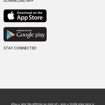
DOWNLOAD APP
STAY CONNECTED
বইঘর-এ আছে শিল্প-সাহিত্যের সব শাখার বই। বাংলা ও ইংরেজি ভাষার পুরনো বা