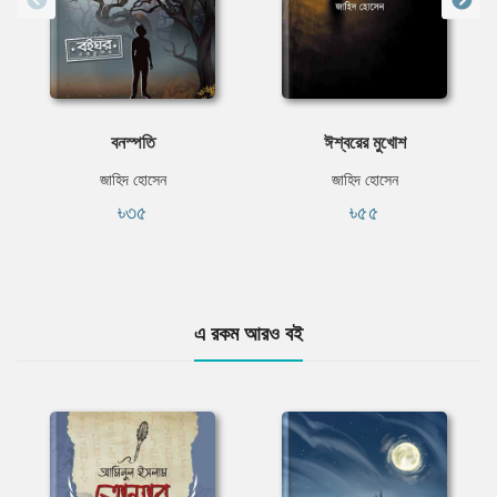
বনস্পতি
ঈশ্বরের মুখোশ
জাহিদ হোসেন
জাহিদ হোসেন
৳৩৫
৳৫৫
এ রকম আরও বই