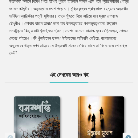
উচ্চশিক্ষা অর্জনে বিদেশ গিয়ে হঠাৎই পুরনো ইতিহাস সামনে এসে পড়ে ব্যারিস্টারের পৌত্র
জায়েদ চৌধুরীর। অনুসন্ধানে লেগে পড়ে ও। মুক্তিযুদ্ধের প্রাক্কালে রহস্যময় অন্তর্ধান
ঘটেছিল ব্যারিস্টার পত্নী সুফিয়ার। তাকে খুঁজতে গিয়ে হারিয়ে যান স্বয়ং নেওয়াজ
চৌধুরীও। কোথায় হারান তারা? জানা যায় ঊনসত্তরের গণঅভ্যুত্থানের উত্তাল
সময়টুকুতে কিছু একটা খুঁজছিলেন দু’জন। দেশের আনাচে কানাচে ঘুরে বেড়িয়েছেন, গেছেন
দেশের বাইরেও। কী খুঁজছিলেন দু’জন? ইতিহাসের অলিগলি পেরিয়ে, বাংলাদেশের
অভ্যুদয়ের উত্তালপর্ব মাড়িয়ে যে উত্তরটা সামনে বেরিয়ে আসে তা কি ভাবতে পেরেছিল
কেউ?
এই লেখকের আরও বই