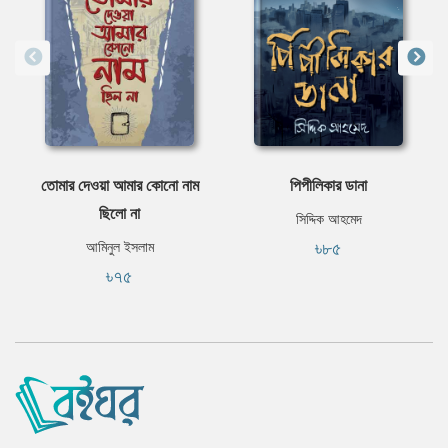
তোমার দেওয়া আমার কোনো নাম
পিপীলিকার ডানা
ছিলো না
সিদ্দিক আহমেদ
৳৮৫
আমিনুল ইসলাম
৳৭৫