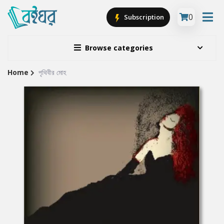
0
Subscription
Browse categories
Home
পৃথিবীর মোহ
Site
Breadcrumb