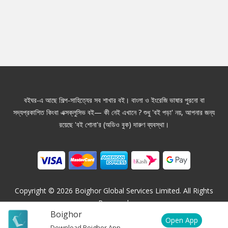
বইঘর-এ আছে শিল্প-সাহিত্যের সব শাখার বই। বাংলা ও ইংরেজি ভাষার পুরনো বা
সদ্যপ্রকাশিত কিংবা এক্সক্লুসিভ বই— কী নেই এখানে ? শুধু 'বই পড়া' নয়, আপনার জন্য
রয়েছে 'বই শোনা'র (অডিও বুক) দারুণ ব্যবস্থা।
Copyright ©
2026
Boighor Global Services Limited. All Rights
Reserved.
Boighor
Open App
Download Boighor App