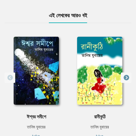
এই লেখকের আরও বই
ঈশ্বর সমীপে
রানীকুঠি
তানিম যুবায়ের
তানিম যুবায়ের
৳৩০
৳৬০