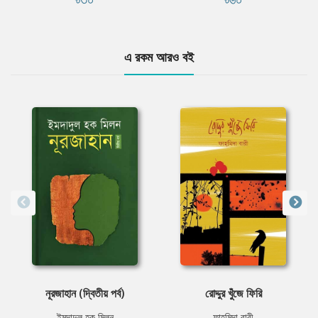
এ রকম আরও বই
নূরজাহান (দ্বিতীয় পর্ব)
রোদ্দুর খুঁজে ফিরি
ইমদাদুল হক মিলন
ফাহ্‌মিদা বারী