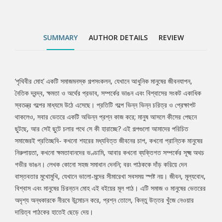
মূল্যবোধ, বিশ্বাস এবং মানুষের চিরন্তন মোহ এই বইয়ের মূল পাঠ। এটি সমাজ
ও মানুষের ভেতরের অদৃশ্য অন্ধকারকে নীরবে উন্মোচন করে, প্রশ্ন তোলে,
কিন্তু উত্তর খুঁজে নেওয়ার দায়িত্ব পাঠকের হাতেই ছেড়ে দেয়।
SUMMARY
AUTHOR DETAILS
REVIEW
‘পৃথিবীর মোহ’ একটি সমাজমনস্ক গল্পসংকলন, যেখানে আধুনিক মানুষের জীবনযাপন,
Tab
নৈতিক দ্বন্দ্ব, ক্ষমতা ও অর্থের প্রভাব, সম্পর্কের ভাঙন এবং বিশ্বাসের সংকট একাধিক
স্বতন্ত্র গল্পের মাধ্যমে উঠে এসেছে। প্রতিটি গল্পে ভিন্ন ভিন্ন চরিত্র ও প্রেক্ষাপট
Article
থাকলেও, সবার ভেতরে একটি অভিন্ন প্রশ্ন কাজ করে; মানুষ আসলে কীসের পেছনে
ছুটছে, আর সেই ছুটে চলার পথে সে কী হারাচ্ছে? এই গল্পগুলো আমাদের পরিচিত
সমাজেরই প্রতিচ্ছবি- কখনো শহরের মধ্যবিত্ত জীবনের চাপ, কখনো প্রান্তিক মানুষের
নিরুপায়তা, কখনো ক্ষমতাবানদের ভণ্ডামি, আবার কখনো ব্যক্তিগত সম্পর্কের সূক্ষ্ম অথচ
গভীর ভাঙন। লেখক কোনো সহজ সমাধান দেননি; বরং পাঠককে দাঁড় করিয়ে দেন
বাস্তবতার মুখোমুখি, যেখানে ভালো-মন্দের সীমারেখা সবসময় স্পষ্ট নয়। জীবন, মূল্যবোধ,
বিশ্বাস এবং মানুষের চিরন্তন মোহ এই বইয়ের মূল পাঠ। এটি সমাজ ও মানুষের ভেতরের
অদৃশ্য অন্ধকারকে নীরবে উন্মোচন করে, প্রশ্ন তোলে, কিন্তু উত্তর খুঁজে নেওয়ার
দায়িত্ব পাঠকের হাতেই ছেড়ে দেয়।