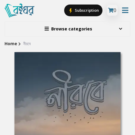
0
Subscription
Browse categories
Home
নীরবে
Site
Breadcrumb