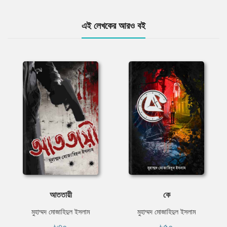
এই লেখকের আরও বই
আততায়ী
কে
মুহাম্মদ মোজাহিদুল ইসলাম
মুহাম্মদ মোজাহিদুল ইসলাম
৳৩০
৳৫০