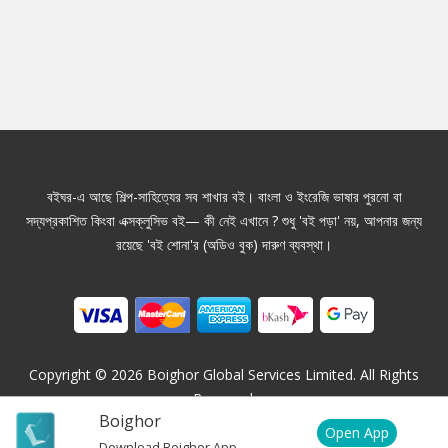
বইঘর-এ আছে শিল্প-সাহিত্যের সব শাখার বই। বাংলা ও ইংরেজি ভাষার পুরনো বা
সদ্যপ্রকাশিত কিংবা এক্সক্লুসিভ বই— কী নেই এখানে ? শুধু 'বই পড়া' নয়, আপনার জন্য
রয়েছে 'বই শোনা'র (অডিও বুক) দারুণ ব্যবস্থা।
Copyright ©
2026
Boighor Global Services Limited. All Rights
Reserved.
Boighor
Open App
Download Boighor App