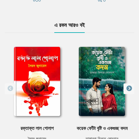
এ রকম আরও বই
রক্তাক্ত লাল গোলাপ
কয়েক ফোঁটা বৃষ্টি ও একগুচ্ছ কদম
সৈয়দ জুনায়েদ
তামান্না বিনতে সোবহান