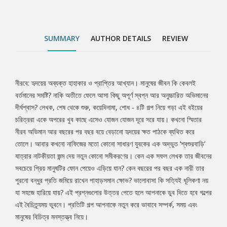
নয় যা সহজে হারিয়ে যায়? এই প্রশ্নগুলোর উত্তর পেতে হলে আপনাকে ডুব
দিতে হবে গল্পের এই বৈচিত্র্যময় ভুবনে। প্রতিটি গল্প আপনাকে নতুন করে
ভাবাবে সম্পর্ক, সময় এবং মানুষের বিচিত্র মনস্তত্ত্ব নিয়ে।
SUMMARY
AUTHOR DETAILS
REVIEW
নীরবে: হৃদয়ের অব্যক্ত হাহাকার ও প্রাপ্তির আখ্যান। মানুষের জীবন কি কেবলই
Tab
বর্তমানের সমষ্টি? নাকি অতীতে ফেলে আসা কিছু অপূর্ণ স্বপ্ন আর অনুচ্চারিত অভিমানের
দীর্ঘশ্বাস? লেখক, শেষ থেকে শুরু, কয়েদিনামা, শোধ - ৪টি গল্প নিয়ে গড়া এই বইয়ের
Article
চরিত্ররা একে অপরের খুব কাছে এসেও যোজন যোজন দূরে সরে যায়। কখনো স্মিতার
নীরব অভিমান আর বছরের পর বছর বয়ে বেড়ানো হৃদয়ের ক্ষত পাঠকে ব্যথিত করে
তোলে। আবার কখনো নাফিজের মতো কোনো সাধারণ যুবকের এক অদ্ভুত ‘শ্বশুরবাড়ি’
যাত্রার নাটকীয়তা জন্ম দেয় নতুন কোনো সমীকরণের। কেন এক সফল লেখক তার জীবনের
সবচেয়ে প্রিয় মানুষটির ফোন পেয়েও এড়িয়ে যান? কেন বছরের পর বছর এক নারী তার
পুরনো বন্ধুর প্রতি জমিয়ে রাখেন পাহাড়সমান ক্ষোভ? ভালোবাসা কি সত্যিই ধূলিকণা নয়
যা সহজে হারিয়ে যায়? এই প্রশ্নগুলোর উত্তর পেতে হলে আপনাকে ডুব দিতে হবে গল্পের
এই বৈচিত্র্যময় ভুবনে। প্রতিটি গল্প আপনাকে নতুন করে ভাবাবে সম্পর্ক, সময় এবং
মানুষের বিচিত্র মনস্তত্ত্ব নিয়ে।