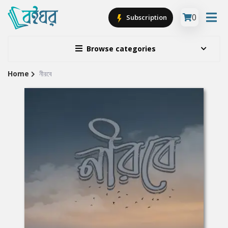
0
Subscription
Browse categories
Home
নীরবে
Site
Breadcrumb