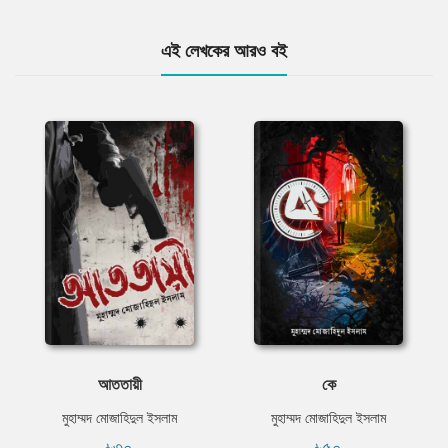
এই লেখকের আরও বই
আততায়ী
কে
মুহাম্মদ মোজাহিদুল ইসলাম
মুহাম্মদ মোজাহিদুল ইসলাম
৳৩০
৳৫০