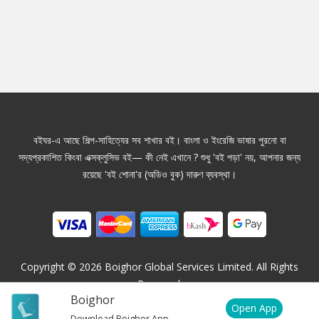
বইঘর-এ আছে শিল্প-সাহিত্যের সব শাখার বই। বাংলা ও ইংরেজি ভাষার পুরনো বা
সদ্যপ্রকাশিত কিংবা এক্সক্লুসিভ বই— কী নেই এখানে ? শুধু 'বই পড়া' নয়, আপনার জন্য
রয়েছে 'বই শোনা'র (অডিও বুক) দারুণ ব্যবস্থা।
Copyright ©
2026
Boighor Global Services Limited. All Rights
Reserved.
Boighor
Open App
Download Boighor App