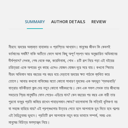
নয় যা সহজে হারিয়ে যায়? এই প্রশ্নগুলোর উত্তর পেতে হলে আপনাকে ডুব
দিতে হবে গল্পের এই বৈচিত্র্যময় ভুবনে। প্রতিটি গল্প আপনাকে নতুন করে
ভাবাবে সম্পর্ক, সময় এবং মানুষের বিচিত্র মনস্তত্ত্ব নিয়ে।
SUMMARY
AUTHOR DETAILS
REVIEW
নীরবে: হৃদয়ের অব্যক্ত হাহাকার ও প্রাপ্তির আখ্যান। মানুষের জীবন কি কেবলই
Tab
বর্তমানের সমষ্টি? নাকি অতীতে ফেলে আসা কিছু অপূর্ণ স্বপ্ন আর অনুচ্চারিত অভিমানের
দীর্ঘশ্বাস? লেখক, শেষ থেকে শুরু, কয়েদিনামা, শোধ - ৪টি গল্প নিয়ে গড়া এই বইয়ের
Article
চরিত্ররা একে অপরের খুব কাছে এসেও যোজন যোজন দূরে সরে যায়। কখনো স্মিতার
নীরব অভিমান আর বছরের পর বছর বয়ে বেড়ানো হৃদয়ের ক্ষত পাঠকে ব্যথিত করে
তোলে। আবার কখনো নাফিজের মতো কোনো সাধারণ যুবকের এক অদ্ভুত ‘শ্বশুরবাড়ি’
যাত্রার নাটকীয়তা জন্ম দেয় নতুন কোনো সমীকরণের। কেন এক সফল লেখক তার জীবনের
সবচেয়ে প্রিয় মানুষটির ফোন পেয়েও এড়িয়ে যান? কেন বছরের পর বছর এক নারী তার
পুরনো বন্ধুর প্রতি জমিয়ে রাখেন পাহাড়সমান ক্ষোভ? ভালোবাসা কি সত্যিই ধূলিকণা নয়
যা সহজে হারিয়ে যায়? এই প্রশ্নগুলোর উত্তর পেতে হলে আপনাকে ডুব দিতে হবে গল্পের
এই বৈচিত্র্যময় ভুবনে। প্রতিটি গল্প আপনাকে নতুন করে ভাবাবে সম্পর্ক, সময় এবং
মানুষের বিচিত্র মনস্তত্ত্ব নিয়ে।