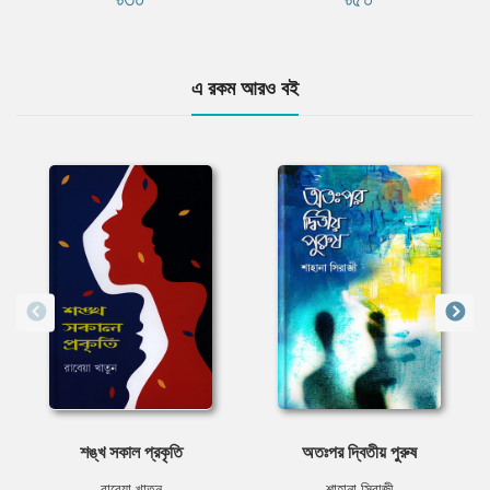
এ রকম আরও বই
শঙ্খ সকাল প্রকৃতি
অতঃপর দ্বিতীয় পুরুষ
রাবেয়া খাতুন
শাহানা সিরাজী