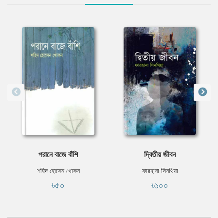
পরানে বাজে বাঁশি
দ্বিতীয় জীবন
শহিদ হোসেন খোকন
ফারহানা সিনথিয়া
৳৫০
৳১০০