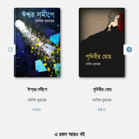
ঈশ্বর সমীপে
পৃথিবীর মোহ
তানিম যুবায়ের
তানিম যুবায়ের
৳৩০
৳৫০
এ রকম আরও বই