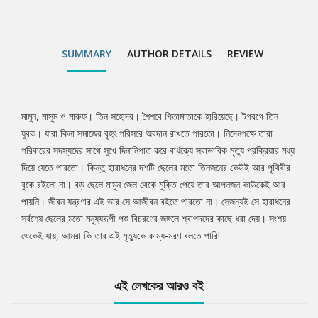
SUMMARY
AUTHOR DETAILS
REVIEW
মামুন, মাসুম ও মারুফ। তিন সহোদর। শৈশবে পিতামাতাকে হারিয়েছে। টগবগে তিন
Tab
যুবক। যারা কিনা সমাজের বৃহৎ পরিসরে অবদান রাখতে পারতো। নিদেনপক্ষে তারা
পরিবারের সদস্যদের সাথে সুখে দিনানিপাত করে বার্ধক্যে স্বাভাবিক মৃত্যু প্রক্রিয়ার মধ্য
Article
দিয়ে যেতে পারতো। কিন্তু হারাধনের দশটি ছেলের মতো তিনজনের কেউই আর পৃথিবীর
বুকে রইলো না। বড় ছেলে মামুন জেল থেকে মুক্তি পেয়ে তার আপনজন কাউকেই আর
পায়নি। জীবন যন্ত্রণার এই ভার সে আজীবন বইতে পারতো না। সেজন্যই সে হারাধনের
সর্বশেষ ছেলের মতো মনুষ্যরূপী পশু বিচরণের জঙ্গলে শ্বাপদদের কাছে ধরা দেয়। সংশয়
থেকেই যায়, আমরা কি তার এই মৃত্যুকে কাম্য-মরণ বলতে পারি!
এই লেখকের আরও বই