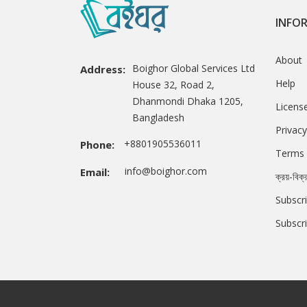
INFO
About
Boighor Global Services Ltd
Address:
Help
House 32, Road 2,
Dhanmondi Dhaka 1205,
Licens
Bangladesh
Privacy
+8801905536011
Phone:
Terms 
info@boighor.com
Email:
ক্রয়-বিক্
Subscri
Subscr