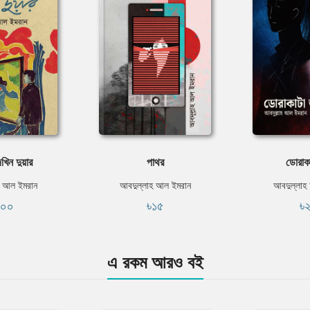
খিন দুয়ার
পাথর
ডোরাক
হ আল ইমরান
আবদুল্লাহ আল ইমরান
আবদুল্লাহ
২০০
৳১৫
৳
এ রকম আরও বই