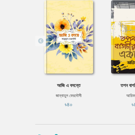
আজি এ বসন্তে
তপন বাগ
জান্নাতুল ফেরদৌসী
আরিফ 
৳৪০
৳