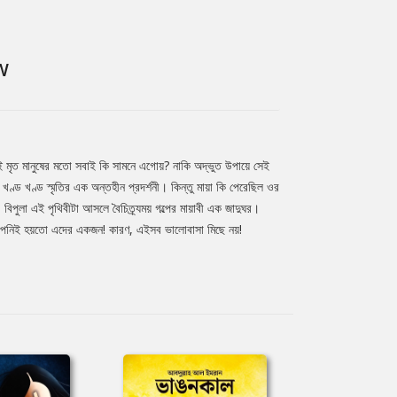
W
ই মৃত মানুষের মতো সবাই কি সামনে এগোয়? নাকি অদ্ভুত উপায়ে সেই
্ড খণ্ড স্মৃতির এক অন্তহীন প্রদর্শনী। কিন্তু মায়া কি পেরেছিল ওর
পুলা এই পৃথিবীটা আসলে বৈচিত্র্যময় গল্পের মায়াবী এক জাদুঘর।
বা আপনিই হয়তো এদের একজন! কারণ, এইসব ভালোবাসা মিছে নয়!