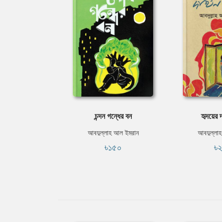
চন্দন গন্ধের বন
হৃদয়ের দ
আবদুল্লাহ আল ইমরান
আবদুল্লা
৳১৫০
৳