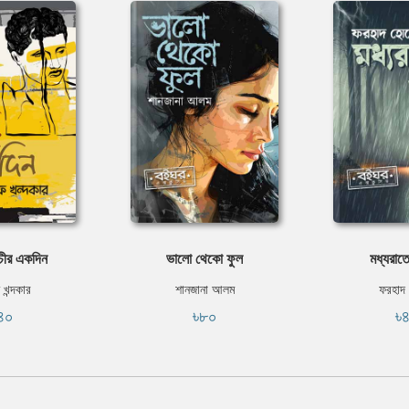
চীর একদিন
ভালো থেকো ফুল
মধ্যরাতে
খন্দকার
শানজানা আলম
ফরহাদ
৪০
৳৮০
৳