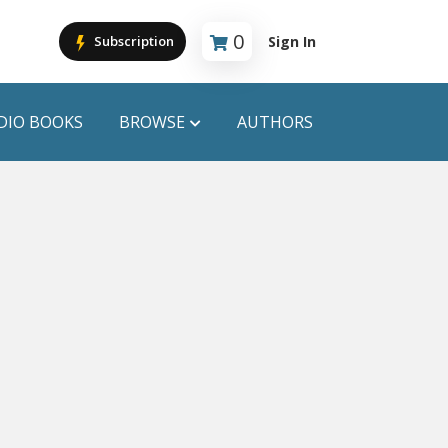
0
Sign In
Subscription
Cart is empty
DIO BOOKS
BROWSE
AUTHORS
PUBLICATIONS
ANYAPROKASH
Anyadhara
ors
Aajob Prokash
Bibliophile
Afsar Brothers