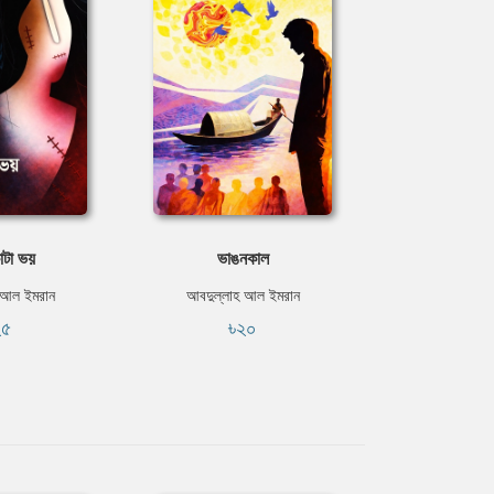
াটা ভয়
ভাঙনকাল
 আল ইমরান
আবদুল্লাহ আল ইমরান
২৫
৳২০