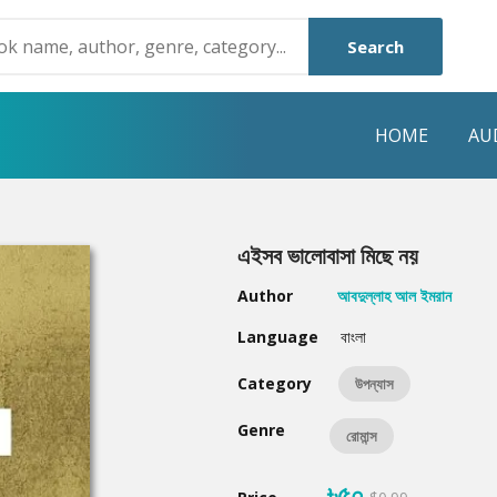
Search
HOME
AU
NRE
POPULAR AUTHORS
HIGHLIGHTS
এইসব ভালোবাসা মিছে নয়
Humayun Ahmed
Hot & New
Author
আবদুল্লাহ আল ইমরান
Mouri Morium
Featured Event
Language
বাংলা
Mohammad Nazim Uddin
Featured Auth
Category
উপন্যাস
Shanjana Alam
Best Seller
Genre
রোমান্স
Anisul Hoque
Editors Choice
৳৫০