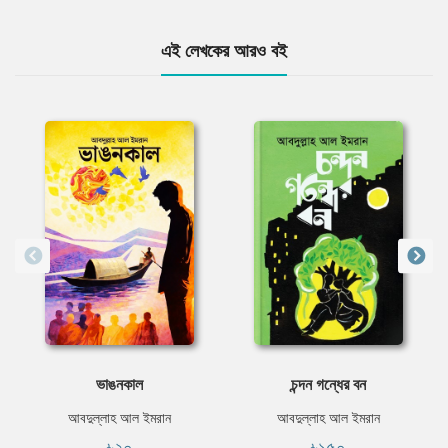
এই লেখকের আরও বই
ভাঙনকাল
চন্দন গন্ধের বন
আবদুল্লাহ আল ইমরান
আবদুল্লাহ আল ইমরান
৳২০
৳১৫০