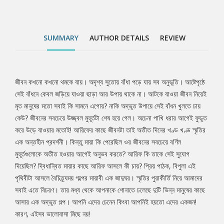
এতে বিচরণ। তার মধ্য থেকে আপনাকে শোনাতে চলেছে দুটি ভিন্ন মানুষের
কাছে আসার এক অদ্ভুত গল্প। আপনি এদের চেনেন কিংবা আপনিই হয়তো
এদের একজন! কারণ, এইসব ভালোবাসা মিছে নয়!
SUMMARY
AUTHOR DETAILS
REVIEW
জীবন কখনো কখনো থমকে যায়। অদৃশ্য সুতোয় বাঁধা পড়ে যায় সব অনুভূতি। আষ্টেপৃষ্ঠে
Tab
সেই বাঁধনে কেবল জড়িয়ে যাওয়া ছাড়া আর উপায় থাকে না। আটকে যাওয়া জীবন নিয়েই
মৃত মানুষের মতো সবাই কি সামনে এগোয়? নাকি অদ্ভুত উপায়ে সেই বাঁধন খুলতে চায়
Article
কেউ? জীবনের সবচেয়ে উজ্জ্বল মুহূর্তটা শেষ হয়ে গেল। অচেনা পাখি ধরার আগেই ফুডুত
করে উড়ে যাওয়ার মতোই! আরিফের কাছে জীবনটা তাই অতীত দিনের খণ্ড খণ্ড স্মৃতির
এক অন্তহীন প্রদর্শনী। কিন্তু মায়া কি পেরেছিল ওর জীবনের সবচেয়ে বর্ণিল
মুহূর্তগুলোকে অতীত হওয়ার আগেই অনুভব করতে? আরিফ কি তাকে সেই সুযোগ
দিয়েছিল? দ্বিধান্বিত মায়ার কাছে আরিফ আসলে কী চায়? প্রিয় পাঠক, বিপুলা এই
পৃথিবীটা আসলে বৈচিত্র্যময় গল্পের মায়াবী এক জাদুঘর। স্মৃতির পুরাকীর্তি নিয়ে আমাদের
সবাই এতে বিচরণ। তার মধ্য থেকে আপনাকে শোনাতে চলেছে দুটি ভিন্ন মানুষের কাছে
আসার এক অদ্ভুত গল্প। আপনি এদের চেনেন কিংবা আপনিই হয়তো এদের একজন!
কারণ, এইসব ভালোবাসা মিছে নয়!