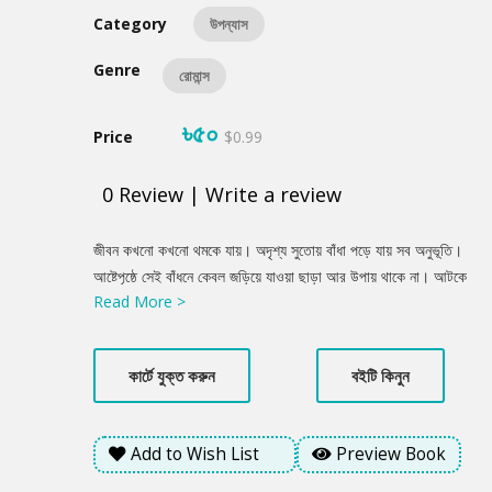
Category
উপন্যাস
Genre
রোমান্স
৳৫০
Price
$0.99
0
Review
|
Write a review
Product
জীবন কখনো কখনো থমকে যায়। অদৃশ্য সুতোয় বাঁধা পড়ে যায় সব অনুভূতি।
Summery
আষ্টেপৃষ্ঠে সেই বাঁধনে কেবল জড়িয়ে যাওয়া ছাড়া আর উপায় থাকে না। আটকে
Read More >
যাওয়া জীবন নিয়েই মৃত মানুষের মতো সবাই কি সামনে এগোয়? নাকি অদ্ভুত
উপায়ে সেই বাঁধন খুলতে চায় কেউ? জীবনের সবচেয়ে উজ্জ্বল মুহূর্তটা শেষ হয়ে
গেল। অচেনা পাখি ধরার আগেই ফুডুত করে উড়ে যাওয়ার মতোই! আরিফের
কার্টে যুক্ত করুন
বইটি কিনুন
কাছে জীবনটা তাই অতীত দিনের খণ্ড খণ্ড স্মৃতির এক অন্তহীন প্রদর্শনী।
কিন্তু মায়া কি পেরেছিল ওর জীবনের সবচেয়ে বর্ণিল মুহূর্তগুলোকে অতীত হওয়ার
আগেই অনুভব করতে? আরিফ কি তাকে সেই সুযোগ দিয়েছিল? দ্বিধান্বিত
Add to Wish List
Preview Book
মায়ার কাছে আরিফ আসলে কী চায়? প্রিয় পাঠক, বিপুলা এই পৃথিবীটা আসলে
বৈচিত্র্যময় গল্পের মায়াবী এক জাদুঘর। স্মৃতির পুরাকীর্তি নিয়ে আমাদের সবাই