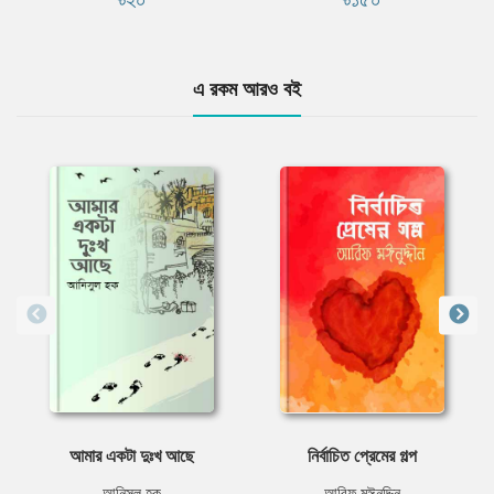
এ রকম আরও বই
আমার একটা দুঃখ আছে
নির্বাচিত প্রেমের গল্প
আনিসুল হক
আরিফ মঈনুদ্দিন