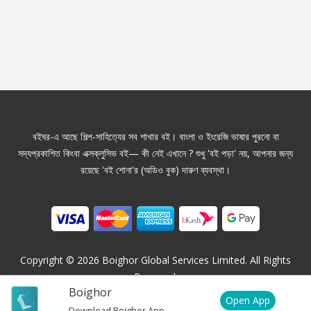
বইঘর-এ আছে শিল্প-সাহিত্যের সব শাখার বই। বাংলা ও ইংরেজি ভাষার পুরনো বা
সদ্যপ্রকাশিত কিংবা এক্সক্লুসিভ বই— কী নেই এখানে ? শুধু 'বই পড়া' নয়, আপনার জন্য
রয়েছে 'বই শোনা'র (অডিও বুক) দারুণ ব্যবস্থা।
Copyright ©
2026
Boighor Global Services Limited. All Rights
Reserved.
Boighor
Open App
Download Boighor App