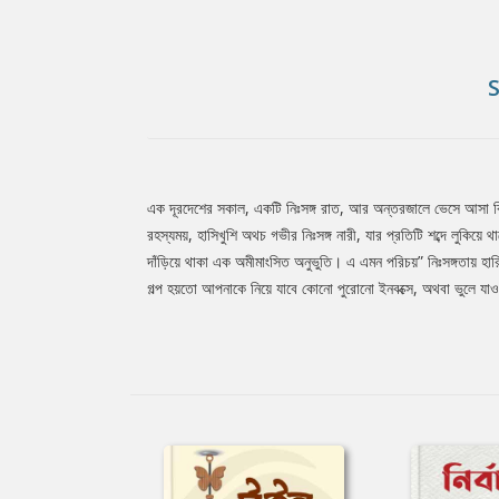
এক দূরদেশের সকাল, একটি নিঃসঙ্গ রাত, আর অন্তরজালে ভেসে আসা কিছু
Tab
রহস্যময়, হাসিখুশি অথচ গভীর নিঃসঙ্গ নারী, যার প্রতিটি শব্দে লুকিয়ে
দাঁড়িয়ে থাকা এক অমীমাংসিত অনুভুতি। এ এমন পরিচয়” নিঃসঙ্গতায় হারি
গল্প হয়তো আপনাকে নিয়ে যাবে কোনো পুরোনো ইনবক্সে, অথবা ভুলে যাও
Article