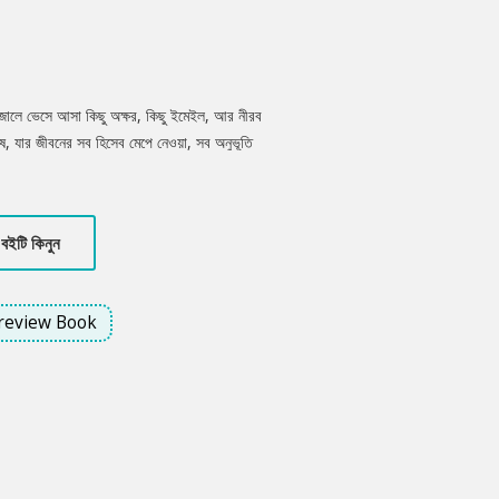
জালে ভেসে আসা কিছু অক্ষর, কিছু ইমেইল, আর নীরব
নুষ, যার জীবনের সব হিসেব মেপে নেওয়া, সব অনুভূতি
 নিঃসঙ্গ নারী, যার প্রতিটি শব্দে লুকিয়ে থাকে আলো-
যোগাযোগ, শব্দে শব্দে জন্ম নেয় এক অদ্ভুত মায়া।
েখায় দাঁড়িয়ে থাকা এক অমীমাংসিত অনুভুতি। এ এমন
বইটি কিনুন
 বেদনার গল্প, আর অমীমাংসিত সম্পর্কের গল্প। কিছু
বু থেকে যায় মনের গোপন গহীন ঘরে। এ গল্প হয়তো
লে যাওয়া কোনো চিঠির ভাঁজে!
review Book