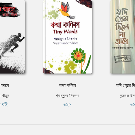
র আগে
কথা কণিকা
যদি প্রেম দি
া খাতুন
শ্যামসুন্দর সিকদার
নুজহাত ইস
ি বই
৳২৫
৳