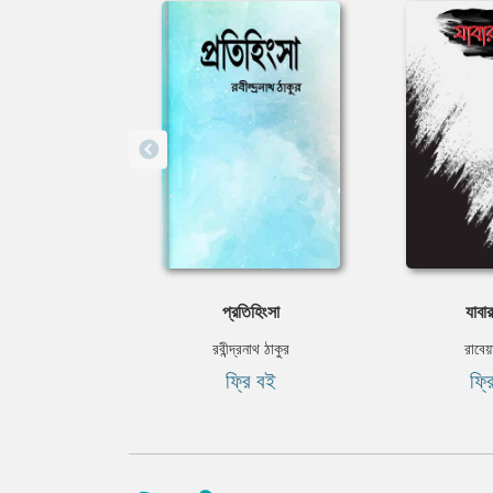
প্রতিহিংসা
যাবা
রবীন্দ্রনাথ ঠাকুর
রাবেয়
ফ্রি বই
ফ্র