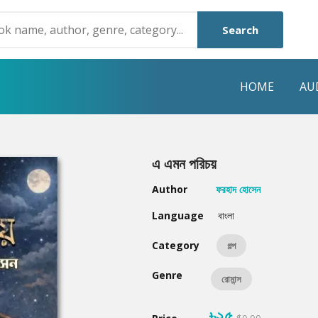
Search
HOME
AU
NRE
POPULAR AUTHORS
HIGHLIGHTS
এ এমন পরিচয়
Humayun Ahmed
Hot & New
Author
ফরহাদ হোসেন
Mouri Morium
Featured Event
Language
বাংলা
Mohammad Nazim Uddin
Featured Auth
Category
গল্প
Shanjana Alam
Best Seller
Genre
রোমান্স
Anisul Hoque
Editors Choice
৳২৫