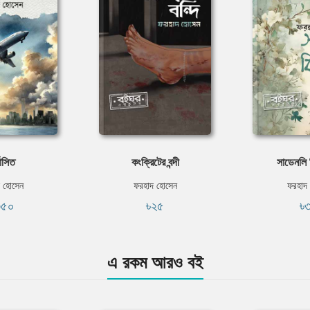
বাসিত
কংক্রিটের বন্দী
সাডেনলি 
 হোসেন
ফরহাদ হোসেন
ফরহাদ
৩৫০
৳২৫
৳
এ রকম আরও বই