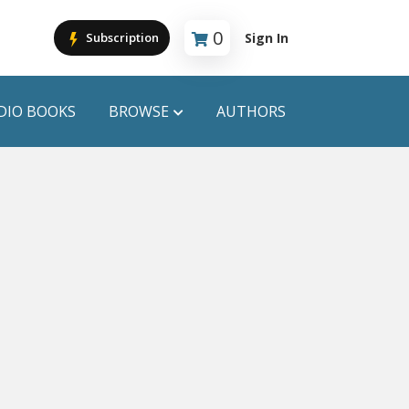
0
Sign In
Subscription
Cart is empty
DIO BOOKS
BROWSE
AUTHORS
PUBLICATIONS
ANYAPROKASH
Anyadhara
ors
Aajob Prokash
Bibliophile
Afsar Brothers