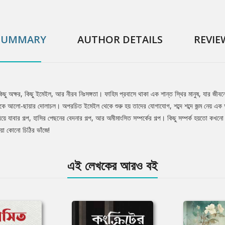
SUMMARY
AUTHOR DETAILS
REVIE
 অক্ষর, কিছু ইমেইল, আর নীরব নিঃসঙ্গতা। ফাহিম প্রবাসে থাকা এক শান্ত স্থির মানুষ, যার জীবন
 থাকে আলো-ছায়ার দোলাচল। অপরচিত ইমেইল থেকে শুরু হয় তাদের যোগাযোগ, শব্দে শব্দে জন্ম নেয় এক অদ্
য়ে যাবার গল্প, হাসির পেছনের বেদনার গল্প, আর অমীমাংসিত সম্পর্কের গল্প। কিছু সম্পর্ক হয়তো কখ
য়া কোনো চিঠির ভাঁজে!
এই লেখকের আরও বই