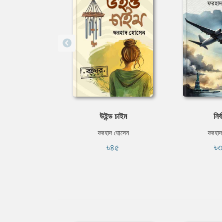
উইন্ড চাইম
নির্
ফরহাদ হোসেন
ফরহাদ
৳৪৫
৳