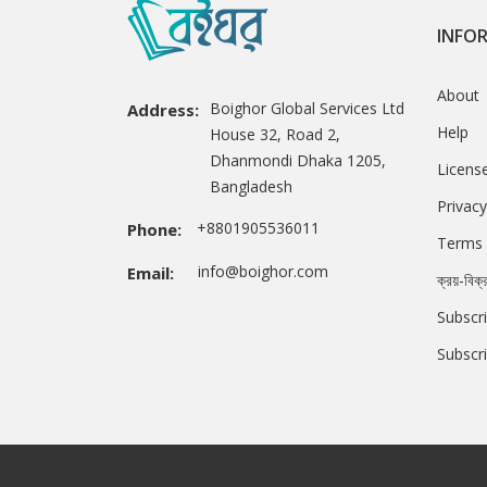
INFO
About
Boighor Global Services Ltd
Address:
Help
House 32, Road 2,
Dhanmondi Dhaka 1205,
Licens
Bangladesh
Privacy
+8801905536011
Phone:
Terms 
info@boighor.com
Email:
ক্রয়-বিক্
Subscri
Subscr