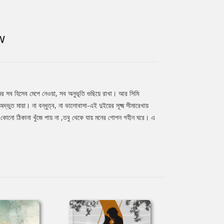
W
ের সব হিসেব মেপে নেওয়া, সব অনুভূতি গুছিয়ে রাখা। আর সিমি
ভুত মায়া। না বন্ধুত্ব, না ভালোবাসা-এই দুইয়ের সূক্ষ্ম সীমারেখায়
নো কোনো ঠিকানা খুঁজে পায় না ,তবু থেকে যায় মনের গোপন গহীন ঘরে। এ