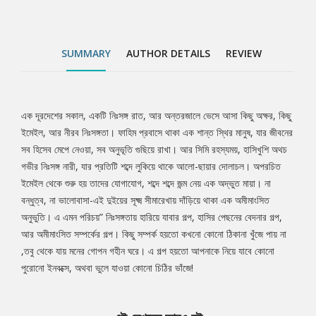
কোনো পুরোনো ইনবক্সে, অথবা ভুলে যাওয়া কোনো চিঠির ভাঁজে!
SUMMARY
AUTHOR DETAILS
REVIEW
এক দূরদেশের সকাল, একটি নিঃসঙ্গ রাত, আর অন্তরজালে ভেসে আসা কিছু অক্ষর, কিছু
Tab
ইমেইল, আর নীরব নিঃসঙ্গতা। ফাহিম প্রবাসে থাকা এক শান্ত স্থির মানুষ, যার জীবনের
সব হিসেব মেপে নেওয়া, সব অনুভূতি গুছিয়ে রাখা। আর সিমি রহস্যময়, হাসিখুশি অথচ
Article
গভীর নিঃসঙ্গ নারী, যার প্রতিটি শব্দে লুকিয়ে থাকে আলো-ছায়ার দোলাচল। অপরচিত
ইমেইল থেকে শুরু হয় তাদের যোগাযোগ, শব্দে শব্দে জন্ম নেয় এক অদ্ভুত মায়া। না
বন্ধুত্ব, না ভালোবাসা-এই দুইয়ের সূক্ষ্ম সীমারেখায় দাঁড়িয়ে থাকা এক অমীমাংসিত
অনুভুতি। এ এমন পরিচয়” নিঃসঙ্গতায় হারিয়ে যাবার গল্প, হাসির পেছনের বেদনার গল্প,
আর অমীমাংসিত সম্পর্কের গল্প। কিছু সম্পর্ক হয়তো কখনো কোনো ঠিকানা খুঁজে পায় না
,তবু থেকে যায় মনের গোপন গহীন ঘরে। এ গল্প হয়তো আপনাকে নিয়ে যাবে কোনো
পুরোনো ইনবক্সে, অথবা ভুলে যাওয়া কোনো চিঠির ভাঁজে!