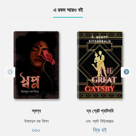
এ রকম আরও বই
স্বপ্ন
দ্য গ্রেট গ্যাটসবি
ইমদাদুল হক মিলন
এফ. স্কট ফিট্‌জেরাল্ড
৳৩০
ফ্রি বই