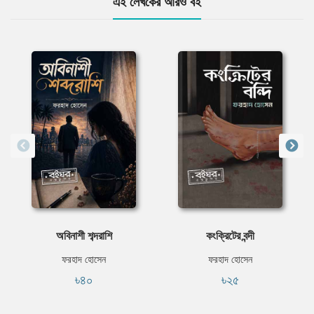
এই লেখকের আরও বই
অবিনাশী শব্দরাশি
কংক্রিটের বন্দী
ফরহাদ হোসেন
ফরহাদ হোসেন
৳৪০
৳২৫