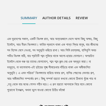
কোনো পুরোনো ইনবক্সে, অথবা ভুলে যাওয়া কোনো চিঠির ভাঁজে!
SUMMARY
AUTHOR DETAILS
REVIEW
এক দূরদেশের সকাল, একটি নিঃসঙ্গ রাত, আর অন্তরজালে ভেসে আসা কিছু অক্ষর, কিছু
Tab
ইমেইল, আর নীরব নিঃসঙ্গতা। ফাহিম প্রবাসে থাকা এক শান্ত স্থির মানুষ, যার জীবনের
সব হিসেব মেপে নেওয়া, সব অনুভূতি গুছিয়ে রাখা। আর সিমি রহস্যময়, হাসিখুশি অথচ
Article
গভীর নিঃসঙ্গ নারী, যার প্রতিটি শব্দে লুকিয়ে থাকে আলো-ছায়ার দোলাচল। অপরচিত
ইমেইল থেকে শুরু হয় তাদের যোগাযোগ, শব্দে শব্দে জন্ম নেয় এক অদ্ভুত মায়া। না
বন্ধুত্ব, না ভালোবাসা-এই দুইয়ের সূক্ষ্ম সীমারেখায় দাঁড়িয়ে থাকা এক অমীমাংসিত
অনুভুতি। এ এমন পরিচয়” নিঃসঙ্গতায় হারিয়ে যাবার গল্প, হাসির পেছনের বেদনার গল্প,
আর অমীমাংসিত সম্পর্কের গল্প। কিছু সম্পর্ক হয়তো কখনো কোনো ঠিকানা খুঁজে পায় না
,তবু থেকে যায় মনের গোপন গহীন ঘরে। এ গল্প হয়তো আপনাকে নিয়ে যাবে কোনো
পুরোনো ইনবক্সে, অথবা ভুলে যাওয়া কোনো চিঠির ভাঁজে!