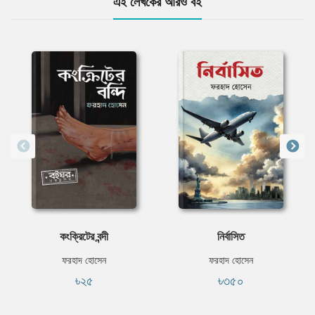
এই লেখকের আরও বই
কংক্রিটের বন্দী
নির্বাসিত
ফরহাদ হোসেন
ফরহাদ হোসেন
৳২৫
৳৩৫০