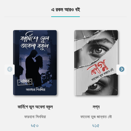
এ রকম আরও বই
কার্নিশে ভুল অবেলা বকুল
লগ্ন
ফারহানা সিনথিয়া
ফাতেমা তুজ জান্নাত মৌ
৳৫০
৳১৫