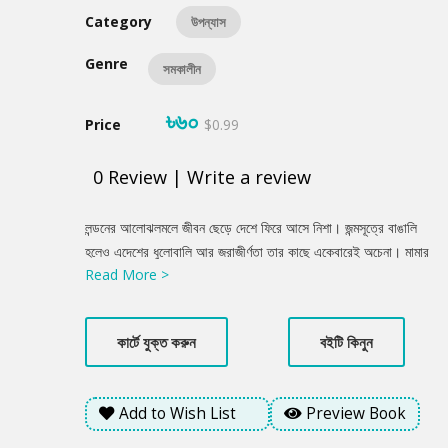
Category
উপন্যাস
Genre
সমকালীন
৳৬০
Price
$0.99
0
Review
|
Write a review
Product
লন্ডনের আলোঝলমলে জীবন ছেড়ে দেশে ফিরে আসে নিশা। জন্মসূত্রে বাঙালি
Summery
হলেও এদেশের ধুলোবালি আর জরাজীর্ণতা তার কাছে একেবারেই অচেনা। মামার
Read More >
আলিশান বাড়িতে এসে সে মুখোমুখি হয় এক অদ্ভুত বাস্তবতার। একদিকে
বিত্তবৈভব আর অন্যদিকে ডাস্টবিনে খাবার কুড়ানো শিশুর হাহাকার। ঐ
বাড়িতেই কাজ করে জহির। আপাতদৃষ্টিতে সহজ সরল মনে হলেও জহিরের মধ্যে
কার্টে যুক্ত করুন
বইটি কিনুন
লুকিয়ে আছে অন্য এক সত্তা, কি অভিপ্রায় লুকিয়ে আছে তার মনে? অন্যদিকে
নিশার ব্যক্তিগত ডায়েরিতে একে একে উঠে আসে জীবনের গভীর গোপন
অধ্যায়গুলো। কিন্তু সেই ডায়েরি কি শুধুই নিশার একার থাকে? এর শেষ
Add to Wish List
Preview Book
পরিনতি কি?