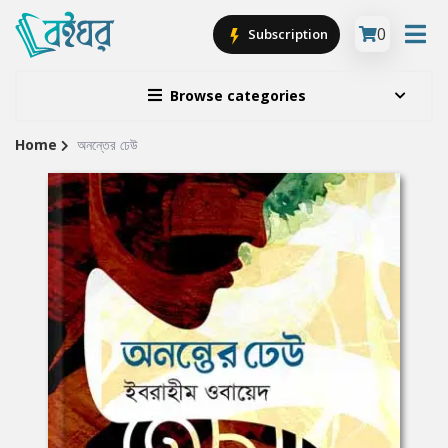
0
Subscription
Browse categories
Home
অনন্তের ঢেউ
Site
Breadcrumb