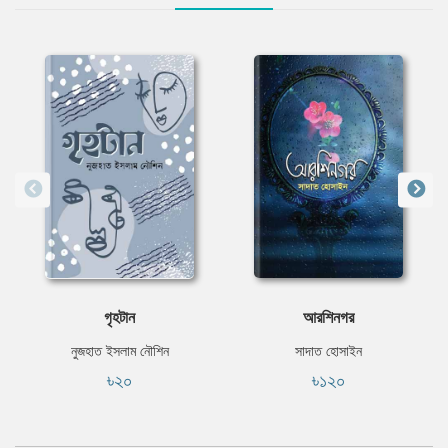
গৃহটান
আরশিনগর
নুজহাত ইসলাম নৌশিন
সাদাত হোসাইন
৳২০
৳১২০