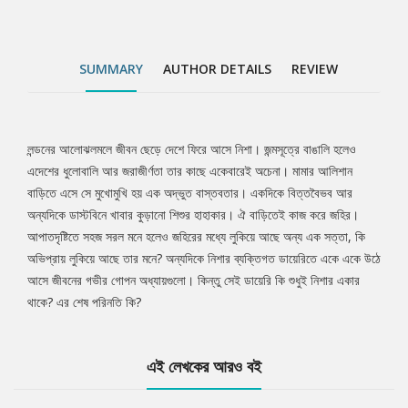
SUMMARY
AUTHOR DETAILS
REVIEW
লন্ডনের আলোঝলমলে জীবন ছেড়ে দেশে ফিরে আসে নিশা। জন্মসূত্রে বাঙালি হলেও
Tab
এদেশের ধুলোবালি আর জরাজীর্ণতা তার কাছে একেবারেই অচেনা। মামার আলিশান
বাড়িতে এসে সে মুখোমুখি হয় এক অদ্ভুত বাস্তবতার। একদিকে বিত্তবৈভব আর
Article
অন্যদিকে ডাস্টবিনে খাবার কুড়ানো শিশুর হাহাকার। ঐ বাড়িতেই কাজ করে জহির।
আপাতদৃষ্টিতে সহজ সরল মনে হলেও জহিরের মধ্যে লুকিয়ে আছে অন্য এক সত্তা, কি
অভিপ্রায় লুকিয়ে আছে তার মনে? অন্যদিকে নিশার ব্যক্তিগত ডায়েরিতে একে একে উঠে
আসে জীবনের গভীর গোপন অধ্যায়গুলো। কিন্তু সেই ডায়েরি কি শুধুই নিশার একার
থাকে? এর শেষ পরিনতি কি?
এই লেখকের আরও বই