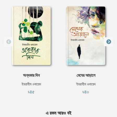
অন্ধকার দিন
মেঘের আড়ালে
ইবরাহীম ওবায়েদ
ইবরাহীম ওবায়েদ
৳৪৫
৳৪০
এ রকম আরও বই