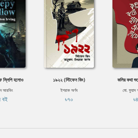
অফ স্লিপি হলোও
১৯২২ (স্টিফেন কিং)
কলির কথা শুন
টন আরভিং
ইশরাক অর্ণব
মো. ফুয়াদ
ি বই
৳৭০
৳