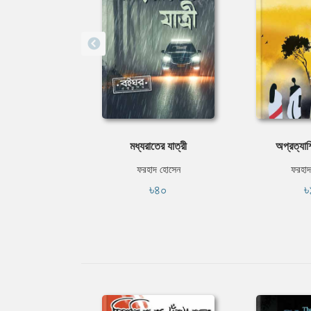
মধ্যরাতের যাত্রী
অপ্রত্যাশ
ফরহাদ হোসেন
ফরহাদ
৳৪০
৳