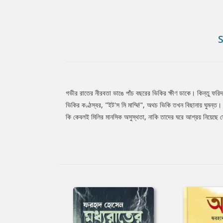
গভীর রাতের নীরবতা ভাঙে পাঁচ বছরের ভিকির ক্ষীণ ডাকে। কিন্তু ফ
Tab
ভিকির কণ্ঠস্বর, "ইট'স মি মাম্মি!", অথচ ভিকি তখন বিছানায় ঘুমন্ত
কি কেবলই মিলির মানসিক অসুস্থতা, নাকি তাদের ঘরে আশ্রয় নিয়েছে সে
Article