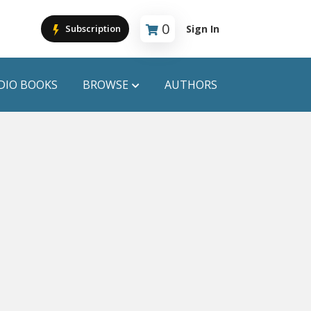
0
Sign In
Subscription
Cart is empty
DIO BOOKS
BROWSE
AUTHORS
PUBLICATIONS
ANYAPROKASH
Anyadhara
ors
Aajob Prokash
Bibliophile
Afsar Brothers