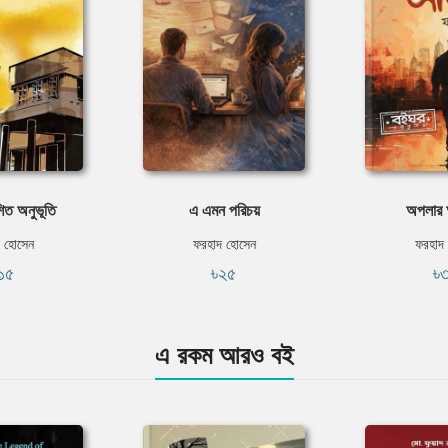
িত অনুভূতি
এ এমন পরিচয়
অপলার 
 হোসেন
ফরহাদ হোসেন
ফরহাদ
১৫
৳২৫
৳
এ রকম আরও বই