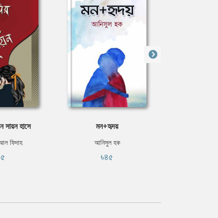
ে সায়ন হাসে
মন+হৃদয়
পুস্
 আল ফিদাহ
আনিসুল হক
শানজান
৪৫
৳৪৫
৳২