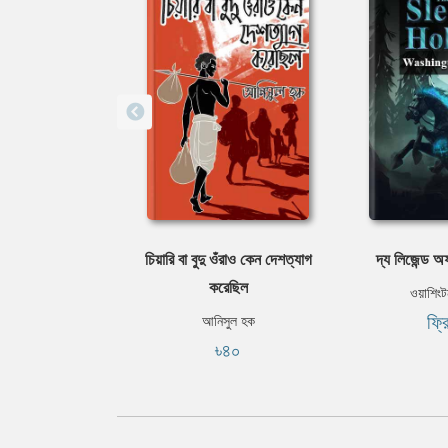
চিয়ারি বা বুদু ওঁরাও কেন দেশত্যাগ
দ্য লিজেন্ড 
করেছিল
ওয়াশিং
ফ্র
আনিসুল হক
৳৪০