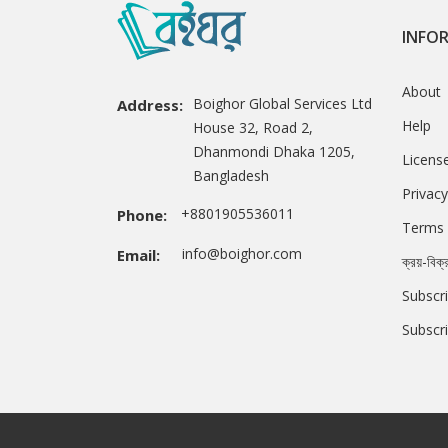
INFO
About
Boighor Global Services Ltd
Address:
Help
House 32, Road 2,
Dhanmondi Dhaka 1205,
Licens
Bangladesh
Privacy
+8801905536011
Phone:
Terms 
info@boighor.com
Email:
ক্রয়-বিক্
Subscri
Subscr