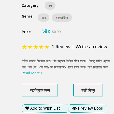
Category
গল্প
Genre
হরর
মনস্তাত্ত্বিক
৳৪০
Price
$0.99
★
★
★
★
★
1
Review
|
Write a review
Product
গভীর রাতের নীরবতা ভাঙে পাঁচ বছরের ভিকির ক্ষীণ ডাকে। কিন্তু ফরিদ ছেলের
Summery
ঘরে গিয়ে দেখে এক ভয়ঙ্কর বিভ্রান্তি-খাটের নিচে ভিকি, আর বিছানার উপর
Read More >
বসে আছে ' ভিকির মত দেখতে কেউ একজন'। পরদিন বন্ধ বাথরুম থেকে ভেসে
আসে ভিকির কণ্ঠস্বর, "ইট'স মি মাম্মি!", অথচ ভিকি তখন বিছানায় ঘুমন্ত।
স্ত্রী মিলির অস্বাভাবিক আচরণ আর মর্মান্তিক দুঃস্বপ্ন পরিবারটিকে টেনে নিয়ে
কার্টে যুক্ত করুন
বইটি কিনুন
যায় মনোচিকিৎসক ড. জোনসের কাছে। মিলির অতীত উন্মোচন করে এক চাপা
পড়া শোক। এ কি কেবলই মিলির মানসিক অসুস্থতা, নাকি তাদের ঘরে আশ্রয়
নিয়েছে সেই বিভীষিকাময় 'অন্য কেউ'? প্রতিটি পৃষ্ঠায় অপেক্ষা করছে
Add to Wish List
Preview Book
শ্বাসরুদ্ধকর এক রহস্যের জাল।