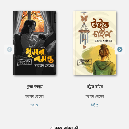
ধূসর বসন্ত
উইন্ড চাইম
ফরহাদ হোসেন
ফরহাদ হোসেন
৳৩০
৳৪৫
এ রকম আরও বই