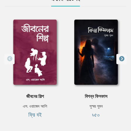
জীবনের শিল্প
বিপন্ন ফিসফাস
এস. ওয়াজেদ আলি
সুস্ময় সুমন
ফ্রি বই
৳৫০