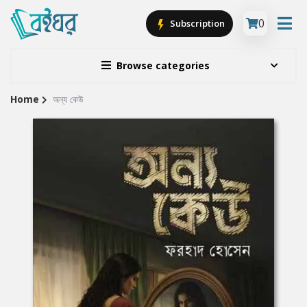
0
Subscription
Browse categories
Home
অন্য কেউ
Site
Breadcrumb