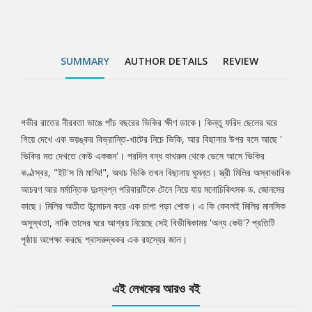
SUMMARY
AUTHOR DETAILS
REVIEW
গভীর রাতের নীরবতা ভাঙে পাঁচ বছরের ভিকির ক্ষীণ ডাকে। কিন্তু ফরিদ ছেলের ঘরে
Tab
গিয়ে দেখে এক ভয়ঙ্কর বিভ্রান্তি-খাটের নিচে ভিকি, আর বিছানার উপর বসে আছে '
ভিকির মত দেখতে কেউ একজন'। পরদিন বন্ধ বাথরুম থেকে ভেসে আসে ভিকির
Article
কণ্ঠস্বর, "ইট'স মি মাম্মি!", অথচ ভিকি তখন বিছানায় ঘুমন্ত। স্ত্রী মিলির অস্বাভাবিক
আচরণ আর মর্মান্তিক দুঃস্বপ্ন পরিবারটিকে টেনে নিয়ে যায় মনোচিকিৎসক ড. জোনসের
কাছে। মিলির অতীত উন্মোচন করে এক চাপা পড়া শোক। এ কি কেবলই মিলির মানসিক
অসুস্থতা, নাকি তাদের ঘরে আশ্রয় নিয়েছে সেই বিভীষিকাময় 'অন্য কেউ'? প্রতিটি
পৃষ্ঠায় অপেক্ষা করছে শ্বাসরুদ্ধকর এক রহস্যের জাল।
এই লেখকের আরও বই