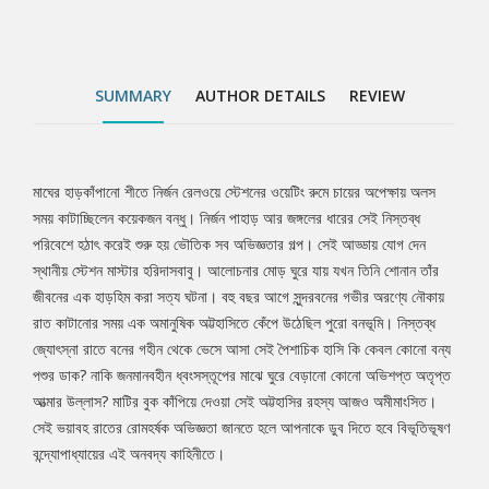
উল্লাস? মাটির বুক কাঁপিয়ে দেওয়া সেই অট্টহাসির রহস্য আজও অমীমাংসিত।
সেই ভয়াবহ রাতের রোমহর্ষক অভিজ্ঞতা জানতে হলে আপনাকে ডুব দিতে হবে
বিভূতিভূষণ বন্দ্যোপাধ্যায়ের এই অনবদ্য কাহিনীতে।
SUMMARY
AUTHOR DETAILS
REVIEW
মাঘের হাড়কাঁপানো শীতে নির্জন রেলওয়ে স্টেশনের ওয়েটিং রুমে চায়ের অপেক্ষায় অলস
Tab
সময় কাটাচ্ছিলেন কয়েকজন বন্ধু। নির্জন পাহাড় আর জঙ্গলের ধারের সেই নিস্তব্ধ
পরিবেশে হঠাৎ করেই শুরু হয় ভৌতিক সব অভিজ্ঞতার গল্প। সেই আড্ডায় যোগ দেন
Article
স্থানীয় স্টেশন মাস্টার হরিদাসবাবু। আলোচনার মোড় ঘুরে যায় যখন তিনি শোনান তাঁর
জীবনের এক হাড়হিম করা সত্য ঘটনা। বহু বছর আগে সুন্দরবনের গভীর অরণ্যে নৌকায়
রাত কাটানোর সময় এক অমানুষিক অট্টহাসিতে কেঁপে উঠেছিল পুরো বনভূমি। নিস্তব্ধ
জ্যোৎস্না রাতে বনের গহীন থেকে ভেসে আসা সেই পৈশাচিক হাসি কি কেবল কোনো বন্য
পশুর ডাক? নাকি জনমানবহীন ধ্বংসস্তূপের মাঝে ঘুরে বেড়ানো কোনো অভিশপ্ত অতৃপ্ত
আত্মার উল্লাস? মাটির বুক কাঁপিয়ে দেওয়া সেই অট্টহাসির রহস্য আজও অমীমাংসিত।
সেই ভয়াবহ রাতের রোমহর্ষক অভিজ্ঞতা জানতে হলে আপনাকে ডুব দিতে হবে বিভূতিভূষণ
বন্দ্যোপাধ্যায়ের এই অনবদ্য কাহিনীতে।