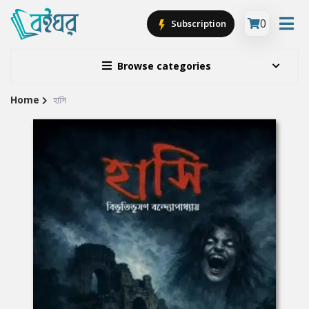
0
Subscription
Browse categories
Home
হাসি
Site
Breadcrumb