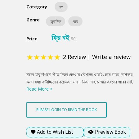
Category
গল্প
Genre
ক্ল্যাসিক
হরর
ফ্রি বই
Price
$0
★
★
★
★
★
2
Review
|
Write a review
Product
মাঘের হাড়কাঁপানো শীতে নির্জন রেলওয়ে স্টেশনের ওয়েটিং রুমে চায়ের অপেক্ষায়
Summery
অলস সময় কাটাচ্ছিলেন কয়েকজন বন্ধু। নির্জন পাহাড় আর জঙ্গলের ধারের সেই
Read More >
নিস্তব্ধ পরিবেশে হঠাৎ করেই শুরু হয় ভৌতিক সব অভিজ্ঞতার গল্প। সেই
আড্ডায় যোগ দেন স্থানীয় স্টেশন মাস্টার হরিদাসবাবু। আলোচনার মোড় ঘুরে
যায় যখন তিনি শোনান তাঁর জীবনের এক হাড়হিম করা সত্য ঘটনা। বহু বছর
PLEASE LOGIN TO READ THE BOOK
আগে সুন্দরবনের গভীর অরণ্যে নৌকায় রাত কাটানোর সময় এক অমানুষিক
অট্টহাসিতে কেঁপে উঠেছিল পুরো বনভূমি। নিস্তব্ধ জ্যোৎস্না রাতে বনের গহীন
থেকে ভেসে আসা সেই পৈশাচিক হাসি কি কেবল কোনো বন্য পশুর ডাক? নাকি
Add to Wish List
Preview Book
জনমানবহীন ধ্বংসস্তূপের মাঝে ঘুরে বেড়ানো কোনো অভিশপ্ত অতৃপ্ত আত্মার