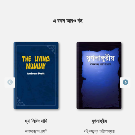
এ রকম আরও বই
দ্যা লিভিং মামি
যুগলাঙ্গুরীয়
অ্যামব্রোস প্র্যাট
বঙ্কিমচন্দ্র চট্টোপাধ্যায়