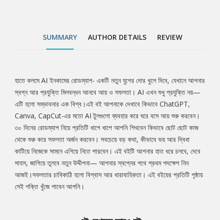
প্রতিটি পৃষ্ঠায় সেই শক্তি খুঁজে পাবেন আপনি।
SUMMARY
AUTHOR DETAILS
REVIEW
হাতে কলমে AI ইনকামের রোডম্যাপ- একটি নতুন যুগের দোর খুলে দিবে, যেখানে আপনার
Tab
স্বপ্ন আর প্রযুক্তি মিলবন্ধন আনবে আয় ও সফলতা। AI এখন শুধু প্রযুক্তি নয়—
এটি হলো সম্ভাবনার এক বিশ্ব।এই বই আপনাকে দেখাবে কিভাবে ChatGPT,
Article
Canva, CapCut-এর মতো AI টুলগুলো ব্যবহার করে ঘরে বসে আয় শুরু করবেন।
৩০ দিনের রোডম্যাপ নিয়ে প্রতিটি ধাপে ধাপে আপনি শিখবেন কিভাবে ছোট ছোট কাজ
থেকে শুরু করে সফলতা অর্জন করবেন। সবচেয়ে বড় কথা, কীভাবে ভয় আর দ্বিধা
কাটিয়ে নিজেকে সামনে এগিয়ে নিতে পারবেন। এই বইটি আপনার হাত ধরে চলবে, দেবে
সাহস, জাগিয়ে তুলবে নতুন উদ্দীপনা— আপনার স্বপ্নের পথে প্রথম পদক্ষেপ নিন
আজই।সফলতার চাবিকাঠি হলো বিশ্বাস আর ধারাবাহিকতা। এই বইয়ের প্রতিটি পৃষ্ঠায়
সেই শক্তি খুঁজে পাবেন আপনি।