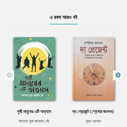
এ রকম আরও বই
সুখী মানুষের ৩টি অভ্যাস
দ্য প্রেজেন্ট (স্পেন্সার জনসন)
ফাতেমা তুজ জান্নাত মৌ
সুহৃদ সরকার